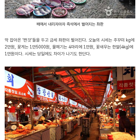
배에서 내리자마자 즉석에서 벌어지는 좌판
막 잡아온 '짠것'들을 두고 금세 좌판이 벌어진다. 오늘의 시세는 주꾸미 kg에
2만원, 꽃게는 1만5000원, 물메기는 4마리에 1만원, 꽃새우는 한말(4kg)에
1만원이다. 시세는 당일에도 차이가 나기도 한단다.