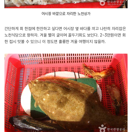
어시장 바깥으로 자리한 노천상가
간단하게 회 한점에 한잔하고 싶다면 어시장 옆 바다를 끼고 나란히 자리잡은
노천식당으로 향하자. 겨울 별미 굴이며 꼴두기회도 보인다. 2~3만원이면 회
한 접시 맛볼 수 있으니 이 정도면 훌륭한 겨울 여행이지 않을까.