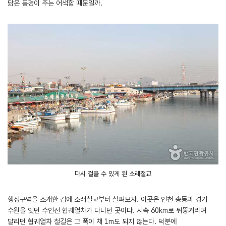
닮은 풍경이 주는 어색함 때문일까.
다시 걸을 수 있게 된 소래철교
행정구역을 소개한 김에 소래철교부터 살펴보자. 이곳은 인천 송동과 경기
수원을 잇던 수인선 협궤열차가 다니던 곳이다. 시속 60km로 뒤뚱거리며
달리던 협궤열차 철길은 그 폭이 채 1m도 되지 않는다. 덕분에