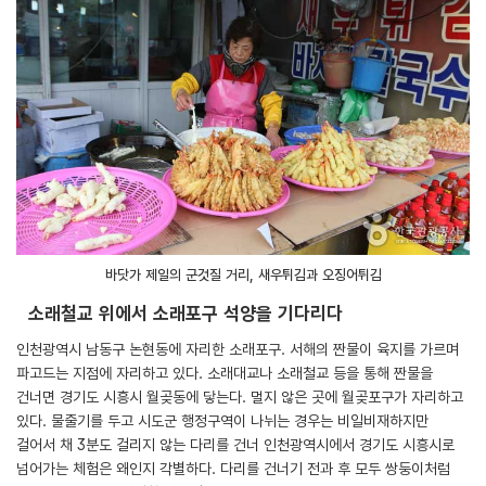
바닷가 제일의 군것질 거리, 새우튀김과 오징어튀김
소래철교 위에서 소래포구 석양을 기다리다
인천광역시 남동구 논현동에 자리한 소래포구. 서해의 짠물이 육지를 가르며
파고드는 지점에 자리하고 있다. 소래대교나 소래철교 등을 통해 짠물을
건너면 경기도 시흥시 월곶동에 닿는다. 멀지 않은 곳에 월곶포구가 자리하고
있다. 물줄기를 두고 시도군 행정구역이 나뉘는 경우는 비일비재하지만
걸어서 채 3분도 걸리지 않는 다리를 건너 인천광역시에서 경기도 시흥시로
넘어가는 체험은 왜인지 각별하다. 다리를 건너기 전과 후 모두 쌍둥이처럼