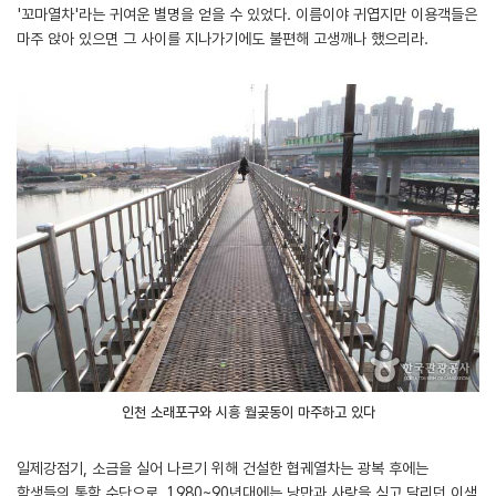
'꼬마열차'라는 귀여운 별명을 얻을 수 있었다. 이름이야 귀엽지만 이용객들은
마주 앉아 있으면 그 사이를 지나가기에도 불편해 고생깨나 했으리라.
인천 소래포구와 시흥 월곶동이 마주하고 있다
일제강점기, 소금을 실어 나르기 위해 건설한 협궤열차는 광복 후에는
학생들의 통학 수단으로, 1980~90년대에는 낭만과 사랑을 싣고 달리던 이색