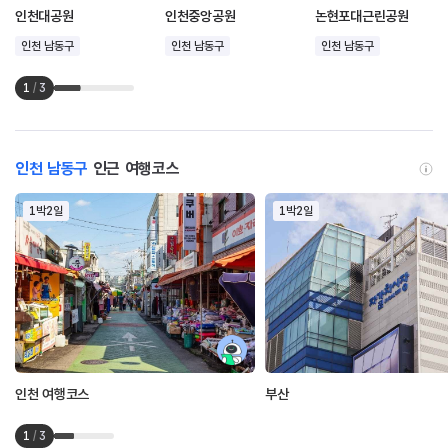
인천대공원
인천중앙공원
논현포대근린공원
인천 남동구
인천 남동구
인천 남동구
1
/
3
인천 남동구
인근 여행코스
1박2일
1박2일
인천 여행코스
부산
1
/
3