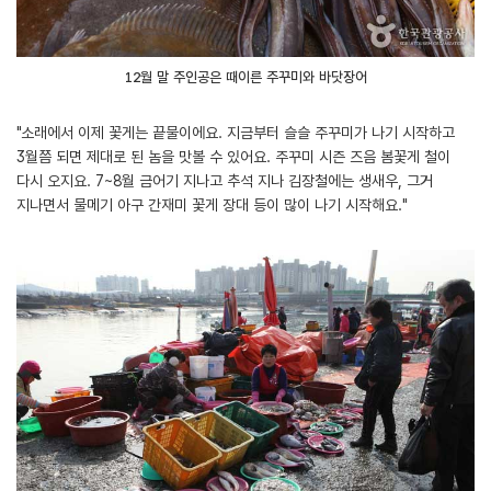
12월 말 주인공은 때이른 주꾸미와 바닷장어
"소래에서 이제 꽃게는 끝물이에요. 지금부터 슬슬 주꾸미가 나기 시작하고
3월쯤 되면 제대로 된 놈을 맛볼 수 있어요. 주꾸미 시즌 즈음 봄꽃게 철이
다시 오지요. 7~8월 금어기 지나고 추석 지나 김장철에는 생새우, 그거
지나면서 물메기 아구 간재미 꽃게 장대 등이 많이 나기 시작해요."