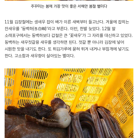
주꾸미는 봄에 가장 맛이 좋은 서해안 봄철 별미다
11월 김장철에는 생새우 잡이 배가 이른 새벽부터 들고난다. 겨울에 잡히는
잔새우를 '동백하(冬白蝦)'라고 부른다. 이런, 한발 늦었다. 12월 말
소래포구에서는 동백하보다 갑절은 큰 '꽃새우'가 그 자리를 대신하고 있었다.
동백하는 새우젓갈용 새우를 생각하면 된다. 젓갈 뿐 아니라 김장에 넣어
시원한 맛을 내기도 한다. 또 튀김가루에 묻혀 튀겨 내거나 부침개에 넣기도
한다. 고소함과 새우향이 살아있는 별미다.