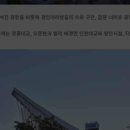
서진 광장을 비롯해 경인아라뱃길의 수로 구간, 갑문 너머로 광
편에는 영종대교, 오른편과 멀리 배경엔 인천대교와 항만시설, 더