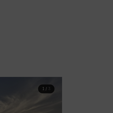
1
/
3