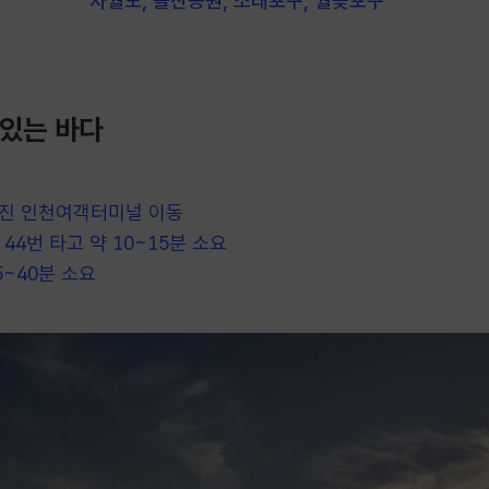
자월도, 솔찬공원, 소래포구, 월곶포구
 있는 바다
진 인천여객터미널 이동
 44번 타고 약 10~15분 소요
5~40분 소요