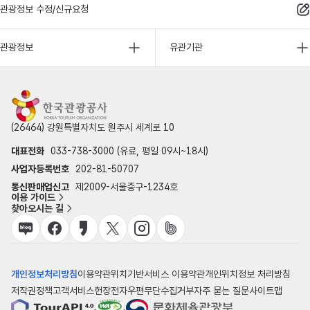
관광정보 수정/신규요청
관광정보
유관기관
(26464) 강원특별자치도 원주시 세계로 10
대표전화
033-738-3000 (유료, 평일 09시~18시)
사업자등록번호
202-81-50707
통신판매업신고
제2009-서울중구-1234호
이용 가이드
찾아오시는 길
개인정보처리방침
이용약관
위치기반서비스 이용약관
개인위치정보 처리방침
저작권정책
고객서비스헌장
전자우편무단수집거부
자주 묻는 질문
사이트맵