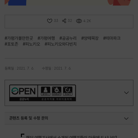
33
32
4.2K
#가평가볼만한곳
#가평여행
#공공누리
#양떼목장
#테마파크
#포토존
#피노키오
#피노키오와다빈치
등록일 : 2021. 7. 6.
수정일 : 2021. 7. 6.
콘텐츠 등록 및 수정 문의
국내디지털마케팅팀
033-371-2867
해당 여행기사에서 소개된 여행지들이 마음에 드시나요?