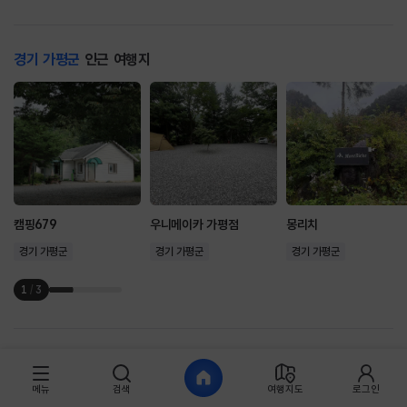
경기 가평군
인근 여행지
캠핑679
우니메이카 가평점
몽리치
경기 가평군
경기 가평군
경기 가평군
1
/
3
경기 가평군
인근 여행코스
메뉴
검색
여행지도
로그인
당일치기
당일치기