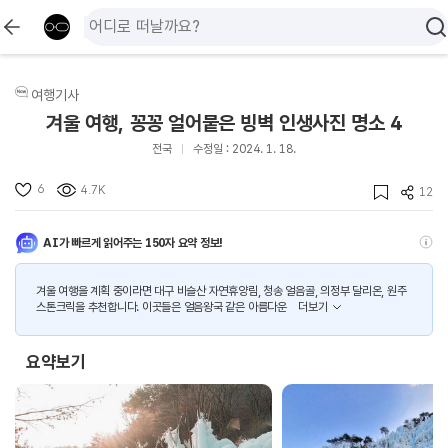
여행기사
겨울 여행, 꽁꽁 얼어붙은 빙벽 인생사진 명소 4
전국
수정일 : 2024. 1. 18.
6
4.7K
12
AI가 빠르게 읽어주는 150자 요약 정보!
겨울 여행을 계획 중이라면 대구 비슬산 자연휴양림, 청송 얼음골, 의정부 달리온, 원주
스톤크릭을 추천합니다. 이곳들은 얼음왕국 같은 아름다운
더보기
요약보기