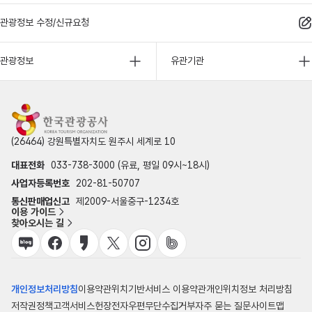
관광정보 수정/신규요청
관광정보
유관기관
(26464) 강원특별자치도 원주시 세계로 10
대표전화
033-738-3000 (유료, 평일 09시~18시)
사업자등록번호
202-81-50707
통신판매업신고
제2009-서울중구-1234호
이용 가이드
찾아오시는 길
개인정보처리방침
이용약관
위치기반서비스 이용약관
개인위치정보 처리방침
저작권정책
고객서비스헌장
전자우편무단수집거부
자주 묻는 질문
사이트맵