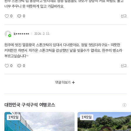
원주 스톤크릭 넘 웅장하고 멋지네요 청송 얼음골도 규모가 상당히 커요 바람도 불고
너무 추우니 옷 따뜻하게 입고 가길바라요
0
0
신고
k*******
2024. 2. 11.
원주에 멋진 얼음왕국 스톤크릭이 있대서 다녀왔어요. 정말 멋있더라구요~ 따뜻한
커피한잔 하면서 차가운 스톤크릭을 감상했던 날을 잊을수가 없네요. 원주의 명소라
부르고싶습니다~
0
0
신고
댓글 더보기
대한민국 구석구석 여행코스
1박2일
1박2일