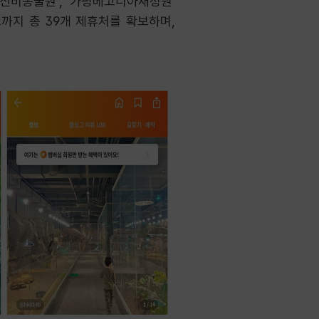
‘신비동물원’, ‘가평베고니아새정원’
소까지 총 39개 제휴처를 확보하며,