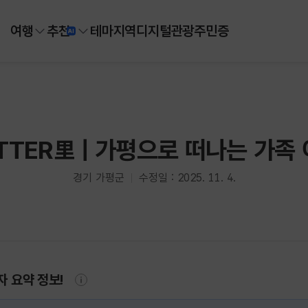
여행
추천
테마
지역
디지털
관광주민증
TTER里ㅣ가평으로 떠나는 가족
경기 가평군
수정일 : 2025. 11. 4.
자 요약 정보!