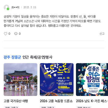
과**이
2023. 3. 15.
긍정적 기분이 일상을 움직이는 중요한 자원이 되잖아요. 장흥의 산, 들, 바다를
한가롭게 거닐며 소곤소곤 나와 대화하는 시간을 가졌던 기억이 떠오를 때면 기분도
좋아지고 다시 살아낼 힘이 생깁니다. 평화롭고 아름다운 곳이에요.
0
0
신고
광주 장흥군
인근 축제/공연/행사
고흥 국가유산 야행
2026 고흥 녹동항 드론쇼
2026 남도