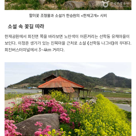
할미꽃 조형물과 소설가 한승원의 <한재고개> 시비
소설 속 꽃길 따라
한재공원에서 회진면 쪽을 바라보면 노란색이 어른거리는 선학동 유채마을이
보인다. 이청준 생가가 있는 진목마을 근처로 소설 《선학동 나그네》의 무대다.
회진버스터미널에서 3~4km 거리다.