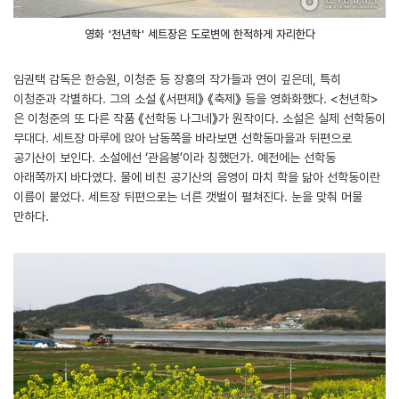
영화 '천년학' 세트장은 도로변에 한적하게 자리한다
임권택 감독은 한승원, 이청준 등 장흥의 작가들과 연이 깊은데, 특히
이청준과 각별하다. 그의 소설 《서편제》 《축제》 등을 영화화했다. <천년학>
은 이청준의 또 다른 작품 《선학동 나그네》가 원작이다. 소설은 실제 선학동이
무대다. 세트장 마루에 앉아 남동쪽을 바라보면 선학동마을과 뒤편으로
공기산이 보인다. 소설에선 ‘관음봉’이라 칭했던가. 예전에는 선학동
아래쪽까지 바다였다. 물에 비친 공기산의 음영이 마치 학을 닮아 선학동이란
이름이 붙었다. 세트장 뒤편으로는 너른 갯벌이 펼쳐진다. 눈을 맞춰 머물
만하다.