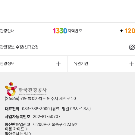
관광안내
지역번호
관광정보 수정/신규요청
관광정보
유관기관
(26464) 강원특별자치도 원주시 세계로 10
대표전화
033-738-3000 (유료, 평일 09시~18시)
사업자등록번호
202-81-50707
통신판매업신고
제2009-서울중구-1234호
이용 가이드
찾아오시는 길