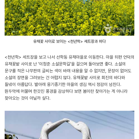
유채꽃 사이로 보이는 <천년학> 세트장과 바다
<천년학> 세트장을 보고 나서 선학동 유채마을로 이동한다. 마을 뒤편 언덕의
유채꽃밭 사이로 난 ‘이청준 소설문학길’을 걸으며 돌아보면 좋다. 소설의
문구를 적은 나무판의 글씨는 색이 바래 내용을 알 수 없지만, 문장이 없어도
소설의 장면을 그려보는 건 어렵지 않다. 유채꽃밭 사이로 회진의 바다와
들녘이 아름답다. 발아래 옹기종기한 마을의 생김 역시 정감이 넘친다.
원두막에 머물며 한갓진 풍경을 감상하다 보면 봄이란 찾아가는 게 아니라
찾아오는 것이 아닐까 싶다.