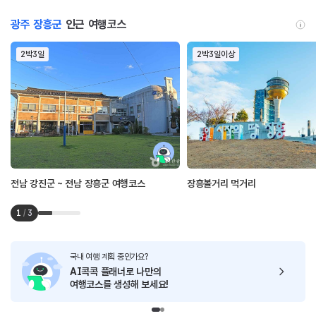
광주 장흥군
인근 여행코스
2박3일
2박3일이상
전남 강진군 ~ 전남 장흥군 여행코스
장흥볼거리 먹거리
1
/
3
국내 여행 계획 중인가요?
AI콕콕 플래너로
나만의
여행코스를 생성해 보세요!