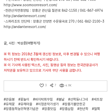
http://www.soomoonresort.com/
-천관산자연휴양림 : 장흥군 관산읍 칠관로 842-1150 / 061-867-6974
http://andanteresort.com/
-스파리조트 안단테 : 장흥군 안양면 수문용곡로 270 / 061-862-2100~3
http://andanteresort.com/
글, 사진 : 박상준(여행작가)
※ 위 정보는 2018년 3월에 갱신된 정보로, 이후 변경될 수 있으니 여행
하시기 전에 반드시 확인하시기 바랍니다.
※ 이 기사에 사용된 텍스트, 사진, 동영상 등의 정보는 한국관광공사가
저작권을 보유하고 있으므로 기사의 무단 사용을 금합니다.
3
7
4.9K
#관음봉
#꽃놀이
#바지락회무침
#봄날
#선학동나그네
#세트장
#유채꽃
#유채마을
#이청준작가생가
#장흥가볼만한곳
#장흥동학농민혁명기념관
#장흥맛집
#장흥삼합
#천년학
#철쭉