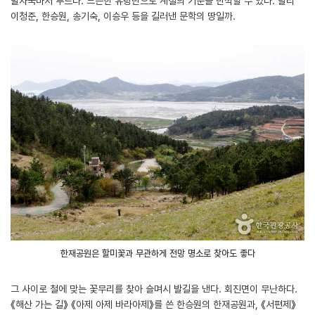
발자국마저 푸르다. 느슨한 유랑만으로 계절의 기운을 만끽할 수 있다. 달리
이청준, 한승원, 송기숙, 이승우 등을 길러낸 문학의 땅일까.
한재공원은 할미꽃과 무관하게 전망 명소로 찾아도 좋다
그 사이로 철에 맞는 꽃무리를 찾아 슬며시 발길을 낸다. 회진면이 무난하다.
《해산 가는 길》 《아제 아제 바라아제》를 쓴 한승원의 한재공원과, 《서편제》