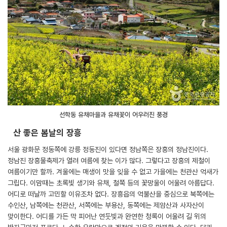
선학동 유채마을과 유채꽃이 어우러진 풍경
산 좋은 봄날의 장흥
서울 광화문 정동쪽에 강릉 정동진이 있다면 정남쪽은 장흥의 정남진이다.
정남진 장흥물축제가 열려 여름에 찾는 이가 많다. 그렇다고 장흥의 제철이
여름이기만 할까. 겨울에는 매생이 맛을 잊을 수 없고 가을에는 천관산 억새가
그립다. 이맘때는 초록빛 생기와 유채, 철쭉 등의 꽃망울이 어울려 아름답다.
어디로 떠날까 고민할 이유조차 없다. 장흥읍의 억불산을 중심으로 북쪽에는
수인산, 남쪽에는 천관산, 서쪽에는 부용산, 동쪽에는 제암산과 사자산이
맞이한다. 어디를 가든 막 피어난 연둣빛과 완연한 청록이 어울려 길 위의