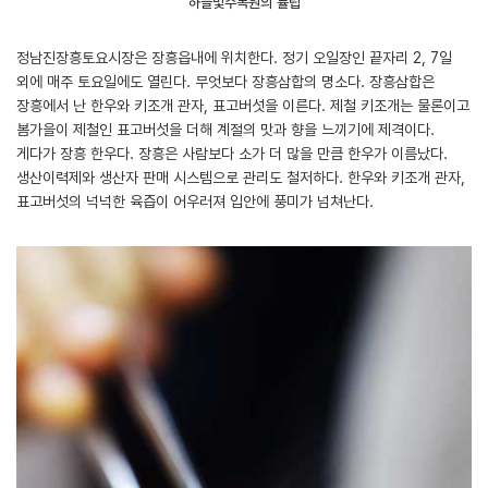
하늘빛수목원의 튤립
정남진장흥토요시장은 장흥읍내에 위치한다. 정기 오일장인 끝자리 2, 7일
외에 매주 토요일에도 열린다. 무엇보다 장흥삼합의 명소다. 장흥삼합은
장흥에서 난 한우와 키조개 관자, 표고버섯을 이른다. 제철 키조개는 물론이고
봄가을이 제철인 표고버섯을 더해 계절의 맛과 향을 느끼기에 제격이다.
게다가 장흥 한우다. 장흥은 사람보다 소가 더 많을 만큼 한우가 이름났다.
생산이력제와 생산자 판매 시스템으로 관리도 철저하다. 한우와 키조개 관자,
표고버섯의 넉넉한 육즙이 어우러져 입안에 풍미가 넘쳐난다.