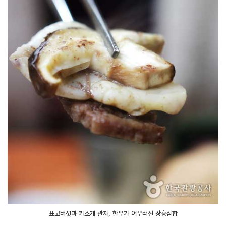
표고버섯과 키조개 관자, 한우가 어우러진 장흥삼합