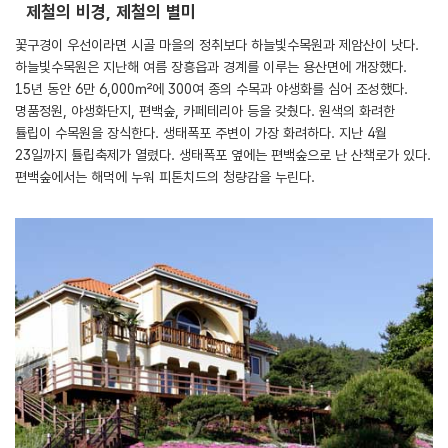
제철의 비경, 제철의 별미
꽃구경이 우선이라면 시골 마을의 정취보다 하늘빛수목원과 제암산이 낫다.
하늘빛수목원은 지난해 여름 장흥읍과 경계를 이루는 용산면에 개장했다.
15년 동안 6만 6,000㎡에 300여 종의 수목과 야생화를 심어 조성했다.
명품정원, 야생화단지, 편백숲, 카페테리아 등을 갖췄다. 원색의 화려한
튤립이 수목원을 장식한다. 생태폭포 주변이 가장 화려하다. 지난 4월
23일까지 튤립축제가 열렸다. 생태폭포 옆에는 편백숲으로 난 산책로가 있다.
편백숲에서는 해먹에 누워 피톤치드의 청량감을 누린다.