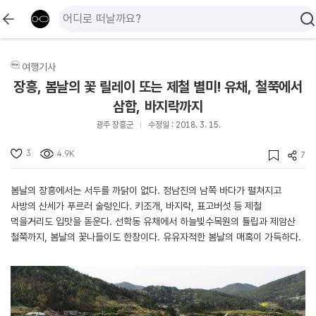
여행기사
장흥, 봄날의 꽃 릴레이 또는 제철 별미! 유채, 철쭉에서
삼합, 바지락까지
광주 장흥군
수정일 : 2018. 3. 15.
3
4.9K
7
봄날의 장흥에서는 서두를 까닭이 없다. 정남진의 남쪽 바다가 펼쳐지고
사방의 산세가 푸르러 술렁인다. 키조개, 바지락, 표고버섯 등 제철
먹을거리도 입맛을 돋운다. 선학동 유채에서 하늘빛수목원의 튤립과 제암산
철쭉까지, 봄날의 꽃나들이도 한창이다. 유유자적한 봄날의 매혹이 가득하다.