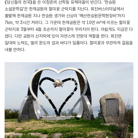
《당신들의 천국》을 쓴 이청준의 선학동 유채마을이 반긴다. ‘한승원
소설문학길’은 한재공원의 할미꽃 군락지를 지난다. 회진버스터미널에서
출발해 한재공원 지나 한승원 생가와 신상리 ‘해산한승원문학현장비’까지
7km, 약 3시간 거리다. 그 가운데 한재공원은 약 10만 m²에 이르는 할미꽃
군락지로 3월부터 4월 초순까지 할미꽃이 무리지어 핀다. 아쉽게도 지금은 다
졌다. 다만 공원이 산자락에 있어 자연스레 전망대 역할을 한다. 회진면
일대와 노력도, 멀리 완도의 섬과 바다가 일품이다. 할미꽃과 무관하게 걸음을
내볼 만하다.