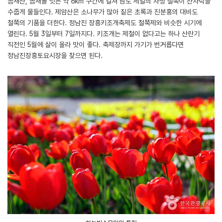
곰재산, 곰재를 잇는 약 6km 구간에 걸쳐 남도 제일의 자생 철쭉이 산자락을
수줍게 물들인다. 제암산은 소나무가 많아 짙은 초록과 진분홍의 대비도
철쭉의 기품을 더한다. 정남진 장흥키조개축제도 철쭉제와 비슷한 시기에
열린다. 5월 3일부터 7일까지다. 키조개는 제철이 없다고는 하나 산란기
직전인 5월에 살이 올라 맛이 좋다. 축제장까지 가기가 번거롭다면
정남진장흥토요시장을 찾으면 된다.