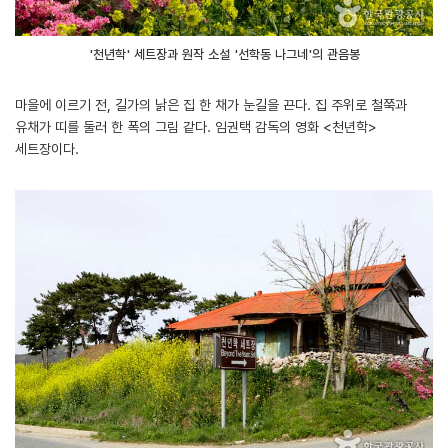
'천년학' 세트장과 원작 소설 '선학동 나그네'의 관음봉
마을에 이르기 전, 길가의 낡은 집 한 채가 눈길을 끈다. 집 주위로 철쭉과
유채가 띠를 둘러 한 폭의 그림 같다. 임권택 감독의 영화 <천년학>
세트장이다.