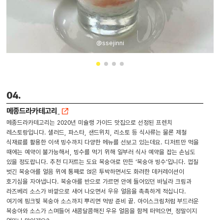
@ssejinni
04.
메종드라카테고리
메종드라카테고리는 2020년 미슐랭 가이드 맛집으로 선정된 프렌치
레스토랑입니다. 샐러드, 파스타, 샌드위치, 리소토 등 식사류는 물론 제철
식재료를 활용한 이색 빙수까지 다양한 메뉴를 선보고 있는데요. 디저트만 먹을
때에는 예약이 불가능해서, 빙수를 먹기 위해 일부러 식사 예약을 잡는 손님도
있을 정도랍니다. 추천 디저트는 도요 복숭아로 만든 ‘복숭아 빙수’입니다. 껍질
벗긴 복숭아를 얼음 위에 통째로 얹은 투박하면서도 화려한 데커레이션이
호기심을 자아냅니다. 복숭아를 반으로 가르면 안에 들어있던 바닐라 크림과
라즈베리 소스가 바깥으로 새어 나오면서 우유 얼음을 촉촉하게 적십니다.
여기에 핑크빛 복숭아 소스까지 뿌리면 먹방 준비 끝. 아이스크림처럼 부드러운
복숭아와 소스가 스며들어 새콤달콤해진 우유 얼음을 함께 떠먹으면, 정말이지