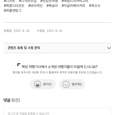
#디저트
#디저트맛집
#맛있는여행
#메종드라카테고리
#메종드타르트
#바이레인
#복숭아
#어글리베이커리
#옥수수
#파롤앤랑그
등록일 : 2022. 8. 24.
수정일 : 2022. 8. 24.
콘텐츠 등록 및 수정 문의
국내디지털마케팅팀
033-371-2867
해당 여행기사에서 소개된 여행지들이 마음에 드시나요?
평가를 해주시면 개인화 추천 시 활용하여 최적의 여행지를 추천해 드리겠습니다.
좋아요!
별로예요
댓글
(
0
건)