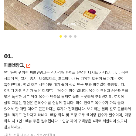
@k._.yongs
01.
파롤앤랑그
연남동에 위치한 파롤앤랑그는 직사각형 파이로 유명한 디저트 카페입니다. 바삭한
시트에 밤, 딸기, 홍시, 바질토마토, 초코바나나 등 다양한 토핑이 올라가는 것이
특징인데요. 평일 오픈 시간에도 대기 줄이 생길 만큼 맛과 비주얼이 훌륭합니다.
이맘때 가장 인기가 높은 디저트는 ‘옥수수 파이’입니다. 옥수수 크림과 커스터드를
넣은 폭신한 시트 위에 옥수수 반쪽을 통째로 올려 노릇하게 구워냈지요. 토치에
살짝 그을린 겉면은 군옥수수를 연상케 합니다. 파이 안에도 옥수수가 가득 들어
있어서 한 개만 먹어도 든든하다는 후기가 전해집니다. 보기와는 달리 칼로 깔끔하게
잘려 먹기도 편하다고 하네요. 매장 취식 및 포장 모두 웨이팅 접수가 필수이며, 매장
취식 시 1인 1메뉴 주문 필수입니다. 1인당 파이 구매량은 4개로 제한되어 있으니
참고하세요.
-위치: 서울 마포구 성미산로29안길 8