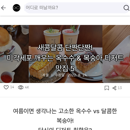
새콤달콤 단짠단짠!
미각세포 깨우는 옥수수 & 복숭아 디저트
맛집 5
서울
수정일 : 2022. 8. 24.
14
4K
13
여름이면 생각나는 고소한 옥수수 vs 달콤한
복숭아!