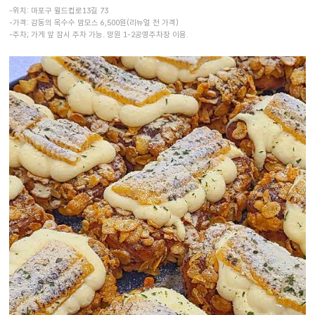
-위치: 마포구 월드컵로13길 73
-가격: 감동의 옥수수 맘모스 6,500원(리뉴얼 전 가격)
-주차; 가게 앞 잠시 주차 가능. 망원 1-2공영주차장 이용.