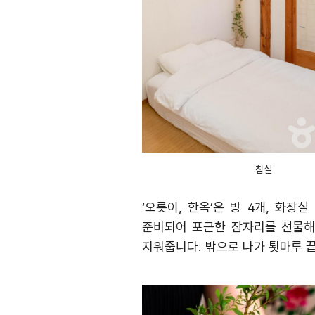
침실
‘
오롯이
,
한옥
’
은 방
4
개
,
화장실
준비되어 포근한 잠자리를 선물
지워줍니다
.
밖으로 나가 툇마루 끝