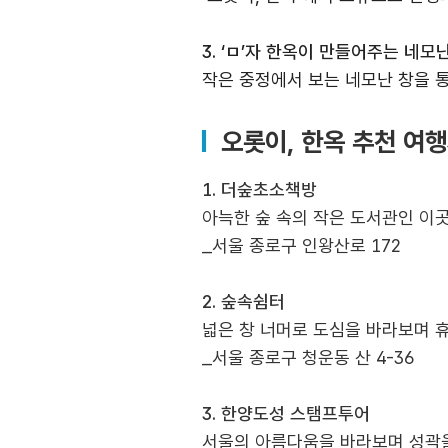
3. ‘
ㅁ
’
자 한옥이 만들어주는 네모난
작은 중정에서 보는 네모난 창을 
오롯이, 한옥 추천 여
1.
더숲초소책방
아늑한 숲 속의 작은 도서관인 이
_
서울 종로구 인왕산로
172
2.
숲속쉼터
넓은 창 너머로 도심을 바라보며 
_
서울 종로구 청운동 산
4-36
3.
한양도성 스탬프투어
서울의 아름다움을 바라보며 성곽