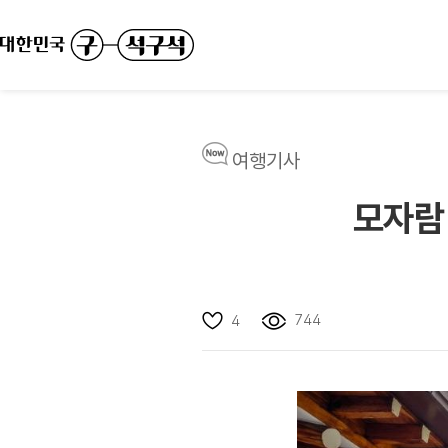
여행기사
모자람 
744
4