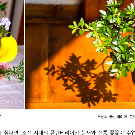
’
조선의 플랜테리어 ‘분재
고 싶다면
,
조선 시대의 플랜테리어인 분재와 전통 꽃꽂이 수