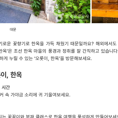
대문
기로운 꽃향기로 한옥을 가득 채웠기 때문일까요
?
해외에서도
한옥
’
은 조선 한옥 마을의 풍경과 정취를 잘 간직하고 있습니다
하게 누릴 수 있는
‘
오롯이
,
한옥
’
을 방문해보세요
.
롯이, 한옥
 시간
커 속 가야금 소리에 귀 기울여보세요
.
되는 꽃꽂이와 분재 클래스로 한옥 여행을 풍성하게 만들어보세