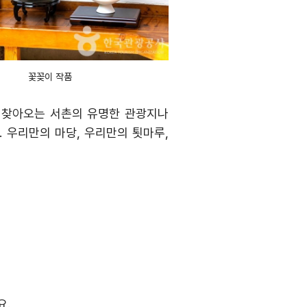
꽃꽂이 작품
 찾아오는 서촌의 유명한 관광지나
.
우리만의 마당
,
우리만의 툇마루
,
요
.