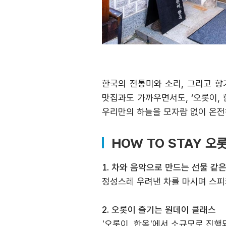
한국의 전통미와 소리
,
그리고 향
맛집과도 가까우면서도
, ‘
오롯이
,
우리만의 하늘을 모자람 없이 온전
HOW TO STAY 오
1.
차와 음악으로 만드는 선물 같은
정성스레 우려낸 차를 마시며 스피
2.
오롯이 즐기는 원데이 클래스
'
오롯이
,
한옥
'
에서 소규모로 진행