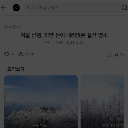
여행기사
겨울 산행, 하얀 눈이 내려앉은 설산 명소
전국
수정일 : 2023. 1. 11.
24
22.4K
30
요약보기
무주 덕유산
평창 대관령 양떼