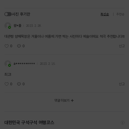
사진 후기만
최신순
추천순
광*출
2023. 2. 28.
대관령 양떼목장은 겨울이나 여름에 가면 찍는 사진마다 예술이에요 적극 추천합니다!!!
0
0
신고
a**********
2023. 2. 15.
최고!
0
0
신고
댓글 더보기
대한민국 구석구석 여행코스