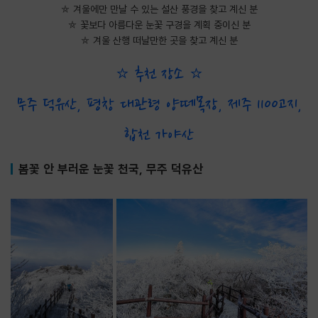
⛤ 겨울에만 만날 수 있는 설산 풍경을 찾고 계신 분
⛤ 꽃보다 아름다운 눈꽃 구경을 계획 중이신 분
⛤ 겨울 산행 떠날만한 곳을 찾고 계신 분
⭐ 추천 장소 ⭐
무주 덕유산, 평창 대관령 양떼목장, 제주 1100고지,
합천 가야산
봄꽃 안 부러운 눈꽃 천국, 무주 덕유산