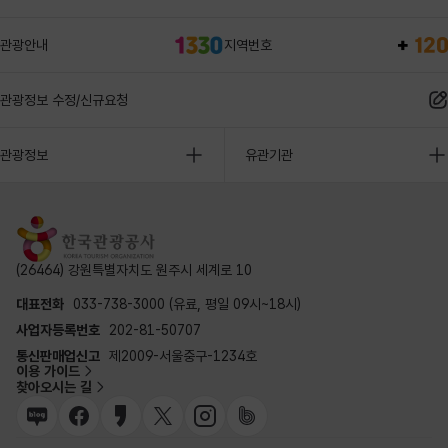
관광안내
지역번호
관광정보 수정/신규요청
관광정보
유관기관
(26464) 강원특별자치도 원주시 세계로 10
대표전화
033-738-3000 (유료, 평일 09시~18시)
사업자등록번호
202-81-50707
통신판매업신고
제2009-서울중구-1234호
이용 가이드
찾아오시는 길