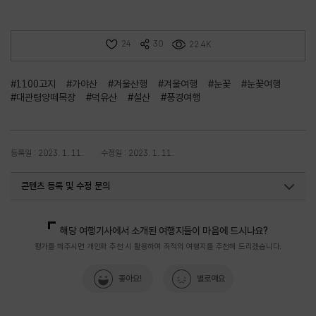
24
30
22.4K
#1100고지
#가야산
#겨울산행
#겨울여행
#눈꽃
#눈꽃여행
#대관령양떼목장
#덕유산
#설산
#풍경여행
등록일 : 2023. 1. 11.
수정일 : 2023. 1. 11.
콘텐츠 등록 및 수정 문의
국내디지털마케팅팀
033-371-2867
해당 여행기사에서 소개된 여행지들이 마음에 드시나요?
평가를 해주시면 개인화 추천 시 활용하여 최적의 여행지를 추천해 드리겠습니다.
좋아요!
별로예요