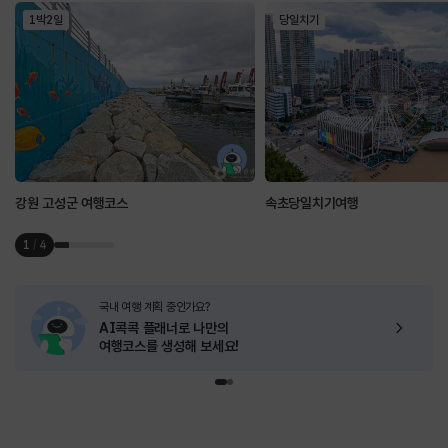
1박2일
당일치기
강원 고성군 여행코스
속초당일치기여행
1
/
4
국내 여행 계획 중인가요?
AI콕콕 플래너로
나만의
여행코스를 생성해 보세요!