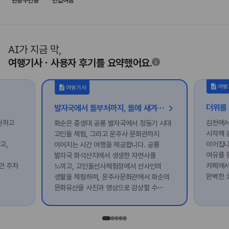
관광주민증
반값여행
AI가 지금 막,
여행기사ㆍ사용자 후기를 요약했어요.
여행
여행기사
발자국에서 돌부처까지, 돌에 새겨진 화순의 시간
원하고
김천에서
화순은 중생대 공룡 발자국에서 청동기 시대
시작해 
고인돌 체험, 그리고 운주사 문화관까지
고,
이어집니
이어지는 시간 여행을 제공합니다. 공룡
여유를 
발자국 화석산지에서 생생한 자연사를
만 주차
카페에서
느끼고, 고인돌선사체험장에서 선사인의
완벽한 
생활을 체험하며, 운주사문화관에서 화순의
문화유산을 사진과 영상으로 감상할 수
있습니다. 화순의 돌은 오랜 시간을 품고
있습니다.