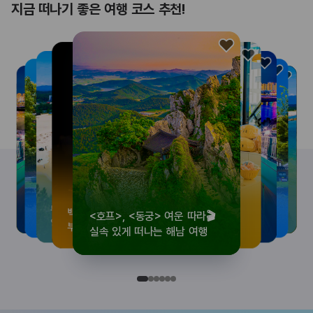
지금 떠나기 좋은 여행 코스 추천!
<호프>, <동궁> 여운 따라🎬
로컬 감성 수집!
우리말이 더 재미있어지는
뚜벅이 여행자 주목🚶
백제의 숨결을 따라,
<호프>, <동궁> 여운 따라🎬
로컬 감성 수집!
우리말이 더 재미있어지는
숲길부터 천년 고찰까지!
뚜벅이 여행자 주목🚶
백제의 숨결을 따라,
숲길부터 천년 고찰까지!
숲길부터 천년 고찰까지!
뚜벅이 여행자 주목🚶
우리말이 더 재미있어지는
백제의 숨결을 따라,
로컬 감성 수집!
<호프>, <동궁> 여운 따라🎬
실속 있게 떠나는 해남 여행
전국 로컬 기념품숍 3곳⭐
세종 한글 여행
양양 1박 2일 코스
부여에서 만나는 여름
실속 있게 떠나는 해남 여행
전국 로컬 기념품숍 3곳⭐
세종 한글 여행
마음에 쉼을 더하는 부안
양양 1박 2일 코스
부여에서 만나는 여름
마음에 쉼을 더하는 부안
마음에 쉼을 더하는 부안
양양 1박 2일 코스
세종 한글 여행
부여에서 만나는 여름
전국 로컬 기념품숍 3곳⭐
실속 있게 떠나는 해남 여행