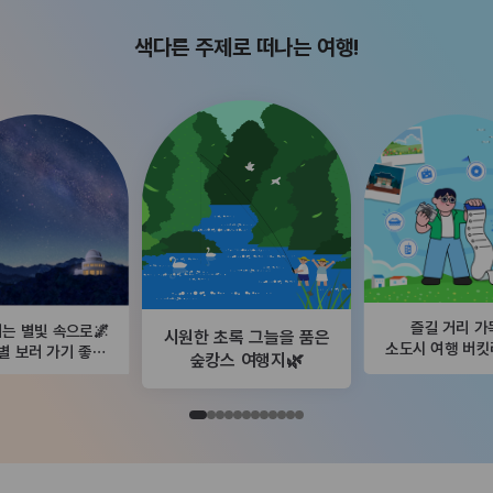
색다른 주제로 떠나는 여행!
즐길 거리 가
는 별빛 속으로🌌
시원한 초록 그늘을 품은
소도시 여행 버
별 보러 가기 좋은
숲캉스 여행지🌿
곳