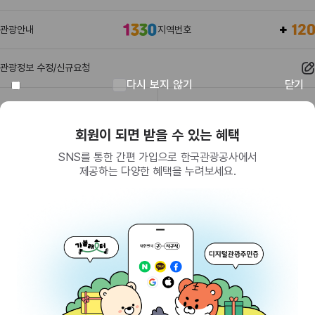
관광안내
지역번호
관광정보 수정/신규요청
다시 보지 않기
닫기
관광정보
유관기관
회원이 되면 받을 수 있는 혜택
SNS를 통한 간편 가입으로 한국관광공사에서
제공하는 다양한 혜택을 누려보세요.
(26464) 강원특별자치도 원주시 세계로 10
대표전화
033-738-3000 (유료, 평일 09시~18시)
사업자등록번호
202-81-50707
통신판매업신고
제2009-서울중구-1234호
이용 가이드
찾아오시는 길