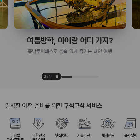
여름방학, 아이랑 어디 가지?
충남투어패스로 실속 있게 즐기는 태안 여행
3
/
10
완벽한 여행 준비를 위한
구석구석 서비스
디지털
대한민국
맛집차트
가볼래-터
배지랜드
축제달력