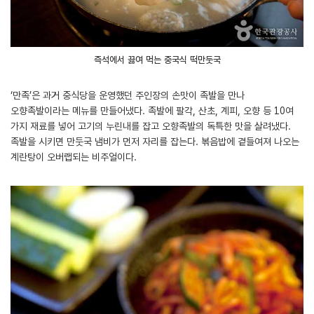
즉석에서 끓여 먹는 중국식 떡만둣국
‘만족’은 과거 중식당을 운영했던 주인장의 손맛이 족발을 만나
오향족발이라는 메뉴를 만들어냈다. 족발에 팔각, 산초, 계피, 오향 등 10여
가지 재료를 넣어 고기의 누린내를 잡고 오향족발의 독특한 맛을 살려냈다.
족발을 시키면 만둣국 냄비가 먼저 자리를 잡는다. 볶음밥에 곁들여져 나오는
계란탕이 오버랩되는 비주얼이다.