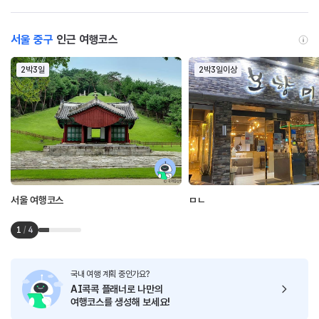
서울 중구
인근 여행코스
2박3일
2박3일이상
서울 여행코스
ㅁㄴ
1
/
4
국내 여행 계획 중인가요?
AI콕콕 플래너로
나만의
여행코스를 생성해 보세요!