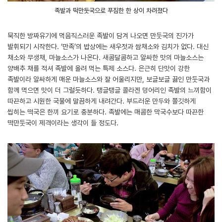
족발과 떡만둣국으로 푸짐한 한 상이 차려졌다
묵직한 방짜유기에 먹음직스러운 족발이 담겨 나오면 만둣국의 진가가
발휘되기 시작한다. ‘만족’의 밥상에는 새우젓과 쌈채소와 김치가 없다. 대신
채소와 무생채, 마늘소스가 나온다. 새콤달콤하고 알싸한 맛의 마늘소스는
양배추 채를 적셔 족발에 올려 먹는 특제 소스다. 은근히 단맛이 강한
족발이라 알싸하게 매운 마늘소스와 잘 어울리지만, 보글보글 끓인 만둣국과
함께 먹으면 맛이 더 그럴듯하다. 탱글탱글 콜라겐 덩어리인 족발의 느끼함이
따끈하고 시원한 국물에 말끔하게 내려간다. 부드러운 만두와 쫄깃하게
씹히는 떡국은 한끼 요기로 충분하다. 족발에는 매콤한 막국수보다 따끈한
떡만둣국이 제격이라는 생각이 들 정도다.