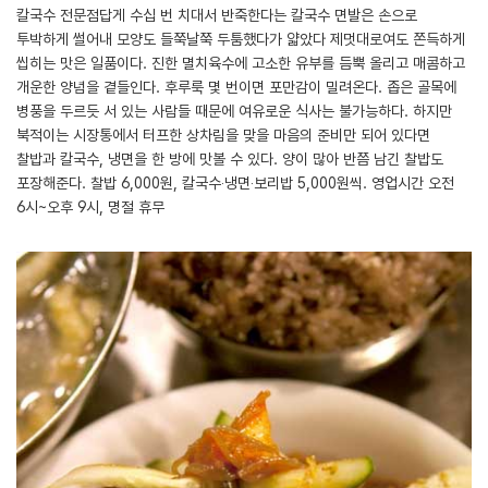
칼국수 전문점답게 수십 번 치대서 반죽한다는 칼국수 면발은 손으로
투박하게 썰어내 모양도 들쭉날쭉 두툼했다가 얇았다 제멋대로여도 쫀득하게
씹히는 맛은 일품이다. 진한 멸치육수에 고소한 유부를 듬뿍 올리고 매콤하고
개운한 양념을 곁들인다. 후루룩 몇 번이면 포만감이 밀려온다. 좁은 골목에
병풍을 두르듯 서 있는 사람들 때문에 여유로운 식사는 불가능하다. 하지만
북적이는 시장통에서 터프한 상차림을 맞을 마음의 준비만 되어 있다면
찰밥과 칼국수, 냉면을 한 방에 맛볼 수 있다. 양이 많아 반쯤 남긴 찰밥도
포장해준다. 찰밥 6,000원, 칼국수‧냉면‧보리밥 5,000원씩. 영업시간 오전
6시~오후 9시, 명절 휴무