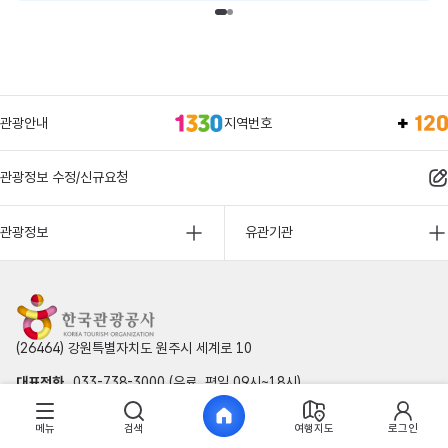
관광안내
지역번호
관광정보 수정/신규요청
관광정보
유관기관
(26464) 강원특별자치도 원주시 세계로 10
대표전화
033-738-3000 (유료, 평일 09시~18시)
사업자등록번호
202-81-50707
메뉴
검색
여행지도
로그인
통신판매업신고
제2009-서울중구-1234호