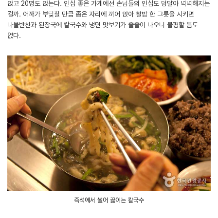
앉고 20명도 앉는다. 인심 좋은 가게에선 손님들의 인심도 덩달아 넉넉해지는
걸까. 어깨가 부딪칠 만큼 좁은 자리에 끼어 앉아 찰밥 한 그릇을 시키면
나물반찬과 된장국에 칼국수와 냉면 맛보기가 줄줄이 나오니 불평할 틈도
없다.
즉석에서 썰어 끓이는 칼국수