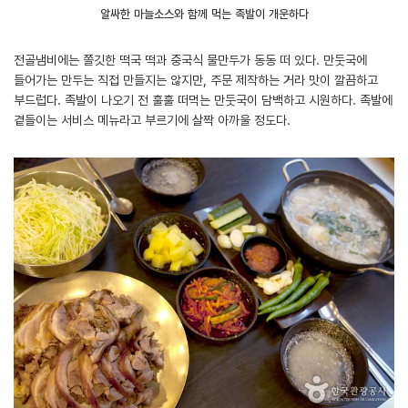
알싸한 마늘소스와 함께 먹는 족발이 개운하다
전골냄비에는 쫄깃한 떡국 떡과 중국식 물만두가 동동 떠 있다. 만둣국에
들어가는 만두는 직접 만들지는 않지만, 주문 제작하는 거라 맛이 깔끔하고
부드럽다. 족발이 나오기 전 훌훌 떠먹는 만둣국이 담백하고 시원하다. 족발에
곁들이는 서비스 메뉴라고 부르기에 살짝 아까울 정도다.