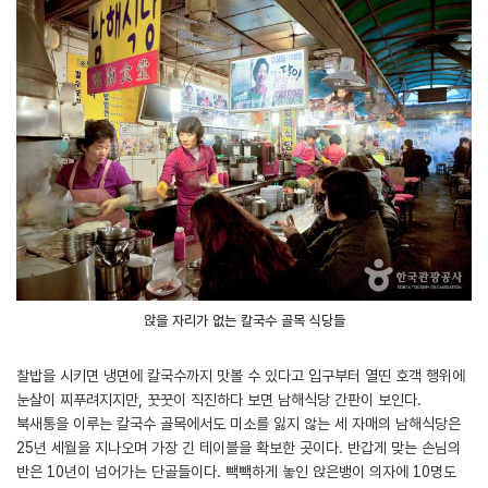
앉을 자리가 없는 칼국수 골목 식당들
찰밥을 시키면 냉면에 칼국수까지 맛볼 수 있다고 입구부터 열띤 호객 행위에
눈살이 찌푸려지지만, 꿋꿋이 직진하다 보면 남해식당 간판이 보인다.
북새통을 이루는 칼국수 골목에서도 미소를 잃지 않는 세 자매의 남해식당은
25년 세월을 지나오며 가장 긴 테이블을 확보한 곳이다. 반갑게 맞는 손님의
반은 10년이 넘어가는 단골들이다. 빽빽하게 놓인 앉은뱅이 의자에 10명도