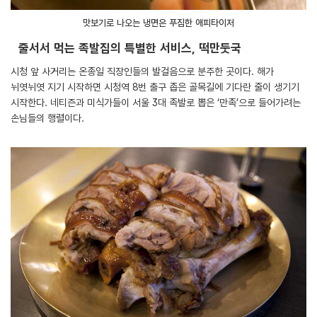
맛보기로 나오는 냉면은 푸짐한 애피타이저
줄서서 먹는 족발집의 특별한 서비스, 떡만둣국
시청 앞 사거리는 온종일 직장인들의 발걸음으로 분주한 곳이다. 해가
뉘엿뉘엿 지기 시작하면 시청역 8번 출구 좁은 골목길에 기다란 줄이 생기기
시작한다. 네티즌과 미식가들이 서울 3대 족발로 뽑은 ‘만족’으로 들어가려는
손님들의 행렬이다.