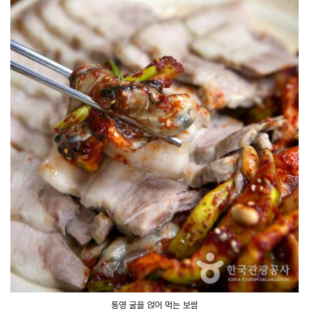
통영 굴을 얹어 먹는 보쌈