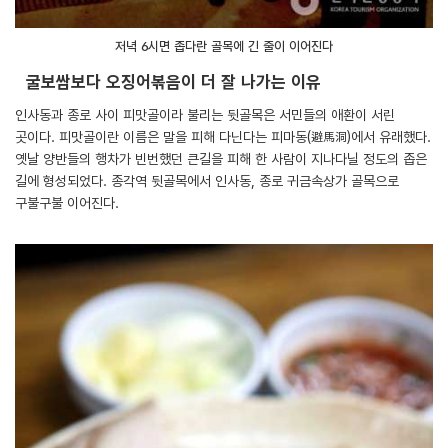
저녁 6시면 좁다란 골목에 긴 줄이 이어진다
굴보쌈보다 오징어볶음이 더 잘 나가는 이유
인사동과 종로 사이 피맛골이라 불리는 뒷골목은 서민들의 애환이 서린
곳이다. 피맛골이란 이름은 말을 피해 다닌다는 피마동(避馬洞)에서 유래했다.
옛날 양반들의 행차가 빈번했던 큰길을 피해 한 사람이 지나다닐 정도의 좁은
길에 형성되었다. 종각역 뒷골목에서 인사동, 종로 귀금속상가 골목으로
구불구불 이어진다.