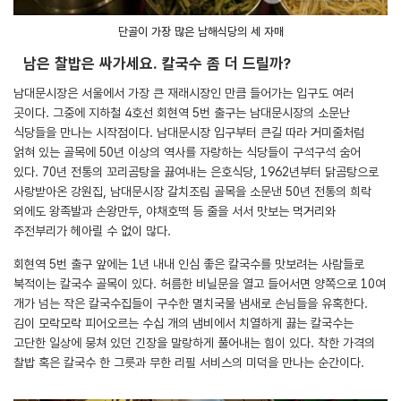
단골이 가장 많은 남해식당의 세 자매
남은 찰밥은 싸가세요. 칼국수 좀 더 드릴까?
남대문시장은 서울에서 가장 큰 재래시장인 만큼 들어가는 입구도 여러
곳이다. 그중에 지하철 4호선 회현역 5번 출구는 남대문시장의 소문난
식당들을 만나는 시작점이다. 남대문시장 입구부터 큰길 따라 거미줄처럼
얽혀 있는 골목에 50년 이상의 역사를 자랑하는 식당들이 구석구석 숨어
있다. 70년 전통의 꼬리곰탕을 끓여내는 은호식당, 1962년부터 닭곰탕으로
사랑받아온 강원집, 남대문시장 갈치조림 골목을 소문낸 50년 전통의 희락
외에도 왕족발과 손왕만두, 야채호떡 등 줄을 서서 맛보는 먹거리와
주전부리가 헤아릴 수 없이 많다.
회현역 5번 출구 앞에는 1년 내내 인심 좋은 칼국수를 맛보려는 사람들로
북적이는 칼국수 골목이 있다. 허름한 비닐문을 열고 들어서면 양쪽으로 10여
개가 넘는 작은 칼국수집들이 구수한 멸치국물 냄새로 손님들을 유혹한다.
김이 모락모락 피어오르는 수십 개의 냄비에서 치열하게 끓는 칼국수는
고단한 일상에 뭉쳐 있던 긴장을 말랑하게 풀어내는 힘이 있다. 착한 가격의
찰밥 혹은 칼국수 한 그릇과 무한 리필 서비스의 미덕을 만나는 순간이다.