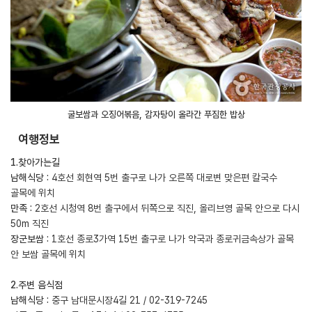
굴보쌈과 오징어볶음, 감자탕이 올라간 푸짐한 밥상
여행정보
1.찾아가는길
남해식당 :
4호선 회현역 5번 출구로 나가 오른쪽 대로변 맞은편 칼국수
골목에 위치
만족 :
2호선 시청역 8번 출구에서 뒤쪽으로 직진, 올리브영 골목 안으로 다시
50m 직진
장군보쌈 :
1호선 종로3가역 15번 출구로 나가 약국과 종로귀금속상가 골목
안 보쌈 골목에 위치
2.주변 음식점
남해식당 :
중구 남대문시장4길 21 / 02-319-7245