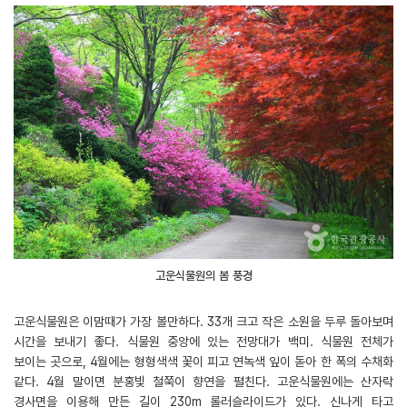
고운식물원의 봄 풍경
고운식물원은 이맘때가 가장 볼만하다. 33개 크고 작은 소원을 두루 돌아보며
시간을 보내기 좋다. 식물원 중앙에 있는 전망대가 백미. 식물원 전체가
보이는 곳으로, 4월에는 형형색색 꽃이 피고 연녹색 잎이 돋아 한 폭의 수채화
같다. 4월 말이면 분홍빛 철쭉이 향연을 펼친다. 고운식물원에는 산자락
경사면을 이용해 만든 길이 230m 롤러슬라이드가 있다. 신나게 타고