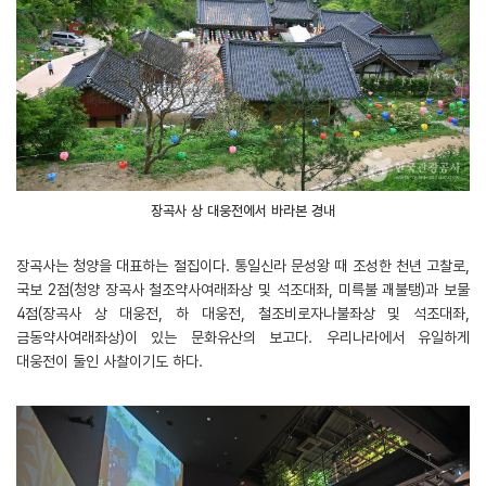
장곡사 상 대웅전에서 바라본 경내
장곡사는 청양을 대표하는 절집이다. 통일신라 문성왕 때 조성한 천년 고찰로,
국보 2점(청양 장곡사 철조약사여래좌상 및 석조대좌, 미륵불 괘불탱)과 보물
4점(장곡사 상 대웅전, 하 대웅전, 철조비로자나불좌상 및 석조대좌,
금동약사여래좌상)이 있는 문화유산의 보고다. 우리나라에서 유일하게
대웅전이 둘인 사찰이기도 하다.