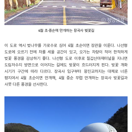
4월 초·중순에 만개하는 장곡사 벚꽃길
이 도로 역시 벚나무를 가로수로 심어 4월 초순이면 장관을 이룬다. 나선형
도로에 오르기 전에 차를 세울 공간이 있고, 오가는 차량이 적어 한적하게
벚꽃 풍경을 감상하기 좋다. 나선형 도로 이후로 칠갑산마재터널을 지나면
도림저수지 방면으로 이어지는 길에도 벚꽃이 흐드러지게 핀다. 벚꽃 개화
시기가 구간에 따라 다르다. 장곡사 입구부터 왕진교까지는 대체로 너른
평지여서 4월 초순이면 만개해, 4월 중순 무렵 만개하는 장곡사 벚꽃길과
사뭇 다른 풍경을 선사한다.