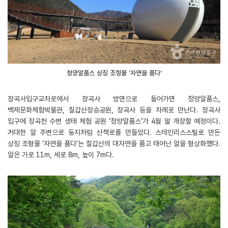
청양알품스 상징 조형물 ‘자연을 품다’
장곡사입구교차로에서 장곡사 방면으로 들어가면 청양알품스,
백제문화체험박물관, 칠갑산장승공원, 장곡사 등을 차례로 만난다. 장곡사
입구에 장곡천 수변 생태 체험 공원 ‘청양알품스’가 4월 말 개장할 예정이다.
거대한 알 주변으로 둥지처럼 산책로를 만들었다. 스테인리스스틸로 만든
상징 조형물 ‘자연을 품다’는 칠갑산의 대자연을 품고 태어난 알을 형상화했다.
알은 가로 11m, 세로 8m, 높이 7m다.