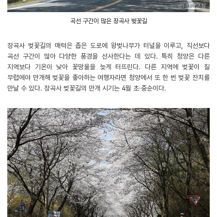
곡선 구간이 많은 장곡사 벚꽃길
장곡사 벚꽃길의 매력은 좁은 도로에 왕벚나무가 터널을 이루고, 직선보다
곡선 구간이 많아 다양한 풍경을 선사한다는 데 있다. 특히 청양은 다른
지역보다 기온이 낮아 꽃망울을 늦게 터뜨린다. 다른 지역에 벚꽃이 질
무렵에야 만개해 벚꽃을 좋아하는 여행자라면 청양에서 또 한 번 벚꽃 잔치를
만날 수 있다. 장곡사 벚꽃길의 만개 시기는 4월 초·중순이다.