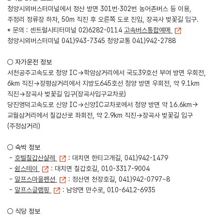
청양시외버스터미널에서 정산 방면 301번·302번 농어촌버스 등 이용,
주정리 정류장 하차, 50m 직진 후 오른쪽 도로 진입, 장곡사 벚꽃길 입구.
* 문의 : 센트럴시티터미널 02)6282-0114
고속버스통합예매
청양시외버스터미널 041)943-7345 청양교통 041)942-2788
○ 자가운전 정보
서천공주고속도로 청양 IC→학암삼거리에서 국도39호선 부여 방면 우회전,
6km 직진→장평삼거리에서 지방도645호선 청양 방면 우회전, 약 9.1km
직진→장곡사 벚꽃길 입구(장곡사입구교차로)
당진영덕고속도로 신양 IC→신양IC교차로에서 청양 방면 약 16.6km→
교월삼거리에서 칠갑산로 좌회전, 약 2.9km 직진→장곡사 벚꽃길 입구
(주정삼거리)
○ 숙박 정보
-
호텔칠갑산샬레
: 대치면 한티고개길, 041)942-1479
-
쉼스테이
: 대치면 칠갑호길, 010-3317-9004
-
알프스마을펜션
: 정산면 천장호길, 041)942-0797~8
-
알프스글램핑
: 남양면 만수로, 010-6412-6935
○ 식당 정보