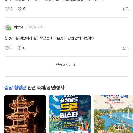
0
0
신고
아**야
2023. 2. 6.
청양에 갈 예정이라 살펴보았는데 나온곳도 한번 갑봐야겠어요
0
0
신고
댓글 더보기
충남 청양군
인근 축제/공연/행사