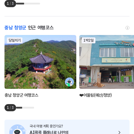
1
/
3
충남 청양군
인근 여행코스
당일치기
1박2일
충남 청양군 여행코스
❤️어울림(예산/청양)
1
/
3
국내 여행 계획 중인가요?
AI콕콕 플래너로
나만의