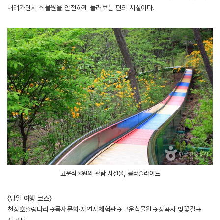
내려가면서 식물원을 안전하게 둘러보는 편의 시설이다.
고운식물원의 관람 시설물, 롤러슬라이드
〈당일 여행 코스〉
천장호출렁다리→목재문화·자연사체험관→고운식물원→장곡사 벚꽃길→