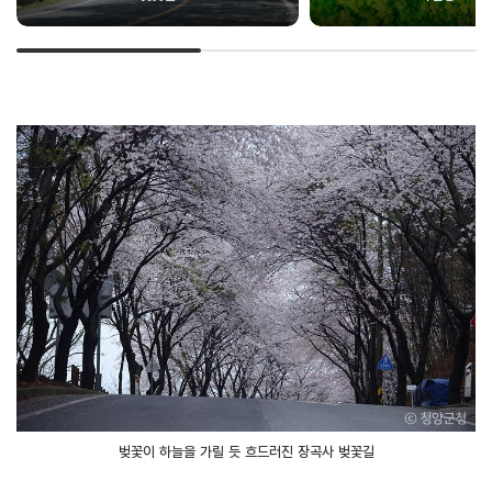
벚꽃이 하늘을 가릴 듯 흐드러진 장곡사 벚꽃길