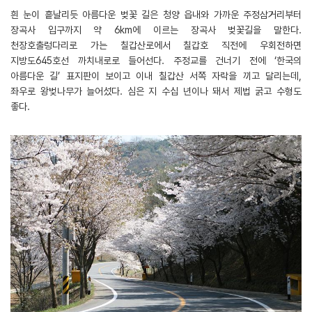
흰 눈이 흩날리듯 아름다운 벚꽃 길은 청양 읍내와 가까운 주정삼거리부터
장곡사 입구까지 약 6km에 이르는 장곡사 벚꽃길을 말한다.
천장호출렁다리로 가는 칠갑산로에서 칠갑호 직전에 우회전하면
지방도645호선 까치내로로 들어선다. 주정교를 건너기 전에 ‘한국의
아름다운 길’ 표지판이 보이고 이내 칠갑산 서쪽 자락을 끼고 달리는데,
좌우로 왕벚나무가 늘어섰다. 심은 지 수십 년이나 돼서 제법 굵고 수형도
좋다.