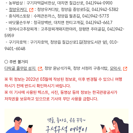
- 농부밥상 : 구기자떡갈비한상, 대치면 칠갑산로, 041)944-0900
-
청양우거디
: 청양우거디탕, 청양읍 중앙로5길, 041)942-5382
- 휴식레스토랑 : 수제큰돈까스, 청양읍 월촌길, 041)942-5773
- 바닷물손두부 : 청국장백반, 대치면 한티고개길, 041)943-6617
- 정여사고추장찌개 : 고추장찌개돼지한마리, 장평면 주미골길, 041)942-
5959
- 구기자호떡 : 구기자호떡, 청양읍 칠갑산로1길(청양도서관 앞), 010-
9401-6048
○ 주변 볼거리
다락골 줄무덤 성지
, 청양 윤남석가옥, 청양 서정리 구층석탑,
모덕사
※ 위 정보는 2022년 03월에 작성된 정보로, 이후 변경될 수 있으니 여행
하시기 전에 반드시 확인하시기 바랍니다.
※ 이 기사에 사용된 텍스트, 사진, 동영상 등의 정보는 한국관광공사가
저작권을 보유하고 있으므로 기사의 무단 사용을 금합니다.