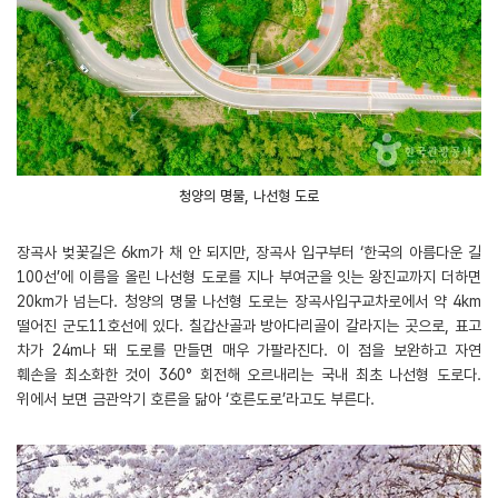
청양의 명물, 나선형 도로
장곡사 벚꽃길은 6km가 채 안 되지만, 장곡사 입구부터 ‘한국의 아름다운 길
100선’에 이름을 올린 나선형 도로를 지나 부여군을 잇는 왕진교까지 더하면
20km가 넘는다. 청양의 명물 나선형 도로는 장곡사입구교차로에서 약 4km
떨어진 군도11호선에 있다. 칠갑산골과 방아다리골이 갈라지는 곳으로, 표고
차가 24m나 돼 도로를 만들면 매우 가팔라진다. 이 점을 보완하고 자연
훼손을 최소화한 것이 360° 회전해 오르내리는 국내 최초 나선형 도로다.
위에서 보면 금관악기 호른을 닮아 ‘호른도로’라고도 부른다.