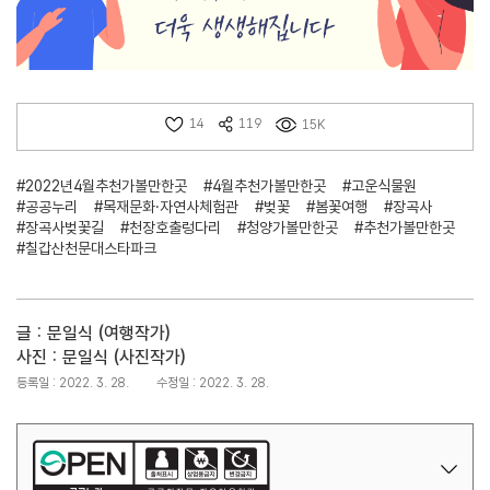
14
119
15K
#2022년4월추천가볼만한곳
#4월추천가볼만한곳
#고운식물원
#공공누리
#목재문화·자연사체험관
#벚꽃
#봄꽃여행
#장곡사
#장곡사벚꽃길
#천장호출렁다리
#청양가볼만한곳
#추천가볼만한곳
#칠갑산천문대스타파크
글 : 문일식 (여행작가)
사진 : 문일식 (사진작가)
등록일 : 2022. 3. 28.
수정일 : 2022. 3. 28.