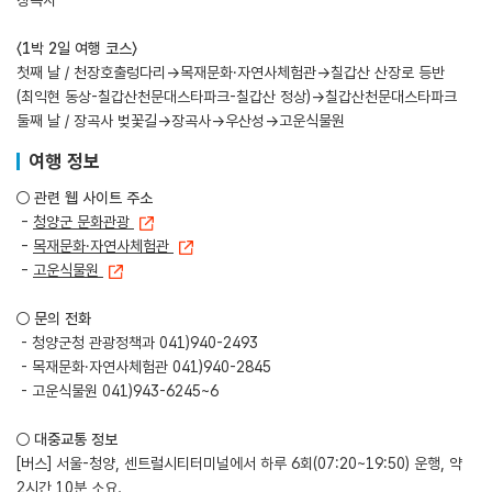
장곡사
〈1박 2일 여행 코스〉
첫째 날 / 천장호출렁다리→목재문화·자연사체험관→칠갑산 산장로 등반
(최익현 동상-칠갑산천문대스타파크-칠갑산 정상)→칠갑산천문대스타파크
둘째 날 / 장곡사 벚꽃길→장곡사→우산성→고운식물원
여행 정보
○ 관련 웹 사이트 주소
-
청양군 문화관광
-
목재문화·자연사체험관
-
고운식물원
○ 문의 전화
- 청양군청 관광정책과 041)940-2493
- 목재문화·자연사체험관 041)940-2845
- 고운식물원 041)943-6245~6
○ 대중교통 정보
[버스] 서울-청양, 센트럴시티터미널에서 하루 6회(07:20~19:50) 운행, 약
2시간 10분 소요.