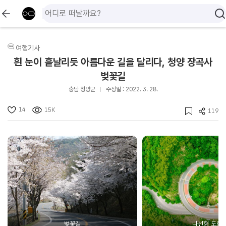
여행기사
흰 눈이 흩날리듯 아름다운 길을 달리다, 청양 장곡사
벚꽃길
충남 청양군
수정일 : 2022. 3. 28.
14
15K
119
벚꽃길
나선형 도로