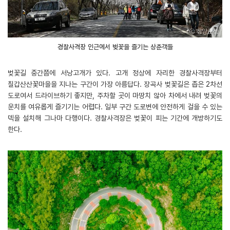
경찰사격장 인근에서 벚꽃을 즐기는 상춘객들
벚꽃길 중간쯤에 서낭고개가 있다. 고개 정상에 자리한 경찰사격장부터
칠갑산산꽃마을을 지나는 구간이 가장 아름답다. 장곡사 벚꽃길은 좁은 2차선
도로여서 드라이브하기 좋지만, 주차할 곳이 마땅치 않아 차에서 내려 벚꽃의
운치를 여유롭게 즐기기는 어렵다. 일부 구간 도로변에 안전하게 걸을 수 있는
덱을 설치해 그나마 다행이다. 경찰사격장은 벚꽃이 피는 기간에 개방하기도
한다.