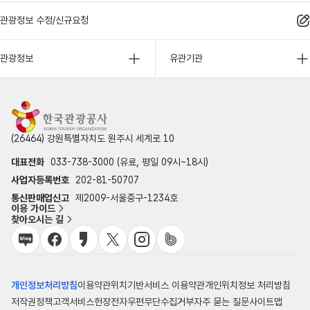
관광정보 수정/신규요청
관광정보
유관기관
(26464) 강원특별자치도 원주시 세계로 10
대표전화
033-738-3000 (유료, 평일 09시~18시)
사업자등록번호
202-81-50707
통신판매업신고
제2009-서울중구-1234호
이용 가이드
찾아오시는 길
개인정보처리방침
이용약관
위치기반서비스 이용약관
개인위치정보 처리방침
저작권정책
고객서비스헌장
전자우편무단수집거부
자주 묻는 질문
사이트맵