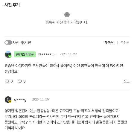
사진 후기
등록된 사진 후기가 없습니다.
사진 후기만
최신순
추천순
콘텐츠 박물관
여*****아
2025. 11. 22.
요즘엔 아기자기한 도서관들이 많아서 좋아요:) 이런 공간들이 전국에 더 많아지면
좋겠네요
0
0
신고
c****g
2025. 11. 15.
경기전 맞은편에 있는 전동성당. 작은 규모지만 호남 최초의 서양식 건축물이고
우리나라 최초의 순교터라는 역사적인 무게 때문인지 건물 안까지는 들어가보지
못했어도 구석구석 자리한 기념비와 조각상을 둘러보며 쉽사리 발걸음을 떼지 못했던
기억이 나네요.