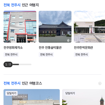
전북 전주시
인근 여행지
전주영화제작소
전주 전통술박물관
전주한벽문화관
전북 전주시
전북 전주시
전북 전주시
1
/
3
전북 전주시
인근 여행코스
당일치기
당일치기