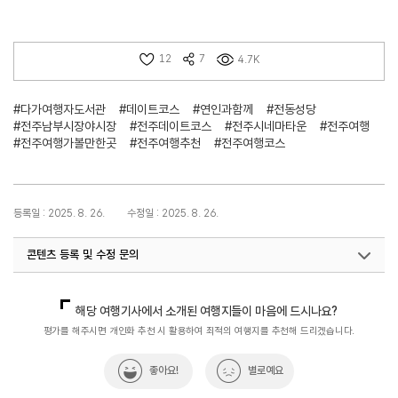
12
7
4.7K
#다가여행자도서관
#데이트코스
#연인과함께
#전동성당
#전주남부시장야시장
#전주데이트코스
#전주시네마타운
#전주여행
#전주여행가볼만한곳
#전주여행추천
#전주여행코스
등록일 : 2025. 8. 26.
수정일 : 2025. 8. 26.
콘텐츠 등록 및 수정 문의
국내디지털마케팅팀
033-371-2867
해당 여행기사에서 소개된 여행지들이 마음에 드시나요?
평가를 해주시면 개인화 추천 시 활용하여 최적의 여행지를 추천해 드리겠습니다.
좋아요!
별로예요