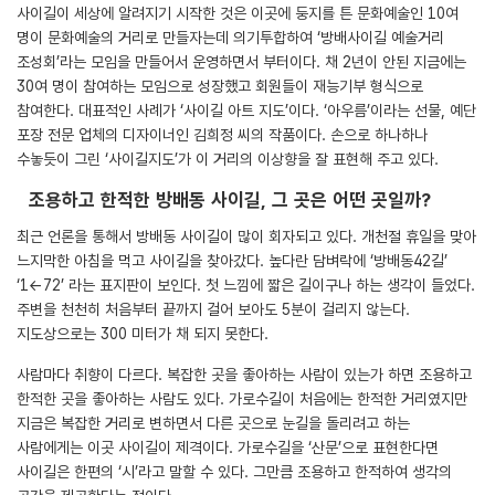
사이길이 세상에 알려지기 시작한 것은 이곳에 둥지를 튼 문화예술인 10여
명이 문화예술의 거리로 만들자는데 의기투합하여 ‘방배사이길 예술거리
조성회’라는 모임을 만들어서 운영하면서 부터이다. 채 2년이 안된 지금에는
30여 명이 참여하는 모임으로 성장했고 회원들이 재능기부 형식으로
참여한다. 대표적인 사례가 ‘사이길 아트 지도’이다. ‘아우름’이라는 선물, 예단
포장 전문 업체의 디자이너인 김희정 씨의 작품이다. 손으로 하나하나
수놓듯이 그린 ‘사이길지도’가 이 거리의 이상향을 잘 표현해 주고 있다.
조용하고 한적한 방배동 사이길, 그 곳은 어떤 곳일까?
최근 언론을 통해서 방배동 사이길이 많이 회자되고 있다. 개천절 휴일을 맞아
느지막한 아침을 먹고 사이길을 찾아갔다. 높다란 담벼락에 ‘방배동42길’
‘1←72’ 라는 표지판이 보인다. 첫 느낌에 짧은 길이구나 하는 생각이 들었다.
주변을 천천히 처음부터 끝까지 걸어 보아도 5분이 걸리지 않는다.
지도상으로는 300 미터가 채 되지 못한다.
사람마다 취향이 다르다. 복잡한 곳을 좋아하는 사람이 있는가 하면 조용하고
한적한 곳을 좋아하는 사람도 있다. 가로수길이 처음에는 한적한 거리였지만
지금은 복잡한 거리로 변하면서 다른 곳으로 눈길을 돌리려고 하는
사람에게는 이곳 사이길이 제격이다. 가로수길을 ‘산문’으로 표현한다면
사이길은 한편의 ‘시’라고 말할 수 있다. 그만큼 조용하고 한적하여 생각의