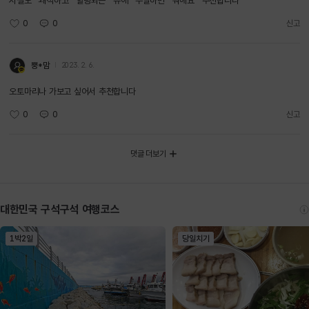
시설도 쾌적하고 힐링되는 뷰에 두말하면 뭐해요 추천합니다
0
0
신고
뿡*맘
2023. 2. 6.
오토마리나 가보고 싶어서 추천합니다
0
0
신고
댓글 더보기
대한민국 구석구석 여행코스
1박2일
당일치기