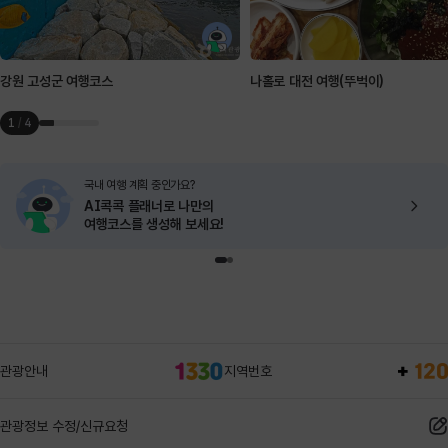
강원 고성군 여행코스
나홀로 대전 여행(뚜벅이)
1
/
4
국내 여행 계획 중인가요?
AI콕콕 플래너로
나만의
여행코스를 생성해 보세요!
관광안내
지역번호
관광정보 수정/신규요청