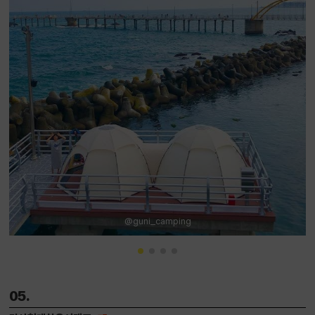
@guni_camping
05.