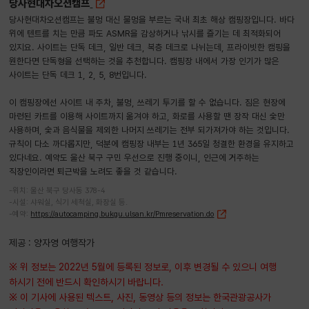
당사현대차오션캠프
당사현대차오션캠프는 불멍 대신 물멍을 부르는 국내 최초 해상 캠핑장입니다. 바다
위에 텐트를 치는 만큼 파도 ASMR을 감상하거나 낚시를 즐기는 데 최적화되어
있지요. 사이트는 단독 데크, 일반 데크, 복층 데크로 나뉘는데, 프라이빗한 캠핑을
원한다면 단독형을 선택하는 것을 추천합니다. 캠핑장 내에서 가장 인기가 많은
사이트는 단독 데크 1, 2, 5, 8번입니다.
이 캠핑장에선 사이트 내 주차, 불멍, 쓰레기 투기를 할 수 없습니다. 짐은 현장에
마련된 카트를 이용해 사이트까지 옮겨야 하고, 화로를 사용할 땐 장작 대신 숯만
사용하며, 숯과 음식물을 제외한 나머지 쓰레기는 전부 되가져가야 하는 것입니다.
규칙이 다소 까다롭지만, 덕분에 캠핑장 내부는 1년 365일 청결한 환경을 유지하고
있다네요. 예약도 울산 북구 구민 우선으로 진행 중이니, 인근에 거주하는
직장인이라면 퇴근박을 노려도 좋을 것 같습니다.
-위치: 울산 북구 당사동 378-4
-시설: 샤워실, 식기 세척실, 화장실 등.
-예약:
https://autocamping.bukgu.ulsan.kr/Pmreservation.do
제공 : 양자영 여행작가
※ 위 정보는 2022년 5월에 등록된 정보로, 이후 변경될 수 있으니 여행
하시기 전에 반드시 확인하시기 바랍니다.
※ 이 기사에 사용된 텍스트, 사진, 동영상 등의 정보는 한국관광공사가