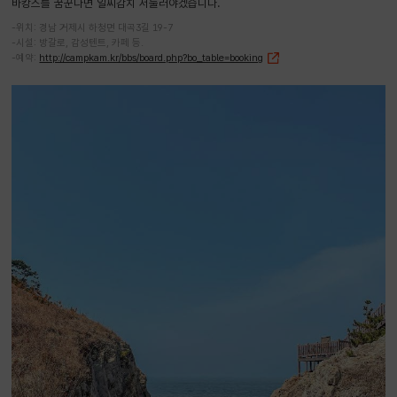
바캉스를 꿈꾼다면 일찌감치 서둘러야겠습니다.
-위치: 경남 거제시 하청면 대곡3길 19-7
-시설: 방갈로, 감성텐트, 카페 등.
-예약:
http://campkam.kr/bbs/board.php?bo_table=booking