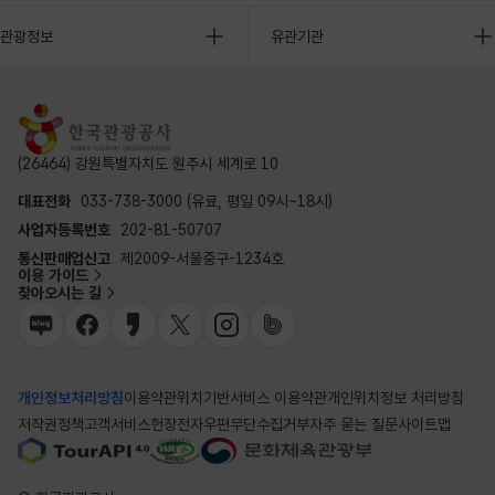
관광정보
유관기관
(26464) 강원특별자치도 원주시 세계로 10
대표전화
033-738-3000 (유료, 평일 09시~18시)
사업자등록번호
202-81-50707
통신판매업신고
제2009-서울중구-1234호
이용 가이드
찾아오시는 길
개인정보처리방침
이용약관
위치기반서비스 이용약관
개인위치정보 처리방침
저작권정책
고객서비스헌장
전자우편무단수집거부
자주 묻는 질문
사이트맵