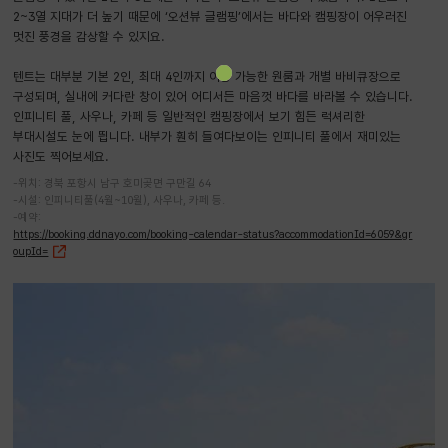
2~3열 지대가 더 높기 때문에 ‘오션뷰 글램핑’에서는 바다와 캠핑장이 어우러진
멋진 풍경을 감상할 수 있지요.
텐트는 대부분 기본 2인, 최대 4인까지 이용 가능한 원룸과 개별 바비큐장으로
구성되며, 실내에 커다란 창이 있어 어디서든 마음껏 바다를 바라볼 수 있습니다.
인피니티 풀, 사우나, 카페 등 일반적인 캠핑장에서 보기 힘든 럭셔리한
부대시설도 눈에 띕니다. 내부가 훤히 들여다보이는 인피니티 풀에서 재미있는
사진도 찍어보세요.
-위치: 경북 포항시 남구 호미곶면 구만길 64
-시설: 인피니티풀(4월~10월), 사우나, 카페 등.
-예약:
https://booking.ddnayo.com/booking-calendar-status?accommodationId=6059&gr
oupId=