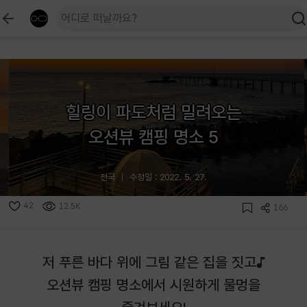
힐링이 파도처럼 밀려오는
오션뷰 캠핑 명소 5
전국
수정일 : 2022. 5. 27.
42
12.5K
166
저 푸른 바다 위에 그림 같은 집을 짓고♪
오션뷰 캠핑 명소에서 시원하게 물멍을