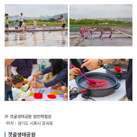
※ 갯골생태공원 염전체험장
-위치 : 경기도 시흥시 장곡동
갯골생태공원