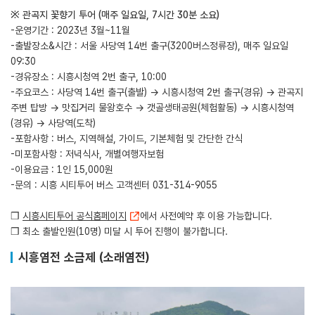
※ 관곡지 꽃향기 투어 (매주 일요일, 7시간 30분 소요)
-운영기간 : 2023년 3월~11월
-출발장소&시간 : 서울 사당역 14번 출구(3200버스정류장), 매주 일요일
09:30
-경유장소 : 시흥시청역 2번 출구, 10:00
-주요코스 : 사당역 14번 출구(출발) → 시흥시청역 2번 출구(경유) → 관곡지
주변 탑방 → 맛집거리 물왕호수 → 갯골생태공원(체험활동) → 시흥시청역
(경유) → 사당역(도착)
-포함사항 : 버스, 지역해설, 가이드, 기본체험 및 간단한 간식
-미포함사항 : 저녁식사, 개별여행자보험
-이용요금 : 1인 15,000원
-문의 : 시흥 시티투어 버스 고객센터 031-314-9055
❒
시흥시티투어 공식홈페이지
에서 사전예약 후 이용 가능합니다.
❒ 최소 출발인원(10명) 미달 시 투어 진행이 불가합니다.
시흥염전 소금제 (소래염전)