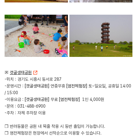
※
갯골생태공원
-위치 : 경기도 시흥시 동서로 287
-운영시간 :
[갯골생태공원]
연중무휴
[염전체험장]
토~일요일, 공휴일 14:00
/ 15:00
-이용요금 :
[갯골생태공원]
무료
[염전체험장]
1인 4,000원
-문의 : 031-488-6900
-주차 : 자체 주차장 이용
❒ 반려동물은 공원 내 목줄 착용 시 동반 출입이 가능합니다.
❒ 염전체험장은 현장에서 선착순으로 이용할 수 있습니다.