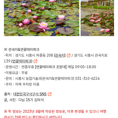
※ 관곡지&연꽃테마파크
-위치 : 경기도 시흥시 하중동 208
(관곡지)
/ 경기도 시흥시 관곡지로
139
(연꽃테마파크)
-운영시간 : 연중무휴
[연꽃테마파크 조망대]
매일 09:00~18:00
-이용요금 : 무료
-문의 : 시흥시 농업기술과(관곡지&연꽃테마파크) 031-310-6224
-주차 : 자체 주차장 이용
출처 :
대한민국구석구석 SNS
글, 사진 : 다님 15기 김덕식
※ 위 정보는 2023년 6월에 작성된 정보로, 이후 변경될 수 있으니 여행
하시기 전에 반드시 확인하시기 바랍니다.