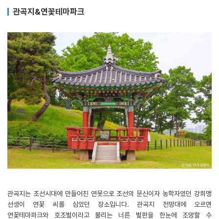
관곡지&연꽃테마파크
관곡지는 조선시대에 만들어진 연못으로 조선의 문신이자 농학자였던 강희맹
선생이 연꽃 씨를 심었던 장소입니다. 관곡지 전망대에 오르면
연꽃테마파크와 호조벌이라고 불리는 너른 벌판을 한눈에 조망할 수