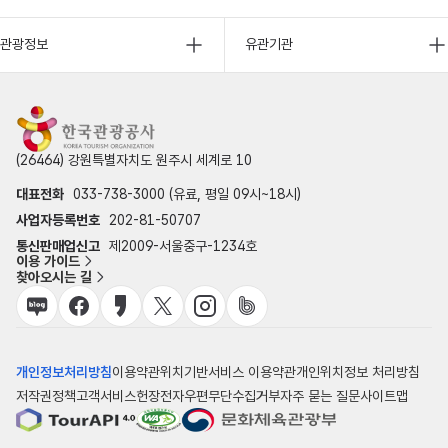
관광정보
유관기관
(26464) 강원특별자치도 원주시 세계로 10
대표전화
033-738-3000 (유료, 평일 09시~18시)
사업자등록번호
202-81-50707
통신판매업신고
제2009-서울중구-1234호
이용 가이드
찾아오시는 길
개인정보처리방침
이용약관
위치기반서비스 이용약관
개인위치정보 처리방침
저작권정책
고객서비스헌장
전자우편무단수집거부
자주 묻는 질문
사이트맵