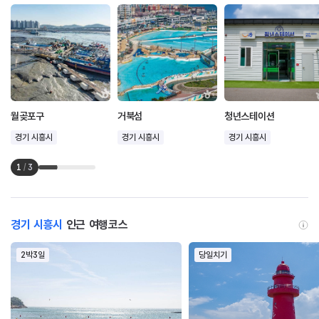
월곶포구
거북섬
청년스테이션
경기 시흥시
경기 시흥시
경기 시흥시
1
/
3
경기 시흥시
인근 여행코스
2박3일
당일치기