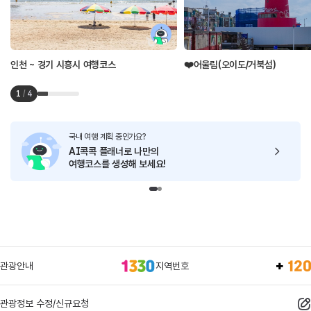
인천 ~ 경기 시흥시 여행코스
❤️어울림(오이도/거북섬)
1
/
4
국내 여행 계획 중인가요?
AI콕콕 플래너로
나만의
여행코스를 생성해 보세요!
관광안내
지역번호
관광정보 수정/신규요청