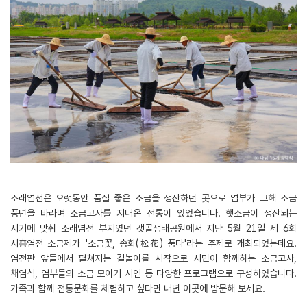
소래염전은 오랫동안 품질 좋은 소금을 생산하던 곳으로 염부가 그해 소금
풍년을 바라며 소금고사를 지내온 전통이 있었습니다. 햇소금이 생산되는
시기에 맞춰 소래염전 부지였던 갯골생태공원에서 지난 5월 21일 제 6회
시흥염전 소금제가 '소금꽃, 송화(松花) 품다'라는 주제로 개최되었는데요.
염전판 앞들에서 펼쳐지는 길놀이를 시작으로 시민이 함께하는 소금고사,
채염식, 염부들의 소금 모이기 시연 등 다양한 프로그램으로 구성하였습니다.
가족과 함께 전통문화를 체험하고 싶다면 내년 이곳에 방문해 보세요.