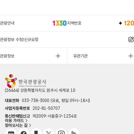
관광안내
지역번호
관광정보 수정/신규요청
관광정보
유관기관
(26464) 강원특별자치도 원주시 세계로 10
대표전화
033-738-3000 (유료, 평일 09시~18시)
사업자등록번호
202-81-50707
통신판매업신고
제2009-서울중구-1234호
이용 가이드
찾아오시는 길