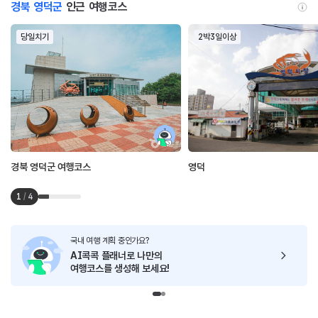
경북 영덕군
인근 여행코스
당일치기
2박3일이상
경북 영덕군 여행코스
영덕
1
/
4
국내 여행 계획 중인가요?
AI콕콕 플래너로
나만의
여행코스를 생성해 보세요!