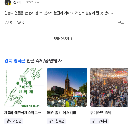
신*미
2022. 3. 4.
일출과 일몰을 한눈에 볼 수 있어서 눈길이 가네요. 저절로 힐링이 될 것 같아요.
0
0
신고
댓글 더보기
경북 영덕군
인근 축제/공연/행사
제8회 예천국제스마트폰영화제
왜관 홀리 페스티벌
구미라면 축제
경북 예천군
경북 칠곡군
경북 구미시