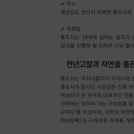
✔
주소
경상남도 양산시 하북면 통도사로
✔
여행팁
통도사는
19
개에 달하는 암자가 
암자를 선별해 몇 차례로 나눠 둘
천년고찰과 자연을 품
통도사는 국지대찰이자 우리나라 3
통도사의 말사인 서운암은 전통 약
계승되어 온 한국의 대표적인 전통
근래에는 잊혀져 가는 야생화를 알리
군락지'를 조성하여, 시민의 자연학
(제6회째) 등 다채로운 축제를 개