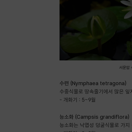
서운암 
수련 (Nymphaea tetragona)
수중식물로 땅속줄기에서 많은 잎자루
- 개화기 : 5~9월
능소화 (Campsis grandiflora)
능소화는 낙엽성 덩굴식물로 가지 길