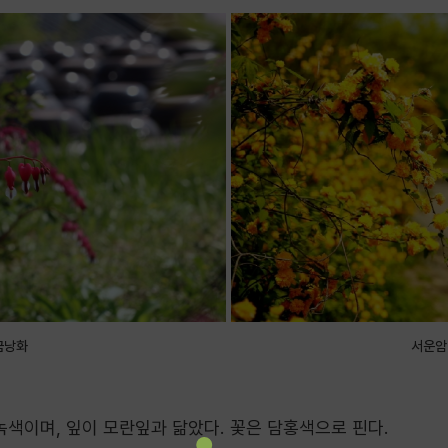
금낭화
서운암
녹색이며, 잎이 모란잎과 닮았다. 꽃은 담홍색으로 핀다.