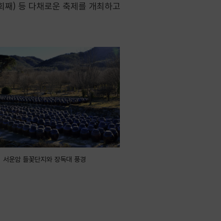
회째) 등 다채로운 축제를 개최하고
서운암 들꽃단지와 장독대 풍경