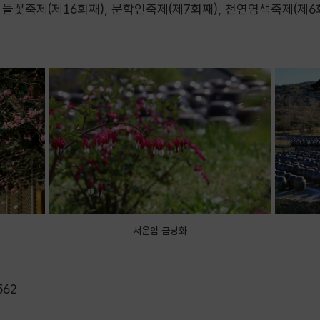
들꽃축제(제16회째), 문학인축제(제7회째), 천연염색축제(제6
서운암 금낭화
562