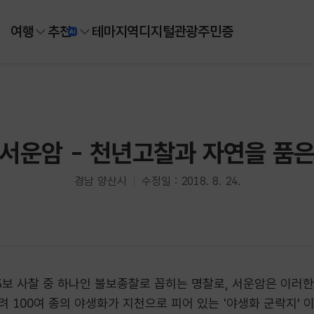
여행
추천
테마
지역
디지털
관광주민증
서운암 - 천년고찰과 자연을 품
경남 양산시
수정일 : 2018. 8. 24.
보 사찰 중 하나인 불보종찰로 꼽히는 명찰로, 서운암은 이러한
려 100여 종의 야생화가 지천으로 피어 있는 '야생화 군락지’ 