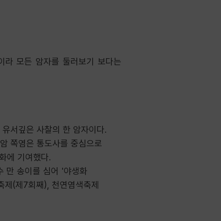
이라 모든 암자를 둘러보기 보다는
 유서깊은 사찰의 한 암자이다.
운암 쪽염은 통도사를 중심으로
화에 기여했다.
수 만 송이를 심어 '야생화
축제(제7회째), 천연염색축제