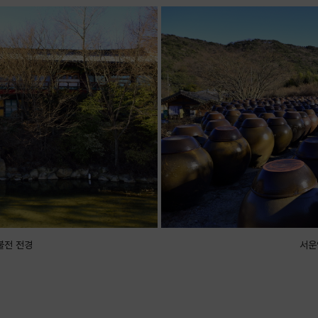
불전 전경
서운