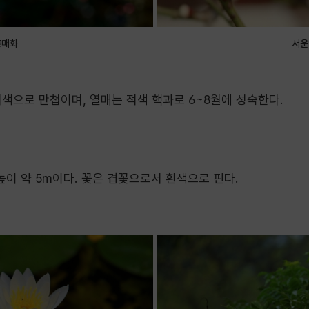
홍매화
서운
색으로 만첩이며, 열매는 적색 핵과로 6~8월에 성숙한다.
이 약 5m이다. 꽃은 겹꽃으로서 흰색으로 핀다.