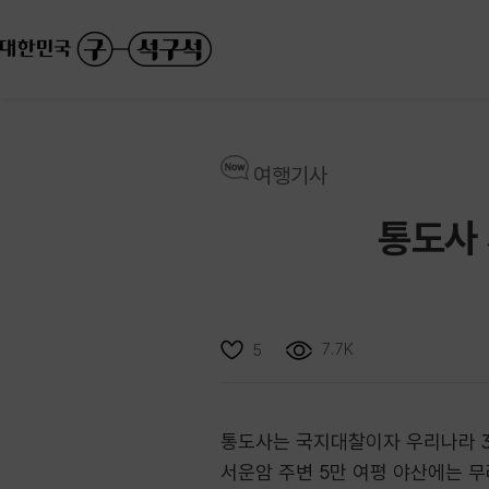
여행기사
통도사 
7.7K
5
통도사는 국지대찰이자 우리나라 3
서운암 주변 5만 여평 야산에는 무