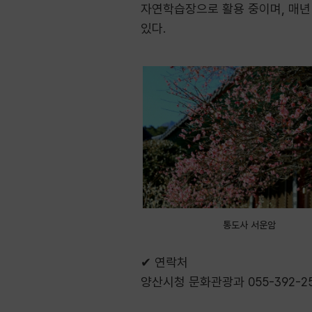
자연학습장으로 활용 중이며, 매년 
있다.
통도사 서운암
✔
연락처
양산시청 문화관광과
055-392-2