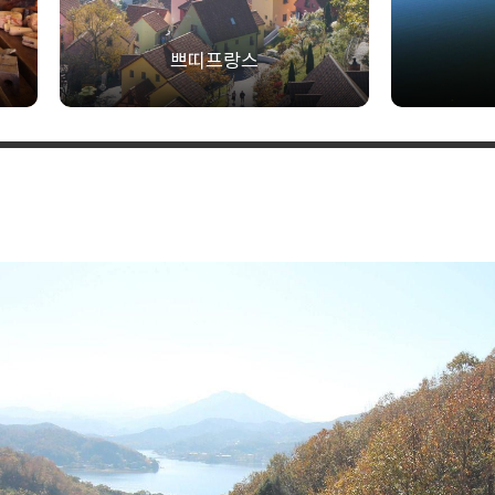
쁘띠프랑스