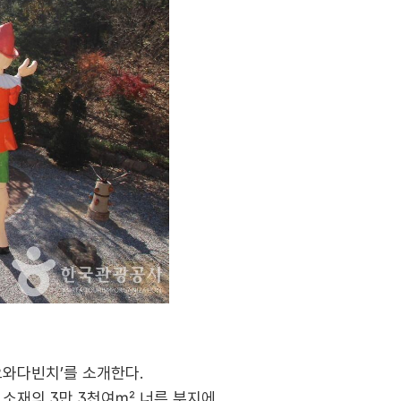
오와다빈치’를 소개한다.
 소재의 3만 3천여㎡ 너른 부지에