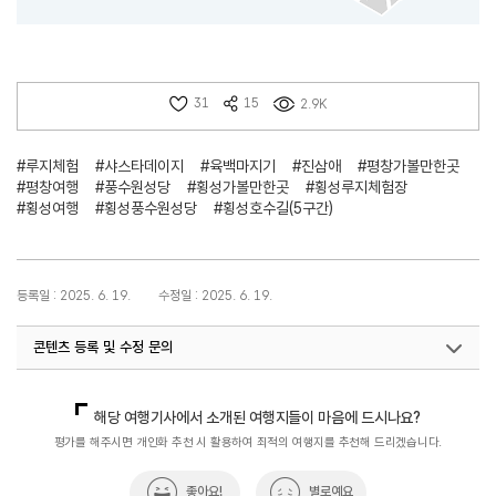
31
15
2.9K
#루지체험
#샤스타데이지
#육백마지기
#진삼애
#평창가볼만한곳
#평창여행
#풍수원성당
#횡성가볼만한곳
#횡성루지체험장
#횡성여행
#횡성풍수원성당
#횡성호수길(5구간)
등록일 : 2025. 6. 19.
수정일 : 2025. 6. 19.
콘텐츠 등록 및 수정 문의
국내디지털마케팅팀
033-371-2867
해당 여행기사에서 소개된 여행지들이 마음에 드시나요?
평가를 해주시면 개인화 추천 시 활용하여 최적의 여행지를 추천해 드리겠습니다.
좋아요!
별로예요