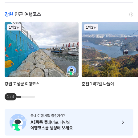
강원
인근 여행코스
1박2일
1박2일
강원 고성군 여행코스
춘천 1박2일 나들이
1
/
4
국내 여행 계획 중인가요?
AI콕콕 플래너로
나만의
여행코스를 생성해 보세요!