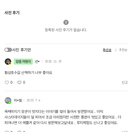
사진 후기
등록된 사진 후기가 없습니다.
사진 후기만
최신순
추천순
알뜰 여행자
선*
2025. 11. 29.
횡성호수길 산책하기 너무 좋아요
0
0
신고
이*림
2025. 7. 4.
육백마지기 장관이 멋지다는 이야기를 많이 들어서 방문했어요 . 아직
샤스타데이지들이 덜 피어서 조금 아쉬웠지만 시원한 풍경이 멋있고 좋았어요 . 더
피어나면 더 예쁠거 같아 다시 방문해보고싶네요 . 루지체험도 신나고 좋았어요.