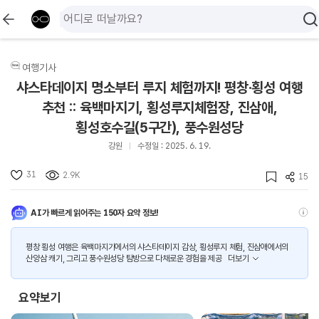
여행기사
샤스타데이지 명소부터 루지 체험까지! 평창·횡성 여행
추천 :: 육백마지기, 횡성루지체험장, 진삼애,
횡성호수길(5구간), 풍수원성당
강원
수정일 : 2025. 6. 19.
31
2.9K
15
AI가 빠르게 읽어주는 150자 요약 정보!
평창 횡성 여행은 육백마지기에서의 샤스타데이지 감상, 횡성루지 체험, 진삼애에서의
산양삼 캐기, 그리고 풍수원성당 탐방으로 다채로운 경험을 제공
더보기
요약보기