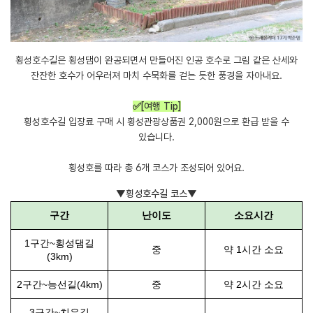
횡성호수길은 횡성댐이 완공되면서 만들어진 인공 호수로 그림 같은 산세와
잔잔한 호수가 어우러져 마치 수묵화를 걷는 듯한 풍경을 자아내요.
✅[여행 Tip]
횡성호수길 입장료 구매 시 횡성관광상품권 2,000원으로 환급 받을 수
있습니다.
횡성호를 따라 총 6개 코스가 조성되어 있어요.
​▼횡성호수길 코스▼
구간
난이도
소요시간
1구간~횡성댐길
중
약 1시간 소요
(3km)
2구간~능선길(4km)
중
약 2시간 소요
3구간~치유길