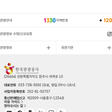
관광안내
지역번호
관광정보 수정/신규요청
관광정보
유관기관
(26464) 강원특별자치도 원주시 세계로 10
대표전화
033-738-3000 (유료, 평일 09시~18시)
사업자등록번호
202-81-50707
통신판매업신고
제2009-서울중구-1234호
이용 가이드
찾아오시는 길