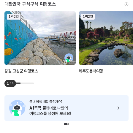
대한민국 구석구석 여행코스
1박2일
1박2일
강원 고성군 여행코스
제주도동백여행
1
/
4
국내 여행 계획 중인가요?
AI콕콕 플래너로
나만의
여행코스를 생성해 보세요!