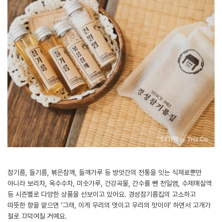
참기름, 들기름, 볶은참깨, 들깨가루 등 방앗간의 전통을 잇는 식재료뿐만
아니라 보리차, 옥수수차, 미숫가루, 건강곡물, 간수를 뺀 천일염, 수제매실액
등 시즌별로 다양한 상품을 선보이고 있어요. 경성참기름집의 고소하고
따뜻한 향을 맡으면 ‘그래, 이게 우리의 멋이고 우리의 맛이야’ 하면서 고개가
절로 끄덕여질 거예요.