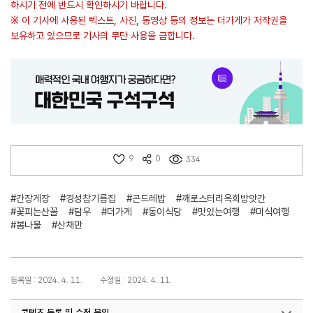
하시기 전에 반드시 확인하시기 바랍니다.
※ 이 기사에 사용된 텍스트, 사진, 동영상 등의 정보는 더가게가 저작권을
보유하고 있으므로 기사의 무단 사용을 금합니다.
9
0
334
#간장게장
#경성참기름집
#곤드레밥
#깨로스터리옥희방앗간
#꽃피는산꼴
#담우
#더가게
#동이식당
#맛있는여행
#미식여행
#봄나물
#산채만
등록일 : 2024. 4. 11.
수정일 : 2024. 4. 11.
콘텐츠 등록 및 수정 문의