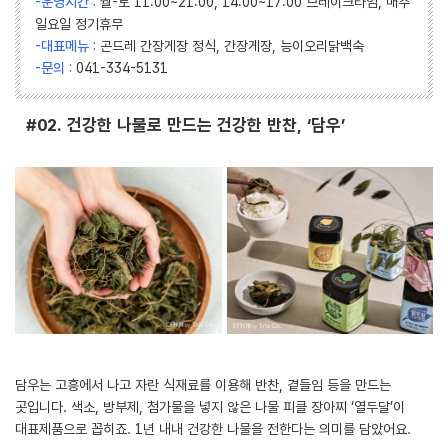
-운영시간 :
월-토 11:00~21:00, 14:00~17:00 브레이크타임, 매주
일요일 정기휴무
-대표메뉴 :
곤드레 간장게장 정식, 간장게장, 능이오리닭백숙
-문의 :
041-334-5131
#02. 건강한 나물로 만드는 건강한 반찬, ‘담우’
담우는 고흥에서 나고 자란 식재료를 이용해 반찬, 곁들임 등을 만드는
곳입니다. 색소, 방부제, 첨가물을 넣지 않은 나물 피클 장아찌 ‘열두달’이
대표제품으로 꼽히죠. 1년 내내 건강한 나물을 전한다는 의미를 담았어요.