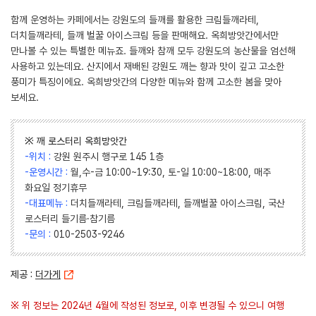
함께 운영하는 카페에서는 강원도의 들깨를 활용한 크림들깨라테,
더치들깨라테, 들깨 벌꿀 아이스크림 등을 판매해요. 옥희방앗간에서만
만나볼 수 있는 특별한 메뉴죠. 들깨와 참깨 모두 강원도의 농산물을 엄선해
사용하고 있는데요. 산지에서 재배된 강원도 깨는 향과 맛이 깊고 고소한
풍미가 특징이에요. 옥희방앗간의 다양한 메뉴와 함께 고소한 봄을 맞아
보세요.
※ 깨 로스터리 옥희방앗간
-위치 :
강원 원주시 행구로 145 1층
-운영시간 :
월,수-금 10:00~19:30, 토-일 10:00~18:00, 매주
화요일 정기휴무
-대표메뉴 :
더치들깨라테, 크림들깨라테, 들깨벌꿀 아이스크림, 국산
로스터리 들기름·참기름
-문의 :
010-2503-9246
제공 :
더가게
※ 위 정보는 2024년 4월에 작성된 정보로, 이후 변경될 수 있으니 여행