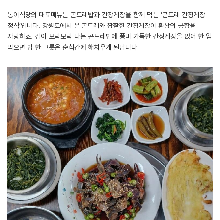
동이식당의 대표메뉴는 곤드레밥과 간장게장을 함께 먹는 ‘곤드레 간장게장
정식’입니다. 강원도에서 온 곤드레와 짭짤한 간장게장이 환상의 궁합을
자랑하죠. 김이 모락모락 나는 곤드레밥에 풍미 가득한 간장게장을 얹어 한 입
먹으면 밥 한 그릇은 순식간에 해치우게 된답니다.