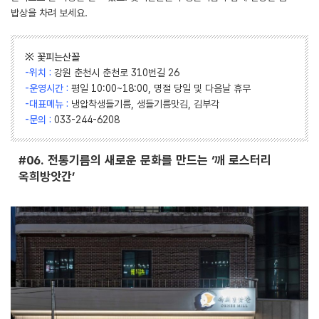
밥상을 차려 보세요.
※ 꽃피는산꼴
-위치 :
강원 춘천시 춘천로 310번길 26
-운영시간 :
평일 10:00~18:00, 명절 당일 및 다음날 휴무
-대표메뉴 :
냉압착생들기름, 생들기름맛김, 김부각
-문의 :
033-244-6208
#06. 전통기름의 새로운 문화를 만드는 ‘깨 로스터리
옥희방앗간’