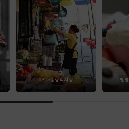
1913송정역시장
빵빵