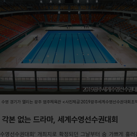
 수영 경기가 열리는 광주 염주체육관 <사진제공:2019광주세계수영선수권대회조
낼 각본 없는 드라마, 세계수영선수권대회
 세계수영선수권대회’ 개최지로 확정되던 그날부터 숨 가쁘게 흘러