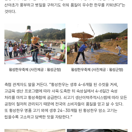
산야초가 풍부하고 볏짚을 구하기도 쉬워 품질이 우수한 한우를 키워낸다”는
것이다.
횡성한우축제 (사진제공 : 횡성군청)
횡성한우축제 (사진제공 : 횡성군청)
축협 관계자도 말을 거든다. “횡성한우는 생후 4~6개월 된 수컷을 거세,
고급육 생산 프로그램에 따라 사육․도축한 뒤 숙성실에서 4~6일간 숙성
처리를 마치고 횡성축협에 공급한다. 쇠고기 생산이력추적시스템에 따라 모든
공정이 철저히 관리되기 때문에 전국의 소비자들이 품질을 믿고 살 수 있다.
또 횡성한우 명품 고기 외에 생후 24∼30개월 된 횡성한우 암소 고기는
씹을수록 고소하고 담백한 맛을 자랑한다.”