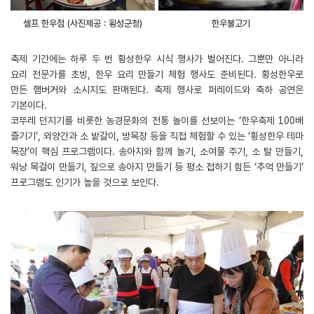
셀프 한우점 (사진제공 : 횡성군청)
한우불고기
축제 기간에는 하루 두 번 횡성한우 시식 행사가 벌어진다. 그뿐만 아니라
요리 전문가를 초빙, 한우 요리 만들기 체험 행사도 준비된다. 횡성한우로
만든 햄버거와 소시지도 판매된다. 축제 행사로 퍼레이드와 축하 공연은
기본이다.
코뚜레 던지기를 비롯한 농경문화의 전통 놀이를 선보이는 ‘한우축제 100배
즐기기’, 외양간과 소 밭갈이, 방목장 등을 직접 체험할 수 있는 ‘횡성한우 테마
목장’이 핵심 프로그램이다. 송아지와 함께 놀기, 소여물 주기, 소 탈 만들기,
워낭 목걸이 만들기, 짚으로 송아지 만들기 등 평소 접하기 힘든 ‘추억 만들기’
프로그램도 인기가 높을 것으로 보인다.