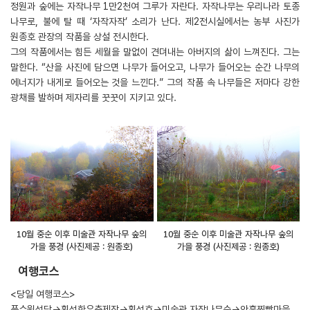
정원과 숲에는 자작나무 1만2천여 그루가 자란다. 자작나무는 우리나라 토종
나무로, 불에 탈 때 ‘자작자작’ 소리가 난다. 제2전시실에서는 농부 사진가
원종호 관장의 작품을 상설 전시한다.
그의 작품에서는 힘든 세월을 말없이 견뎌내는 아버지의 삶이 느껴진다. 그는
말한다. “산을 사진에 담으면 나무가 들어오고, 나무가 들어오는 순간 나무의
에너지가 내게로 들어오는 것을 느낀다.” 그의 작품 속 나무들은 저마다 강한
광채를 발하며 제자리를 꿋꿋이 지키고 있다.
10월 중순 이후 미술관 자작나무 숲의
10월 중순 이후 미술관 자작나무 숲의
가을 풍경 (사진제공 : 원종호)
가을 풍경 (사진제공 : 원종호)
여행코스
<당일 여행코스>
풍수원성당→횡성한우축제장→횡성호→미술관 자작나무숲→안흥찐빵마을