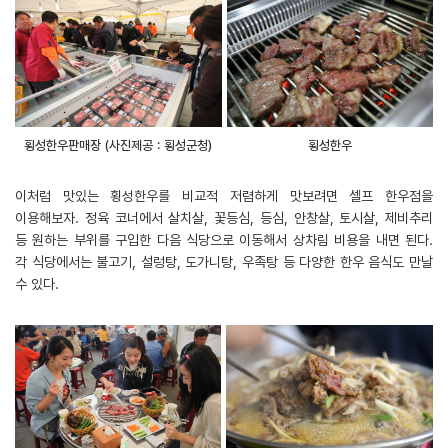
횡성한우판매장 (사진제공 : 횡성군청)
횡성한우
이처럼 맛있는 횡성한우를 비교적 저렴하게 맛보려면 셀프 한우점을
이용해보자. 정육 코너에서 살치살, 꽃등심, 등심, 안창살, 토시살, 제비추리
등 원하는 부위를 구입한 다음 식당으로 이동해서 상차림 비용을 내면 된다.
각 식당에서는 불고기, 설렁탕, 도가니탕, 우족탕 등 다양한 한우 음식도 만날
수 있다.