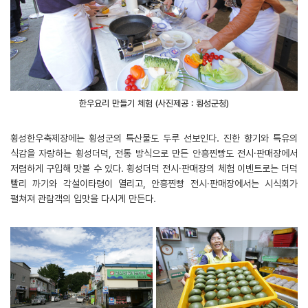
한우요리 만들기 체험 (사진제공 : 횡성군청)
횡성한우축제장에는 횡성군의 특산물도 두루 선보인다. 진한 향기와 특유의
식감을 자랑하는 횡성더덕, 전통 방식으로 만든 안흥찐빵도 전시․판매장에서
저렴하게 구입해 맛볼 수 있다. 횡성더덕 전시․판매장의 체험 이벤트로는 더덕
빨리 까기와 각설이타령이 열리고, 안흥찐빵 전시․판매장에서는 시식회가
펼쳐져 관람객의 입맛을 다시게 만든다.