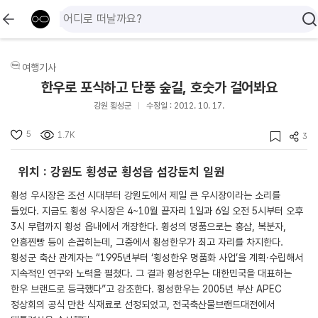
여행기사
한우로 포식하고 단풍 숲길, 호숫가 걸어봐요
강원 횡성군
수정일 : 2012. 10. 17.
5
1.7K
3
위치 : 강원도 횡성군 횡성읍 섬강둔치 일원
횡성 우시장은 조선 시대부터 강원도에서 제일 큰 우시장이라는 소리를
들었다. 지금도 횡성 우시장은 4~10월 끝자리 1일과 6일 오전 5시부터 오후
3시 무렵까지 횡성 읍내에서 개장한다. 횡성의 명품으로는 홍삼, 복분자,
안흥찐빵 등이 손꼽히는데, 그중에서 횡성한우가 최고 자리를 차지한다.
횡성군 축산 관계자는 “1995년부터 ‘횡성한우 명품화 사업’을 계획․수립해서
지속적인 연구와 노력을 펼쳤다. 그 결과 횡성한우는 대한민국을 대표하는
한우 브랜드로 등극했다”고 강조한다. 횡성한우는 2005년 부산 APEC
정상회의 공식 만찬 식재료로 선정되었고, 전국축산물브랜드대전에서