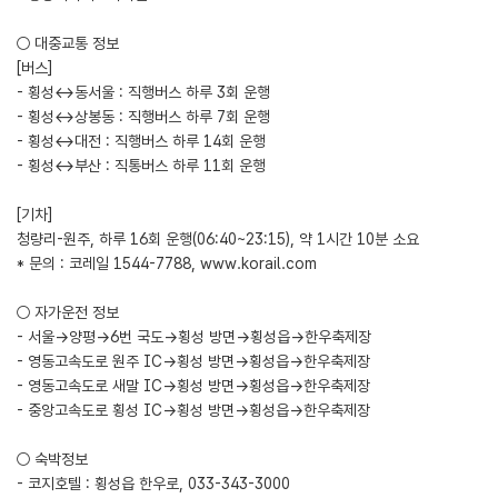
○ 대중교통 정보
[버스]
- 횡성↔동서울 : 직행버스 하루 3회 운행
- 횡성↔상봉동 : 직행버스 하루 7회 운행
- 횡성↔대전 : 직행버스 하루 14회 운행
- 횡성↔부산 : 직통버스 하루 11회 운행
[기차]
청량리-원주, 하루 16회 운행(06:40~23:15), 약 1시간 10분 소요
* 문의 : 코레일 1544-7788,
www.korail.com
○ 자가운전 정보
- 서울→양평→6번 국도→횡성 방면→횡성읍→한우축제장
- 영동고속도로 원주 IC→횡성 방면→횡성읍→한우축제장
- 영동고속도로 새말 IC→횡성 방면→횡성읍→한우축제장
- 중앙고속도로 횡성 IC→횡성 방면→횡성읍→한우축제장
○ 숙박정보
- 코지호텔 : 횡성읍 한우로, 033-343-3000