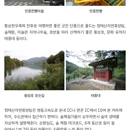
안흥찐빵마을
안흥찐빵
횡성한우축제 전후로 여행하면 좋은 곳은 단풍으로 물드는 청태산자연휴양림,
숲체원, 미술관 자작나무숲, 호반을 따라 산책하기 좋은 횡성호, 문화 유적지
태종대 등이다.
횡성호 호숫길
태종대
청태산자연휴양림은 영동고속도로 둔내 IC나 면온 IC에서 10여 분 거리에
위치, 수도권에서 접근하기 편하다. 숲해설가들이 상주하면서 숲의 생태를
자상하게 설명해준다. 순환임도, 숲 체험 데크로드, 6개 등산로 등이 잘
닦여서 1박 2일 동안 머물러도 지루함을 느낄 틈이 없다.