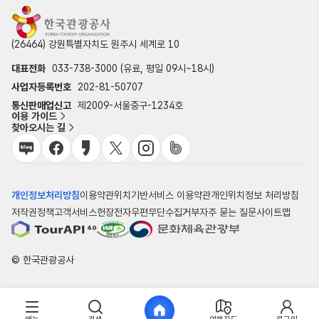
(26464) 강원특별자치도 원주시 세계로 10
대표전화
033-738-3000 (유료, 평일 09시~18시)
사업자등록번호
202-81-50707
통신판매업신고
제2009-서울중구-1234호
이용 가이드
찾아오시는 길
개인정보처리방침
이용약관
위치기반서비스 이용약관
개인위치정보 처리방침
저작권정책
고객서비스헌장
전자우편무단수집거부
자주 묻는 질문
사이트맵
© 한국관광공사