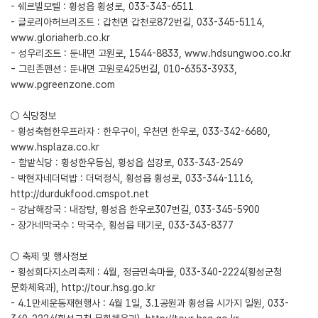
- 쉐르빌모텔 : 횡성읍 횡성로, 033-343-6511
- 글로리아허브리조트 : 갑천면 갑천로872번길, 033-345-5114,
www.gloriaherb.co.kr
- 성우리조트 : 둔내면 고원로, 1544-8833,
www.hdsungwoo.co.kr
- 그린존펜션 : 둔내면 고원로425번길, 010-6353-3933,
www.pgreenzone.com
○ 식당정보
- 횡성축협한우프라자 : 한우구이, 우천면 한우로, 033-342-6680,
www.hsplaza.co.kr
- 함밭식당 : 횡성한우등심, 횡성읍 섬강로, 033-343-2549
- 박현자네더덕밥 : 더덕정식, 횡성읍 횡성로, 033-344-1116,
http://durdukfood.cmspot.net
- 강남해장국 : 내장탕, 횡성읍 한우로307번길, 033-345-5900
- 장가네막국수 : 막국수, 횡성읍 태기로, 033-343-8377
○ 축제 및 행사정보
- 횡성회다지소리축제 : 4월, 정금민속마을, 033-340-2224(횡성군청
문화체육과),
http://tour.hsg.go.kr
- 4.1만세운동재현행사 : 4월 1일, 3.1공원과 횡성읍 시가지 일원, 033-