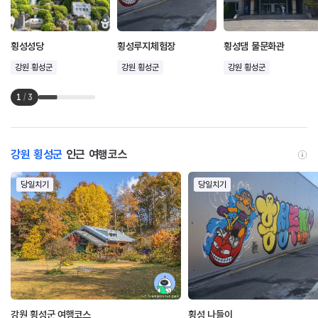
횡성성당
횡성루지체험장
횡성댐 물문화관
강원 횡성군
강원 횡성군
강원 횡성군
1
/
3
강원 횡성군
인근 여행코스
당일치기
당일치기
강원 횡성군 여행코스
횡성 나들이