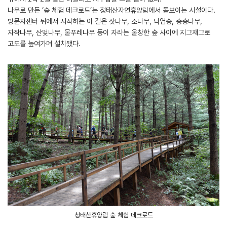
나무로 만든 ‘숲 체험 데크로드’는 청태산자연휴양림에서 돋보이는 시설이다.
방문자센터 뒤에서 시작하는 이 길은 잣나무, 소나무, 낙엽송, 층층나무,
자작나무, 산벚나무, 물푸레나무 등이 자라는 울창한 숲 사이에 지그재그로
고도를 높여가며 설치됐다.
청태산휴양림 숲 체험 데크로드