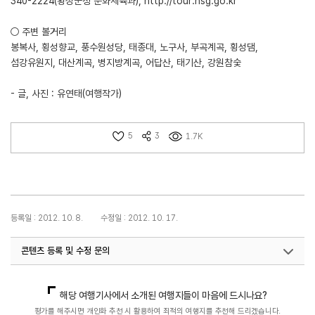
340-2224(횡성군청 문화체육과),
http://tour.hsg.go.kr
○ 주변 볼거리
봉복사, 횡성향교, 풍수원성당, 태종대, 노구사, 부곡계곡, 횡성댐,
섬강유원지, 대산계곡, 병지방계곡, 어답산, 태기산, 강원참숯
- 글, 사진 : 유연태(여행작가)
5
3
1.7K
등록일 : 2012. 10. 8.
수정일 : 2012. 10. 17.
콘텐츠 등록 및 수정 문의
국민관광마케팅팀(추천! 가볼만한곳)
033-738-3414
해당 여행기사에서 소개된 여행지들이 마음에 드시나요?
평가를 해주시면 개인화 추천 시 활용하여 최적의 여행지를 추천해 드리겠습니다.