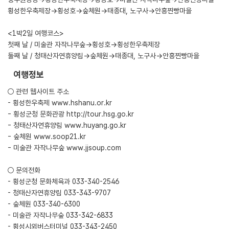
횡성한우축제장→횡성호→숲체원→태종대, 노구사→안흥찐빵마을
<1박2일 여행코스>
첫째 날 / 미술관 자작나무숲→횡성호→횡성한우축제장
둘째 날 / 청태산자연휴양림→숲체원→태종대, 노구사→안흥찐빵마을
여행정보
○ 관련 웹사이트 주소
- 횡성한우축제
www.hshanu.or.kr
- 횡성군청 문화관광
http://tour.hsg.go.kr
- 청태산자연휴양림
www.huyang.go.kr
- 숲체원
www.soop21.kr
- 미술관 자작나무숲
www.jjsoup.com
○ 문의전화
- 횡성군청 문화체육과 033-340-2546
- 청태산자연휴양림 033-343-9707
- 숲체원 033-340-6300
- 미술관 자작나무숲 033-342-6833
- 횡성시외버스터미널 033-343-2450