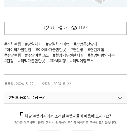
21
57
11.8K
#기차여행
#당일치기
#당일치기여행
#삼방동전망대
#아이와가볼만한
#아이와가볼만한곳
#연탄빵
#연탄체험
#주말여행
#주말여행코스
#철암역두선탄시설
#철암탄광역사촌
#탄광
#태백가볼만한곳
#태백여행
#태백여행코스
등록일 : 2024. 5. 22.
수정일 : 2024. 5. 22.
콘텐츠 등록 및 수정 문의
국내디지털마케팅팀
033-371-2867
해당 여행기사에서 소개된 여행지들이 마음에 드시나요?
평가를 해주시면 개인화 추천 시 활용하여 최적의 여행지를 추천해 드리겠습니다.