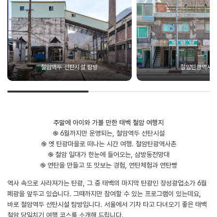
철암역두 선탄시설 탐방
철암탄광역사
주말에 아이와 가볼 만한 태백 철암 여행지
֎ 6월까지만 운영되는, 철암역두 선탄시설
֎ 옛 탄광마을로 떠나는 시간 여행. 철암탄광역사촌
֎ 철암 일대가 한눈에 들어오는, 삼방동전망대
֎ 연탄을 만들고 또 맛보는 경험, 연탄체험과 연탄빵
역사 속으로 사라져가는 탄광, 그 중 태백의 마지막 탄광인 장성광업소가 6월
폐광을 앞두고 있습니다. 그때까지만 참여할 수 있는 프로그램이 있는데요,
바로 철암역두 선탄시설 탐방입니다. 서울에서 기차 타고 다녀오기 좋은 태백
철암 당일치기 여행 코스를 소개해 드립니다.