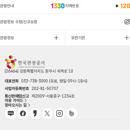
관광안내
지역번호
관광정보 수정/신규요청
관광정보
유관기관
(26464) 강원특별자치도 원주시 세계로 10
대표전화
033-738-3000 (유료, 평일 09시~18시)
사업자등록번호
202-81-50707
통신판매업신고
제2009-서울중구-1234호
이용 가이드
찾아오시는 길