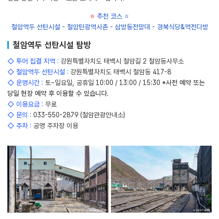
⭐
추천 코스
⭐
철암역두 선탄시설 - 철암탄광역사촌 - 삼방동전망대 - 경북식당&역전다방
철암역두 선탄시설 탐방
◇ 투어 집결 지역 :
강원특별자치도 태백시 철암길 2 철암동사무소
◇ 철암역두 선탄시설 :
강원특별자치도 태백시 철암동 417-8
◇ 운영시간 :
토~일요일, 공휴일 10:00 / 13:00 / 15:30
*사전 예약 또는
당일 현장 예약 후 이용할 수 있습니다.
◇ 이용요금 :
무료
◇ 문의 :
033-550-2879 (철암관광안내소)
◇ 주차 :
공영 주차장 이용