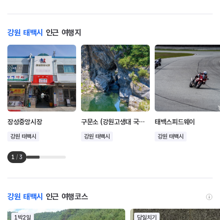
강원 태백시
인근 여행지
장성중앙시장
구문소 (강원고생대 국가지질공원)
태백스피드웨이
강원 태백시
강원 태백시
강원 태백시
1
/
3
강원 태백시
인근 여행코스
1박2일
당일치기