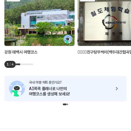
강원 태백시 여행코스
👩‍❤️‍💋‍👩친구랑뚜벅이(백두대간협곡
1
/
4
국내 여행 계획 중인가요?
AI콕콕 플래너로
나만의
여행코스를 생성해 보세요!