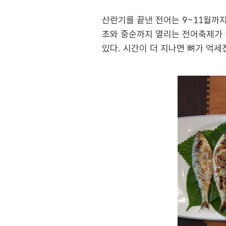
산란기를 끝낸 전어는 9~11월까지
초와 중순까지 열리는 전어축제가 
있다. 시간이 더 지나면 뼈가 억세