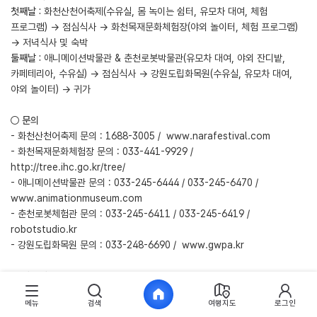
첫째날 :
화천산천어축제(수유실, 몸 녹이는 쉼터, 유모차 대여, 체험
프로그램) → 점심식사 → 화천목재문화체험장(야외 놀이터, 체험 프로그램)
→ 저녁식사 및 숙박
둘째날 :
애니메이션박물관 & 춘천로봇박물관(유모차 대여, 야외 잔디밭,
카페테리아, 수유실) → 점심식사 → 강원도립화목원(수유실, 유모차 대여,
야외 놀이터) → 귀가
○ 문의
- 화천산천어축제 문의 : 1688-3005 /
www.narafestival.com
- 화천목재문화체험장 문의 : 033-441-9929 /
http://tree.ihc.go.kr/tree/
- 애니메이션박물관 문의 : 033-245-6444 / 033-245-6470 /
www.animationmuseum.com
- 춘천로봇체험관 문의 : 033-245-6411 / 033-245-6419 /
robotstudio.kr
- 강원도립화목원 문의 : 033-248-6690 /
www.gwpa.kr
○ 관광지 정보
메뉴
검색
여행지도
로그인
- 화천산천어축제
: 몸 녹이는 쉼터, 유아쉼터, 수유실 완비. 유모차 대여.