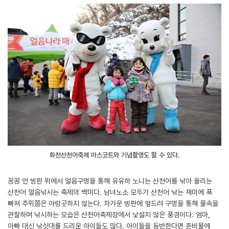
화천산천어축제 마스코트와 기념촬영도 할 수 있다.
꽁꽁 언 빙판 위에서 얼음구멍을 통해 유유히 노니는 산천어를 낚아 올리는
산천어 얼음낚시는 축제의 백미다. 남녀노소 모두가 산천어 낚는 재미에 푹
빠져 추위쯤은 아랑곳하지 않는다. 차가운 빙판에 엎드려 구멍을 통해 물속을
관찰하며 낚시하는 모습은 산천어축제장에서 낯설지 않은 풍경이다. 엄마,
아빠 대신 낚싯대를 드리운 아이들도 많다. 아이들을 동반한다면 준비물에