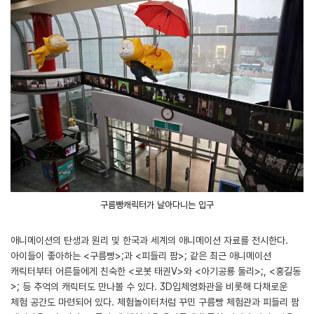
구름빵캐릭터가 날아다니는 입구
애니메이션의 탄생과 원리 및 한국과 세계의 애니메이션 자료를 전시한다.
아이들이 좋아하는 <구름빵>;과 <피들리 팜>; 같은 최근 애니메이션
캐릭터부터 어른들에게 친숙한 <로봇 태권V>와 <아기공룡 둘리>;, <홍길동
>; 등 추억의 캐릭터도 만나볼 수 있다. 3D입체영화관을 비롯해 다채로운
체험 공간도 마련되어 있다. 체험놀이터처럼 꾸민 구름빵 체험관과 피들리 팜