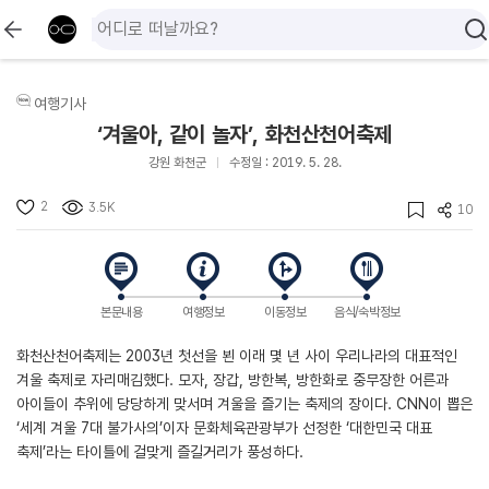
여행기사
‘겨울아, 같이 놀자’, 화천산천어축제
강원 화천군
수정일 : 2019. 5. 28.
2
3.5K
10
본문내용
여행정보
이동정보
음식/숙박정보
화천산천어축제는 2003년 첫선을 뵌 이래 몇 년 사이 우리나라의 대표적인
겨울 축제로 자리매김했다. 모자, 장갑, 방한복, 방한화로 중무장한 어른과
아이들이 추위에 당당하게 맞서며 겨울을 즐기는 축제의 장이다. CNN이 뽑은
‘세계 겨울 7대 불가사의’이자 문화체육관광부가 선정한 ‘대한민국 대표
축제’라는 타이틀에 걸맞게 즐길거리가 풍성하다.