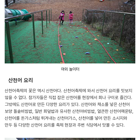
야외 놀이터
산천어 요리
산천어축제의 꽃은 역시 산천어다. 산천어축제에 와서 산천어 요리를 맛보지
않을 수 없다. 참가자들은 직접 잡은 산천어를 현장에서 회나 구이로 즐긴다.
그밖에도 산천어로 만든 다양한 요리가 있다. 산천어와 채소를 넣은 산천어
보양 돌솥비빔밥, 일반 회덮밥과 유사한 산천어비빔밥, 얼큰한 산천어매운탕,
산천어를 돈가스처럼 튀겨내는 산천어가스, 산천어를 넣어 만든 소시지와
만두 등 다양한 산천어 요리를 축제 현장과 주변 식당에서 맛볼 수 있다.