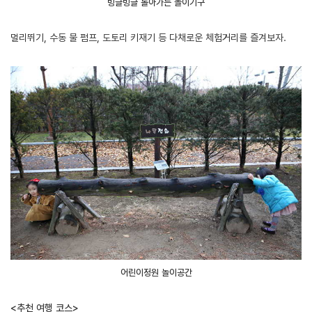
빙글빙글 돌아가는 놀이기구
멀리뛰기, 수동 물 펌프, 도토리 키재기 등 다채로운 체험거리를 즐겨보자.
어린이정원 놀이공간
<추천 여행 코스>