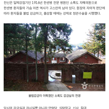
전신은 일제강점기인 1916년 한센병 전문 병원인 소록도 자혜의원으로
한센병 환자들의 가슴 아픈 역사가 고스란히 남아 있다. 원장의 자의적 판단에
따라 환자들을 불법 감금하고, 출감할 때에는 강제로 정관수술을 시행했다.
불법감금이 이뤄졌던 소록도 감금실의 전경
당시의 감금실과 검시실뿐 아니라 만령당, 식량창고, 신사, 등대,