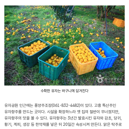
수확한 유자는 바구니에 담겨진다
유자공원 인근에는 풍양주조장(061-832-4482)이 있다. 고흥 특산주인
유자향주를 만드는 곳이다. 시설을 확장하느라 옛 집의 절반이 무너졌지만,
유자향주의 맛을 볼 수 있다. 유자향주는 3년간 발효시킨 유자와 감초, 당귀,
황기, 계피, 생강 등 한약재를 넣은 뒤 20일간 숙성시켜 만든다. 맑은 탁주로