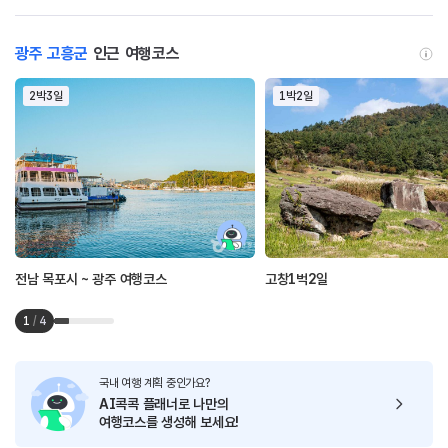
광주 고흥군
인근 여행코스
2박3일
1박2일
전남 목포시 ~ 광주 여행코스
고창1벅2일
1
/
4
국내 여행 계획 중인가요?
AI콕콕 플래너로
나만의
여행코스를 생성해 보세요!