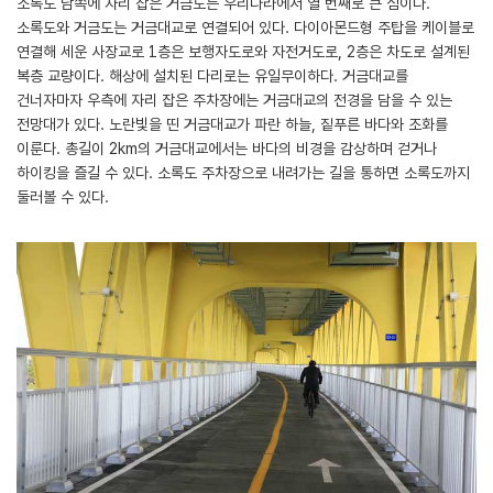
소록도 남쪽에 자리 잡은 거금도는 우리나라에서 열 번째로 큰 섬이다.
소록도와 거금도는 거금대교로 연결되어 있다. 다이아몬드형 주탑을 케이블로
연결해 세운 사장교로 1층은 보행자도로와 자전거도로, 2층은 차도로 설계된
복층 교량이다. 해상에 설치된 다리로는 유일무이하다. 거금대교를
건너자마자 우측에 자리 잡은 주차장에는 거금대교의 전경을 담을 수 있는
전망대가 있다. 노란빛을 띤 거금대교가 파란 하늘, 짙푸른 바다와 조화를
이룬다. 총길이 2km의 거금대교에서는 바다의 비경을 감상하며 걷거나
하이킹을 즐길 수 있다. 소록도 주차장으로 내려가는 길을 통하면 소록도까지
둘러볼 수 있다.