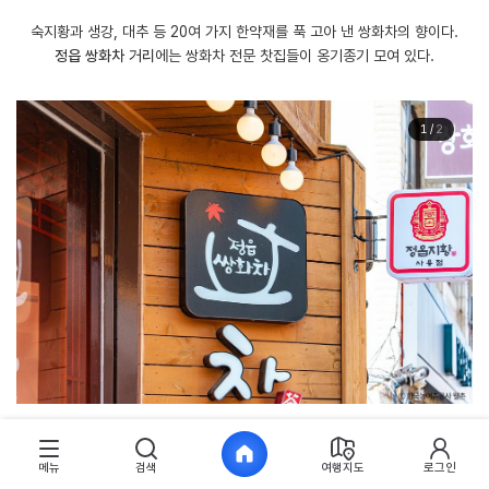
숙지황과 생강, 대추 등 20여 가지 한약재를 푹 고아 낸 쌍화차의 향이다.
정읍 쌍화차 거리
에는 쌍화차 전문 찻집들이 옹기종기 모여 있다.
1
/
2
30년을 훌쩍 넘긴 노포부터 세련된 감각을 갖춘 새로운 찻집까지, 열아홉
곳의 쌍화차 전문점이 자리한다.
메뉴
검색
여행지도
로그인
조선시대 왕에게 진상될 만큼 품질이 뛰어났던
정읍 지황
. 그만큼 이곳의