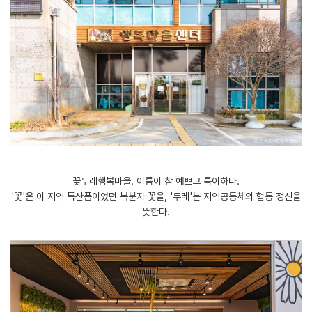
꽃두레행복마을. 이름이 참 예쁘고 특이하다.
'꽃'은 이 지역 특산품이었던 복분자 꽃을, '두레'는 지역공동체의 협동 정신을
뜻한다.