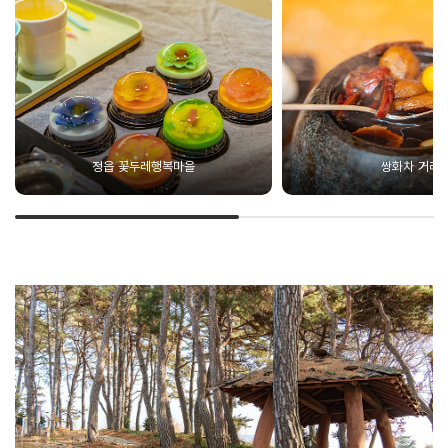
정읍 꽃두레행복마을
쌍화차 거리