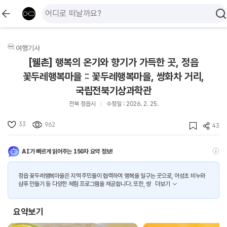
여행기사
[웰촌] 행복의 온기와 향기가 가득한 곳, 정읍
꽃두레행복마을 :: 꽃두레행복마을, 쌍화차 거리,
국립전북기상과학관
전북 정읍시
수정일 : 2026. 2. 25.
33
962
43
AI가 빠르게 읽어주는 150자 요약 정보!
정읍 꽃두레행복마을은 지역 주민들이 협력하여 행복을 일구는 곳으로, 어성초 비누와
샴푸 만들기 등 다양한 체험 프로그램을 제공합니다. 또한, 쌍
더보기
요약보기