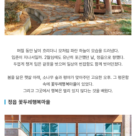
며칠 동안 날이 흐리더니 모처럼 파란 하늘이 모습을 드러냈다.
입춘이 지나서일까. 2월임에도 유난히 포근했던 날, 정읍으로 향했다.
두껍게 챙겨 입은 겉옷을 벗으며 일상의 번잡함도 함께 벗어던졌다.
봄을 닮은 햇살 아래, 소나무 숲과 평야가 맞아주던 고요한 오후. 그 평온함
속에
꽃두레행복마을
이 있었다.
그리고 그곳에서 행복은 멀리 있지 않다는 것을 배웠다.
정읍 꽃두레행복마을