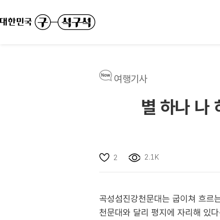
여행기사
별 하나 나
2.1K
2
곡성섬진강천문대는 굽이쳐 흐르는 
천문대와 달리 평지에 자리해 있다