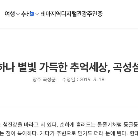
여행
추천
테마
지역
디지털
관광주민증
 하나 별빛 가득한 추억세상, 곡
광주 곡성군
수정일 : 2019. 3. 18.
섬진강을 바라고 서 있다. 순하게 흘러드는 물줄기처럼 둥글둥글
는 점이 특이하다. 게다가 주변으로 민가도 더러 눈에 띈다. 한