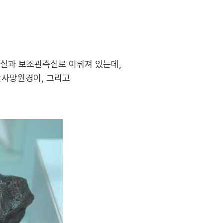
측실과 보조관측실로 이뤄져 있는데,
반사망원경이, 그리고