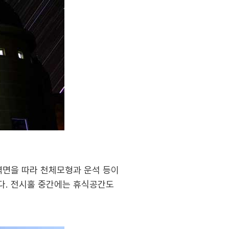
벽면을 따라 천체모형과 운석 등이
다. 전시홀 중간에는 휴식공간도