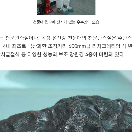
천문대 입구에 전시돼 있는 우주인의 모습
있는 천문관측실이다. 곡성 섬진강 천문대의 천문관측실은 주관
국내 최초로 국산화한 초점거리 600mm급 리치크레티앙 식 
사굴절식 등 다양한 성능의 보조 망원경 4종이 마련돼 있다.