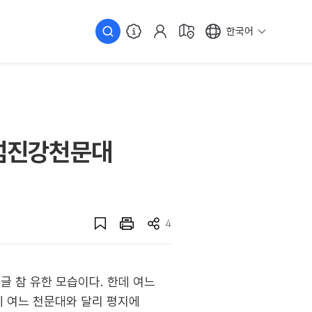
한국어
성섬진강천문대
4
 참 유한 모습이다. 한데 여느
데 여느 천문대와 달리 평지에