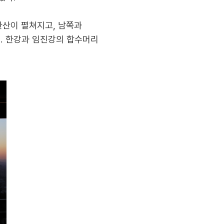
한산이 펼쳐지고, 남쪽과
. 한강과 임진강의 합수머리