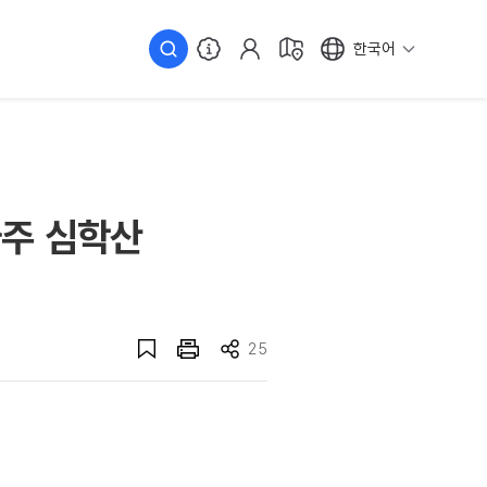
한국어
파주 심학산
25