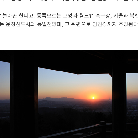
짝 놀라곤 한다고. 동쪽으로는 고양과 월드컵 축구장, 서울과 북
는 운정신도시와 통일전망대, 그 뒤편으로 임진강까지 조망된다