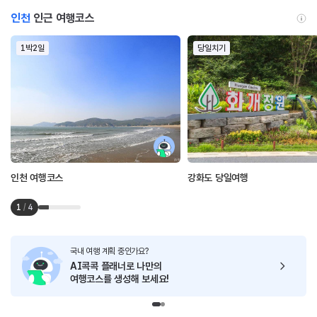
인천
인근 여행코스
1박2일
당일치기
인천 여행코스
강화도 당일여행
1
/
4
국내 여행 계획 중인가요?
AI콕콕 플래너로
나만의
여행코스를 생성해 보세요!