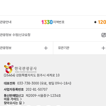
관광안내
지역번호
관광정보 수정/신규요청
관광정보
유관기관
(26464) 강원특별자치도 원주시 세계로 10
대표전화
033-738-3000 (유료, 평일 09시~18시)
사업자등록번호
202-81-50707
통신판매업신고
제2009-서울중구-1234호
이용 가이드
찾아오시는 길