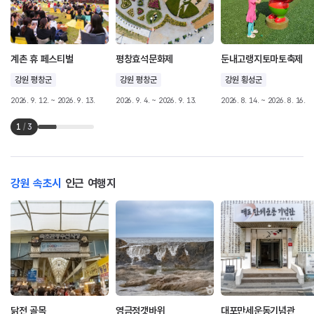
계촌 휴 페스티벌
평창효석문화제
둔내고랭지토마토축제
강원 평창군
강원 평창군
강원 횡성군
2026. 9. 12. ~ 2026. 9. 13.
2026. 9. 4. ~ 2026. 9. 13.
2026. 8. 14. ~ 2026. 8. 16.
1
/
3
강원 속초시
인근 여행지
닭전 골목
영금정갯바위
대포만세운동기념관