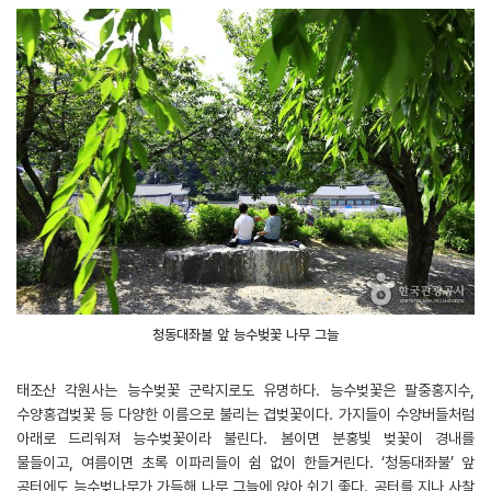
청동대좌불 앞 능수벚꽃 나무 그늘
태조산 각원사는 능수벚꽃 군락지로도 유명하다. 능수벚꽃은 팔중홍지수,
수양홍겹벚꽃 등 다양한 이름으로 불리는 겹벚꽃이다. 가지들이 수양버들처럼
아래로 드리워져 능수벚꽃이라 불린다. 봄이면 분홍빛 벚꽃이 경내를
물들이고, 여름이면 초록 이파리들이 쉼 없이 한들거린다. ‘청동대좌불’ 앞
공터에도 능수벚나무가 가득해 나무 그늘에 앉아 쉬기 좋다. 공터를 지나 사찰