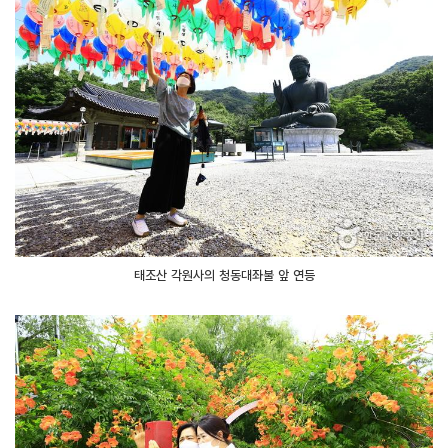
태조산 각원사의 청동대좌불 앞 연등