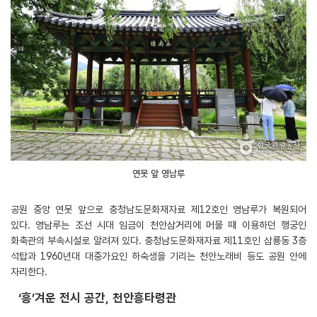
연못 앞 영남루
공원 중앙 연못 앞으로 충청남도문화재자료 제12호인 영남루가 복원되어
있다. 영남루는 조선 시대 임금이 천안삼거리에 머물 때 이용하던 행궁인
화축관의 부속시설로 알려져 있다. 충청남도문화재자료 제11호인 삼룡동 3층
석탑과 1960년대 대중가요인 하숙생을 기리는 천안노래비 등도 공원 안에
자리한다.
‘흥’겨운 전시 공간, 천안흥타령관