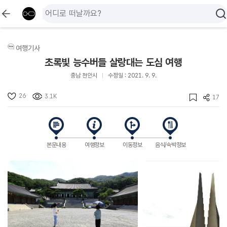
여행기사
초록빛 능수버들 살랑대는 도심 여행
충남 천안시
수정일 : 2021. 9. 9.
26
3.1K
17
본문내용
여행정보
이동정보
음식/숙박정보