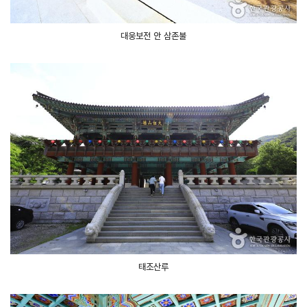
대웅보전 안 삼존불
태조산루