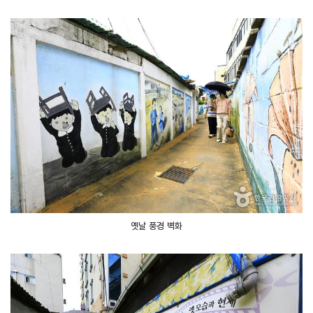
옛날 풍경 벽화