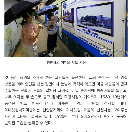
천안시의 어제와 오늘 사진
옛 농촌 풍경을 소재로 하는 그림들도 볼만하다. 그림 속에는 추석 명절
보름달 아래 송편을 빚는 장면이나 논밭에 곡식이 익으면 마을 사람들이 함께
수확하는 모습이 오늘의 일처럼 그려졌다. 열 손가락에 봉숭아물을 들이고,
나무 의자를 두 손으로 들고 벌서던 학창시절의 기억까지, 1960~70년대의
풍경은 어느 어르신에게나 비슷한 추억과 낭만을 선사할 테다.
미나릿길벽화마을에는 천안삼거리와 미나릿길 마을의 변천사를 보여주는
사진이 그려진 골목도 있다. 1920년대부터 2012년까지 천안시 곳곳의
변화된 모습을 살펴볼 수 있다.