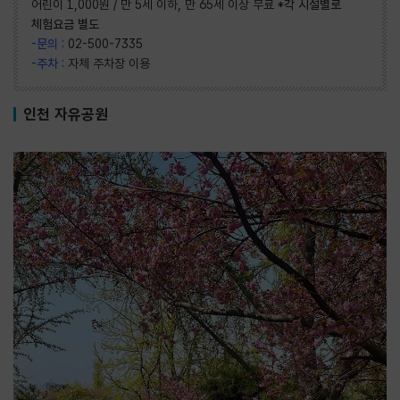
어린이 1,000원 / 만 5세 이하, 만 65세 이상 무료
*각 시설별로
체험요금 별도
-문의 :
02-500-7335
-주차 :
자체 주차장 이용
인천 자유공원