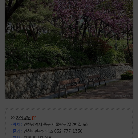
※
자유공원
-위치 :
인천광역시 중구 제물량로232번길 46
-문의 :
인천역관광안내소 032-777-1330