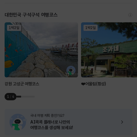
대한민국 구석구석 여행코스
1박2일
1박2일
강원 고성군 여행코스
❤️어울림(횡성)
1
/
4
국내 여행 계획 중인가요?
AI콕콕 플래너로
나만의
여행코스를 생성해 보세요!