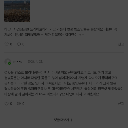
하남미사경정공원 드라이브하러 가끔 가는데 벚꽃 명소인줄은 몰랐어요 내년에 꼭
가봐야 겠네요 겹벚꽃필때 ~ 제가 갔을때는 갈대만이 ㅋㅋ
0
0
신고
m**o
2024. 4. 21.
겹벚꽃 명소로 보라매공원이 떠서 다녀왔어요 산책도하고 피크닉도 하기 좋고
겹벚꽃뿐만 아니라 다양한 꽃들도 많이 심어져있어서 가볍게 다녀오기 좋더라구요
공사중이라 막힌 곳도 있어서 아쉬웠지만 그래도 중앙분수대 지나 키가 크지 않은
겹벚꽃들이 조금 있더라구요 너무 예쁘더라구요 사진찍기 좋았어요 핑크빛 벚꽃잎들이
바람에 날려 떨어지는 게 너무 이쁘더라구요 내년에 다시 와야겠어요
0
0
신고
댓글 더보기