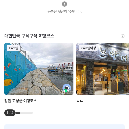
등록된 댓글이 없습니다.
대한민국 구석구석 여행코스
1박2일
2박3일이상
강원 고성군 여행코스
ㅁㄴ
1
/
4