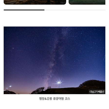
평창&강릉 휴양여행 코스