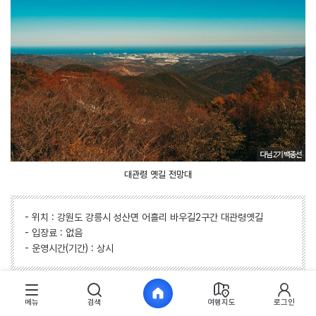
대관령 옛길 전망대
- 위치 : 강원도 강릉시 성산면 어흘리 바우길2구간 대관령옛길
- 입장료 : 없음
- 운영시간(기간) : 상시
강릉 솔향 수목원
메뉴
검색
여행지도
로그인
차를 이용하지 않고서는 찾아가기 힘든 탓에 아직은 잘 알려지지 않은 천연