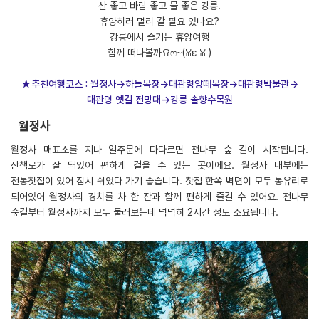
산 좋고 바람 좋고 물 좋은 강릉.
휴양하러 멀리 갈 필요 있나요?
강릉에서 즐기는 휴양여행
함께 떠나볼까요ෆ~(ꈍε ꈍ )
★추천여행코스 : 월정사→하늘목장→대관령양떼목장→대관령박물관→
대관령 옛길 전망대→강릉 솔향수목원
월정사
월정사 매표소를 지나 일주문에 다다르면 전나무 숲 길이 시작됩니다.
산책로가 잘 돼있어 편하게 걸을 수 있는 곳이에요. 월정사 내부에는
전통찻집이 있어 잠시 쉬었다 가기 좋습니다. 찻집 한쪽 벽면이 모두 통유리로
되어있어 월정사의 경치를 차 한 잔과 함께 편하게 즐길 수 있어요. 전나무
숲길부터 월정사까지 모두 둘러보는데 넉넉히 2시간 정도 소요됩니다.