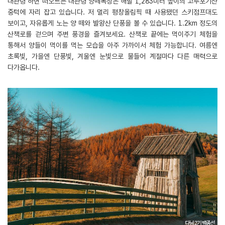
대관령 하면 떠오르는 대관령 양떼목장은 해발 1,283미터 높이의 고루포기산
중턱에 자리 잡고 있습니다. 저 멀리 평창올림픽 때 사용됐던 스키점프대도
보이고, 자유롭게 노는 양 떼와 발왕산 단풍을 볼 수 있습니다. 1.2km 정도의
산책로를 걷으며 주변 풍경을 즐겨보세요. 산책로 끝에는 먹이주기 체험을
통해서 양들이 먹이를 먹는 모습을 아주 가까이서 체험 가능합니다. 여름엔
초록빛, 가을엔 단풍빛, 겨울엔 눈빛으로 물들어 계절마다 다른 매력으로
다가옵니다.