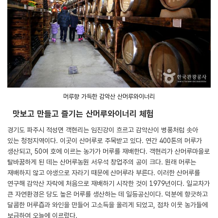
머루향 가득한 감악산 산머루와이너리
맛보고 만들고 즐기는 산머루와이너리 체험
경기도 파주시 적성면 객현리는 임진강이 흐르고 감악산이 병풍처럼 솟아
있는 청정지역이다. 이곳이 산머루로 주목받고 있다. 연간 400톤의 머루가
생산되고, 50여 호에 이르는 농가가 머루를 재배한다. 객현리가 산머루마을로
탈바꿈하게 된 데는 산머루농원 서우석 창업주의 공이 크다. 원래 머루는
재배하지 않고 야생으로 자라기 때문에 산머루라 부른다. 이러한 산머루를
연구해 감악산 자락에 처음으로 재배하기 시작한 것이 1979년이다. 일교차가
큰 자연환경은 당도 높은 머루를 생산하는 데 일등공신이다. 덕분에 향긋하고
달콤한 머루즙과 와인을 만들어 고소득을 올리게 되었고, 점차 이웃 농가들에
보급하여 오늘에 이르렀다.