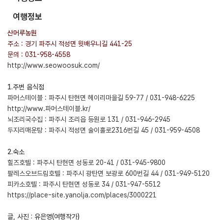
여행정보
산머루농원
주소 : 경기 파주시 적성면 윗배우니길 441-25
문의 : 031-958-4558
http://www.seowoosuk.com/
1.주변 음식점
파머스테이블 : 파주시 탄현면 헤이리마을길 59-77 / 031-948-6225
http://www.파머스테이블.kr/
뇌조리국수집 : 파주시 조리읍 등원로 131 / 031-946-2945
두지리매운탕 : 파주시 적성면 술이홀로2316번길 45 / 031-959-4508
2.숙소
힐즈호텔 : 파주시 탄현면 성동로 20-41 / 031-945-9800
팔레스오브드림호텔 : 파주시 광탄면 보광로 600번길 44 / 031-949-5120
피카소호텔 : 파주시 탄현면 성동로 34 / 031-947-5512
https://place-site.yanolja.com/places/3000221
글, 사진 : 유은영(여행작가)