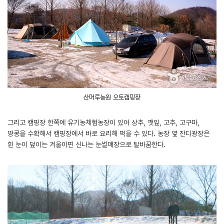
산머루농원 오토캠핑장
그리고 캠핑장 한쪽에 유기농체험농장이 있어 상추, 깻잎, 고추, 고구마,
땅콩을 수확해서 캠핑장에서 바로 요리해 먹을 수 있다. 농장 옆 잔디광장은
흰 눈이 덮이는 겨울이면 신나는 눈썰매장으로 탈바꿈한다.