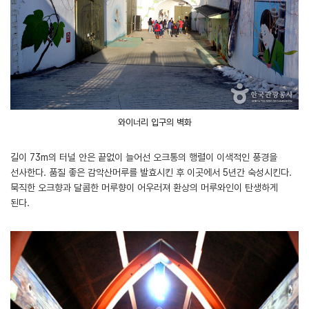
와이너리 입구의 벽화
길이 73m의 터널 안은 끝없이 늘어선 오크통의 행렬이 이색적인 풍경을
선사한다. 품질 좋은 감악산머루를 발효시킨 후 이곳에서 5년간 숙성시킨다.
묵직한 오크향과 달콤한 머루향이 어우러져 환상의 머루와인이 탄생하게
된다.