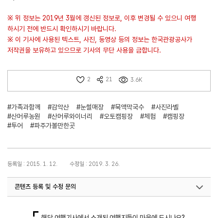
※ 위 정보는 2019년 3월에 갱신된 정보로, 이후 변경될 수 있으니 여행
하시기 전에 반드시 확인하시기 바랍니다.
※ 이 기사에 사용된 텍스트, 사진, 동영상 등의 정보는 한국관광공사가
저작권을 보유하고 있으므로 기사의 무단 사용을 금합니다.
2
21
3.6K
#가족과함께
#감악산
#눈썰매장
#묵액막국수
#사진라벨
#산머루농원
#산머루와이너리
#오토캠핑장
#체험
#캠핑장
#투어
#파주가볼만한곳
등록일 : 2015. 1. 12.
수정일 : 2019. 3. 26.
콘텐츠 등록 및 수정 문의
국내디지털마케팅팀
033-371-2867
해당 여행기사에서 소개된 여행지들이 마음에 드시나요?