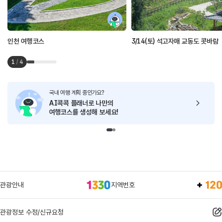
인천 여행코스
3/14(토) 석고자매 교동도 콧바람
1
/
4
국내 여행 계획 중인가요?
AI콕콕 플래너로
나만의
여행코스를 생성해 보세요!
관광안내
지역번호
관광정보 수정/신규요청