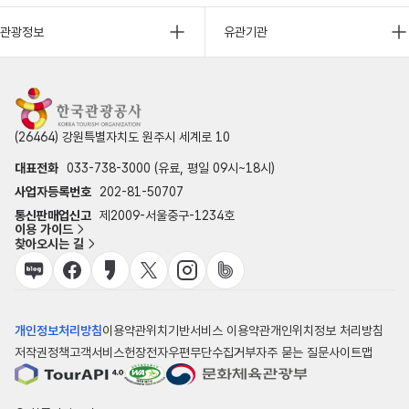
관광정보
유관기관
(26464) 강원특별자치도 원주시 세계로 10
대표전화
033-738-3000 (유료, 평일 09시~18시)
사업자등록번호
202-81-50707
통신판매업신고
제2009-서울중구-1234호
이용 가이드
찾아오시는 길
개인정보처리방침
이용약관
위치기반서비스 이용약관
개인위치정보 처리방침
저작권정책
고객서비스헌장
전자우편무단수집거부
자주 묻는 질문
사이트맵