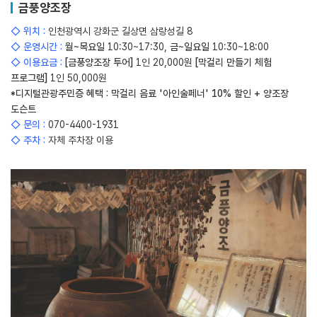
금풍양조장
◇ 위치 :
인천광역시 강화군 길상면 삼랑성길 8
◇ 운영시간 :
월~목요일
10:30~17:30,
금~일요일
10:30~18:00
◇ 이용요금 :
[금풍양조장 투어]
1인 20,000원
[막걸리 만들기 체험
프로그램]
1인 50,000원
*디지털관광주민증 혜택 : 막걸리 음료 '아인술페너' 10% 할인 + 양조장
도슨트
◇ 문의 :
070-4400-1931
◇ 주차 :
자체 주차장 이용