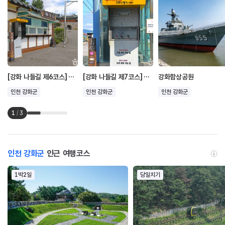
[강화 나들길 제6코스] 화남생가 가는 길
[강화 나들길 제7코스] 낙조보러 가는 길
강화함상공원
인천 강화군
인천 강화군
인천 강화군
1
/
3
인천 강화군
인근 여행코스
1박2일
당일치기