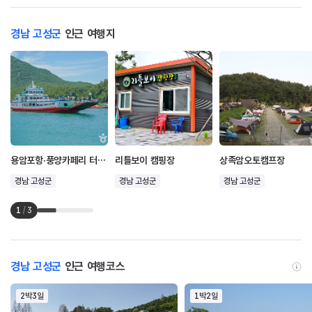
경남 고성군
인근 여행지
용암포항·풍양카페리 터미널
리틀보이 캠핑장
상족암오토캠프장
경남 고성군
경남 고성군
경남 고성군
1
/
3
경남 고성군
인근 여행코스
2박3일
1박2일