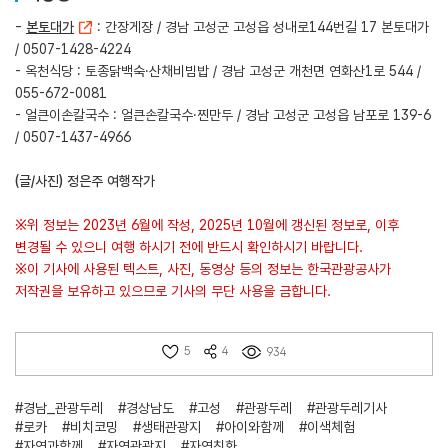
-
본토대가
: 간장게장 / 경남 고성군 고성읍 성내로144번길 17 본토대가
/ 0507-1428-4224
- 옥천식당 : 토종닭백숙·산채비빔밥 / 경남 고성군 개천면 연화산1로 544 /
055-672-0081
- 얼큰이손칼국수 : 얼큰손칼국수·찐만두 / 경남 고성군 고성읍 남포로 139-6
/ 0507-1437-4966
(글/사진) 정은주 여행작가
※위 정보는 2023년 6월에 작성, 2025년 10월에 갱신된 정보로, 이후
변경될 수 있으니 여행 하시기 전에 반드시 확인하시기 바랍니다.
※이 기사에 사용된 텍스트, 사진, 동영상 등의 정보는 한국관광공사가
저작권을 보유하고 있으므로 기사의 무단 사용을 금합니다.
5
4
934
#경남_관광두레
#경상남도
#고성
#관광두레
#관광두레기사
#로카
#비치코밍
#생태관광지
#아이와함께
#이색체험
#자연과함께
#자연관광지
#자연친화