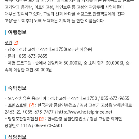
숲퍼마켓에는 로카와 버금상점 외에도 지역의 가치를 담은 공예품들을 만드는
고가담과 옹기랑, 아트인고성, 레인보우 등 고성의 관광두레 사업체들이
대부분 참여하고 있다. 고성의 산과 바다를 배경으로 관광객들에게 ‘진짜
고성’을 보여주기 위해 노력하는 기억해 둘 만한 이름들이다.
여행정보
로카
- 장소 : 경남 고성군 상정대로 1750(오두산 치유숲)
- 문의 : 055-673-9655
- 체험 프로그램 : 숲에서 멘탈케어 50,000원, 숲 소리 향기 30,000원, 숲
속의 이상한 재판 30,000원
숙박정보
- 오두산치유숲 옴스테이 : 경남 고성군 상정대로 1750 / 055-673-9655
-
프린스호텔
: 한국관광 품질인증업소 / 경남 고성군 고성읍 남해안대로
2463-21 / 055-673-7477 /
http://www.hotelprince.net
-
당항포관광지펜션
: 한국관광 품질인증업소 / 경남 고성군 회화면
당항만로 1116 / 055-670-4501
식당정보