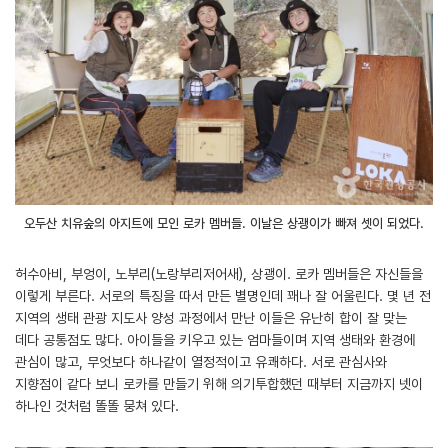
오두산 치유숲의 아지트에 모인 로카 멤버들. 이날은 상괭이가 빠져 셋이 되었다.
허수아비, 부엉이, 노부리(노랑부리저어새), 상괭이. 로카 멤버들은 자신들을
이렇게 부른다. 서로의 특징을 따서 만든 별명인데 꽤나 잘 어울린다. 몇 년 전
지역의 생태 관광 지도사 양성 과정에서 만난 이들은 유난히 합이 잘 맞는
데다 공통점도 많다. 아이들을 키우고 있는 엄마들이며 지역 생태와 환경에
관심이 많고, 무엇보다 하나같이 열정적이고 유쾌하다. 서로 관심사와
지향점이 같다 보니 로카를 만들기 위해 의기투합했던 때부터 지금까지 넷이
하나인 것처럼 똘똘 뭉쳐 있다.