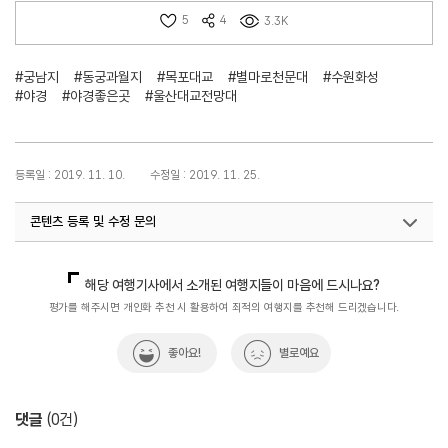
5
4
3.3K
#궁남지
#동궁과월지
#목포대교
#별마로천문대
#수원화성
#야경
#야경좋은곳
#울산대교전망대
등록일 : 2019. 11. 10.
수정일 : 2019. 11. 25.
콘텐츠 등록 및 수정 문의
지역콘텐츠팀(테마여행10선)
033-738-3638
해당 여행기사에서 소개된 여행지들이 마음에 드시나요?
평가를 해주시면 개인화 추천 시 활용하여 최적의 여행지를 추천해 드리겠습니다.
좋아요!
별로예요
댓글
(
0
건)