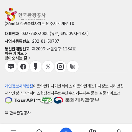
(26464) 강원특별자치도 원주시 세계로 10
대표전화
033-738-3000 (유료, 평일 09시~18시)
사업자등록번호
202-81-50707
통신판매업신고
제2009-서울중구-1234호
이용 가이드
찾아오시는 길
개인정보처리방침
이용약관
위치기반서비스 이용약관
개인위치정보 처리방침
저작권정책
고객서비스헌장
전자우편무단수집거부
자주 묻는 질문
사이트맵
© 한국관광공사