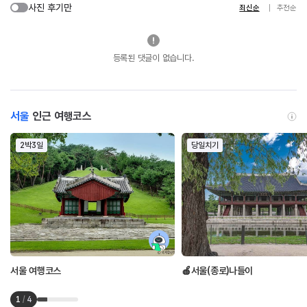
사진 후기만
최신순
추천순
등록된 댓글이 없습니다.
서울
인근 여행코스
2박3일
당일치기
서울 여행코스
🍎서울(종로)나들이
1
/
4