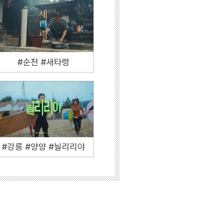
#순천 #새타령
#강릉 #양양 #늴리리야