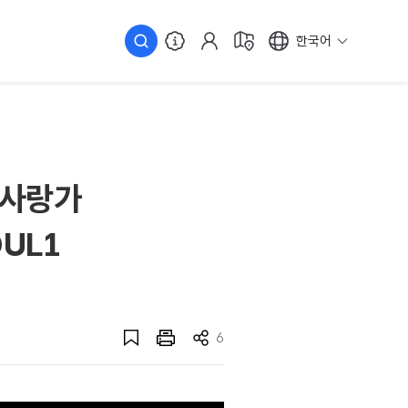
한국어
#사랑가
OUL1
6