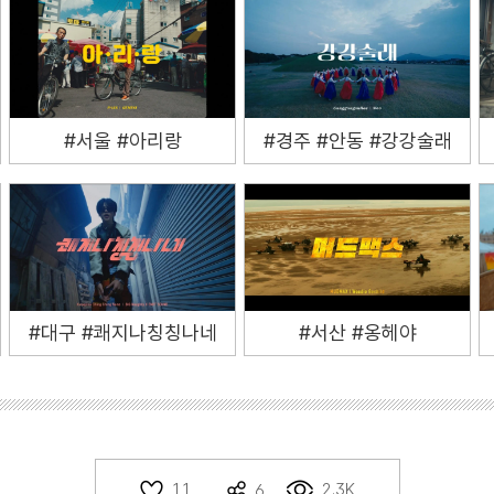
#서울 #아리랑
#경주 #안동 #강강술래
#대구 #쾌지나칭칭나네
#서산 #옹헤야
2.3K
11
6