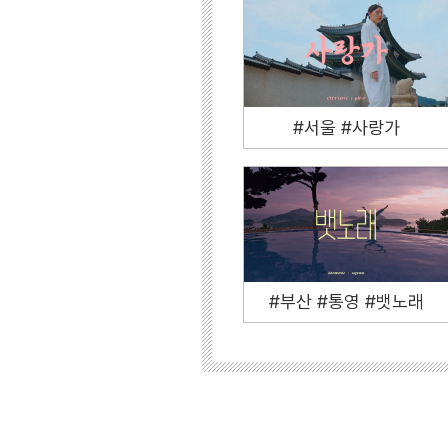
#서울 #사랑가
#부산 #통영 #뱃노래