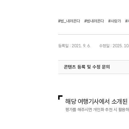
#범_내려온다
#범내려온다
#사랑가
#
등록일 : 2021. 9. 6.
수정일 : 2025. 10.
콘텐츠 등록 및 수정 문의
국내디지털마케팅팀
033-371-2
해당 여행기사에서 소개된
평가를 해주시면 개인화 추천 시 활용