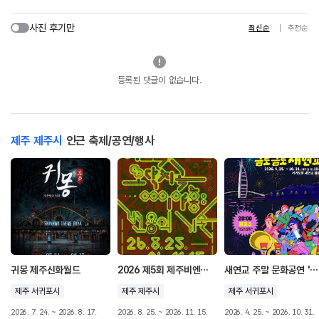
사진 후기만
최신순
추천순
등록된 댓글이 없습니다.
제주 제주시
인근 축제/공연/행사
귀몽 제주신화월드
2026 제5회 제주비엔날레 허끄곡 모닥치곡 이야홍 : 변용의 기술
새연교 주말 문화공연 '금토금토 새연쇼'
제주 서귀포시
제주 제주시
제주 서귀포시
2026. 7. 24. ~ 2026. 8. 17.
2026. 8. 25. ~ 2026. 11. 15.
2026. 4. 25. ~ 2026. 10. 31.