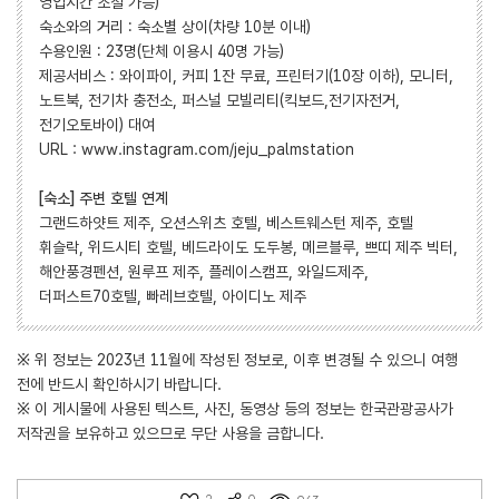
영업시간 조절 가능)
숙소와의 거리 : 숙소별 상이(차량 10분 이내)
수용인원 : 23명(단체 이용시 40명 가능)
제공서비스 : 와이파이, 커피 1잔 무료, 프린터기(10장 이하), 모니터,
노트북, 전기차 충전소, 퍼스널 모빌리티(킥보드,전기자전거,
전기오토바이) 대여
URL : www.instagram.com/jeju_palmstation
[숙소] 주변 호텔 연계
그랜드하얏트 제주, 오션스위츠 호텔, 베스트웨스턴 제주, 호텔
휘슬락, 위드시티 호텔, 베드라이도 도두봉, 메르블루, 쁘띠 제주 빅터,
해안풍경펜션, 원루프 제주, 플레이스캠프, 와일드제주,
더퍼스트70호텔, 빠레브호텔, 아이디노 제주
※ 위 정보는 2023년 11월에 작성된 정보로, 이후 변경될 수 있으니 여행
전에 반드시 확인하시기 바랍니다.
※ 이 게시물에 사용된 텍스트, 사진, 동영상 등의 정보는 한국관광공사가
저작권을 보유하고 있으므로 무단 사용을 금합니다.