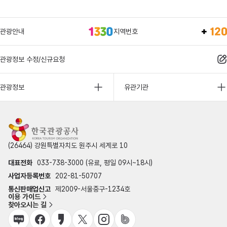
관광안내
지역번호
관광정보 수정/신규요청
관광정보
유관기관
(26464) 강원특별자치도 원주시 세계로 10
대표전화
033-738-3000 (유료, 평일 09시~18시)
사업자등록번호
202-81-50707
통신판매업신고
제2009-서울중구-1234호
이용 가이드
찾아오시는 길