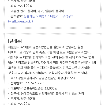
- 주차장: 있음(15대)
- 좌석규모: 120석
- 메뉴판 언어: 한국어, 영어, 일본어, 중국어
- 관련정보:
등불가든 > 여행지 : 대한민국 구석구석
(visitkorea.or.kr)
[달래촌]
하월천리 주민들이 영농조합법인을 설립하여 운영하는 힐링
테마파크로 식당과 단체 숙소, 각종 체험 프로그램을 갖추고 있다.
식당에서는 다양한 한약재와 버섯, 산채 등을 한 상에 차려주는 ‘명품
밥상’ 시리즈를 선보인다. 자연에서 직접 채취한 다채로운 산채가 나와
고유의 맛과 향을 즐기는 재미가 쏠쏠하다. 핀란드 사우나 시설을
갖추고 있어 식사하지 않더라도 건식 사우나 체험을 할 수 있다.
- 주소: 강원특별자치도 양양군 현남면 화상천로 634
- 전화번호: 033-673-2201
- 대표메뉴: 명품송이돌솥밥 33,000원
- 접근성: 동해고속도로 남양양톨게이트에서 약 7.9km 거리
- 주차장: 있음(20대)
- 좌석규모: 72석