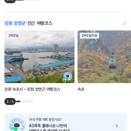
강원 양양군
인근 여행코스
2박3일
2박3일이상
강원 속초시 ~ 강원 양양군 여행코스
속초
1
/
4
국내 여행 계획 중인가요?
AI콕콕 플래너로
나만의