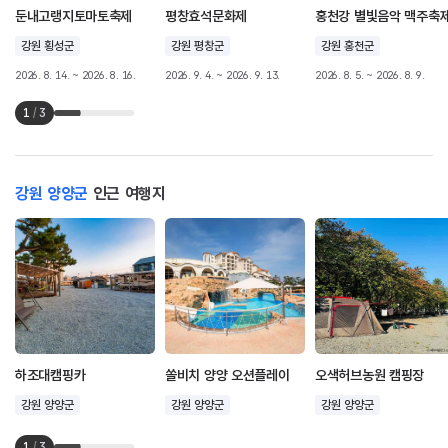
둔내고랭지토마토축제
평창효석문화제
홍천강 별빛음악 맥주축
강원 횡성군
강원 평창군
강원 홍천군
2026. 8. 14. ~ 2026. 8. 16.
2026. 9. 4. ~ 2026. 9. 13.
2026. 8. 5. ~ 2026. 8. 9.
1
/
3
강원 양양군
인근 여행지
하조대캠핑카
쏠비치 양양 오션플레이
오색허브농원 캠핑장
강원 양양군
강원 양양군
강원 양양군
1
/
3