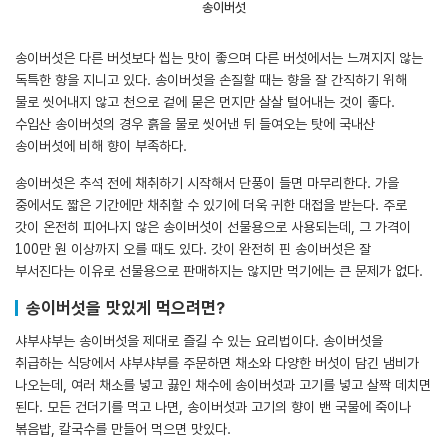
송이버섯
송이버섯은 다른 버섯보다 씹는 맛이 좋으며 다른 버섯에서는 느껴지지 않는
독특한 향을 지니고 있다. 송이버섯을 손질할 때는 향을 잘 간직하기 위해
물로 씻어내지 않고 천으로 겉에 묻은 먼지만 살살 털어내는 것이 좋다.
수입산 송이버섯의 경우 흙을 물로 씻어낸 뒤 들여오는 탓에 국내산
송이버섯에 비해 향이 부족하다.
송이버섯은 추석 전에 채취하기 시작해서 단풍이 들면 마무리한다. 가을
중에서도 짧은 기간에만 채취할 수 있기에 더욱 귀한 대접을 받는다. 주로
갓이 온전히 피어나지 않은 송이버섯이 선물용으로 사용되는데, 그 가격이
100만 원 이상까지 오를 때도 있다. 갓이 완전히 핀 송이버섯은 잘
부서진다는 이유로 선물용으로 판매하지는 않지만 먹기에는 큰 문제가 없다.
송이버섯을 맛있게 먹으려면?
샤부샤부는 송이버섯을 제대로 즐길 수 있는 요리법이다. 송이버섯을
취급하는 식당에서 샤부샤부를 주문하면 채소와 다양한 버섯이 담긴 냄비가
나오는데, 여러 채소를 넣고 끓인 채수에 송이버섯과 고기를 넣고 살짝 데치면
된다. 모든 건더기를 먹고 나면, 송이버섯과 고기의 향이 밴 국물에 죽이나
볶음밥, 칼국수를 만들어 먹으면 맛있다.