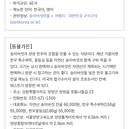
- 좌석규모: 45석
- 메뉴판 언어: 한국어, 영어
- 관련정보:
송이버섯마을 > 여행지 : 대한민국 구석구석
(visitkorea.or.kr)
[등불가든]
송이버섯과 양양 한우의 조합을 맛볼 수 있는 식당이다. 매년 가을이면
한우 특수부위, 꽃등심 등을 자연산 송이버섯과 함께 구워 먹을 수
있다. 고기는 상시 판매하나 송이버섯은 자연산이 채취되는 시기에만
판매하니 방문 시 참고하는 것이 좋다. 송이버섯을 넣은 한우 불고기와
전골 메뉴도 인기다. 미국의 팝가수이자 음악 프로듀서인 칸예
웨스트가 방문한 바 있다.
- 주소: 강원특별자치도 양양군 양양읍 포월나들길 23
- 전화번호: 033-671-1500
- 대표메뉴: 자연산 송이버섯 전골 60,000원, 한우 특수부위(150g)
55,000원, 한우꽃등심(180g) 55,000원
- 접근성: 서울양양고속도로 양양톨게이트에서 약 6.5km 거리 /
양양종합여객터미널에서 약 2.5km 거리