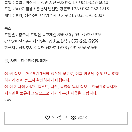
들밥 : 들밥 / 이천시 마장면 지산로22번길 17 / 031-637-6040
도원 : 뚝배기짬뽕 / 춘천시 남산면 강촌로 128 / 033-262-1319
채담 : 보쌈, 생선조림 / 남양주시 마치로 31 / 031-591-5007
숙소
트윈빌 : 광주시 도척면 독고개길 355-30 / 031-762-2975
강촌w펜션 : 춘천시 남산면 강촌로 143 / 033-261-3939
한울채 : 남양주시 수동면 남가로 1673 / 031-566-6665
글, 사진 : 김수진(여행작가)
※ 위 정보는 2019년 1월에 갱신된 정보로, 이후 변경될 수 있으니 여행
하시기 전에 반드시 확인하시기 바랍니다.
※ 이 기사에 사용된 텍스트, 사진, 동영상 등의 정보는 한국관광공사가
저작권을 보유하고 있으므로 기사의 무단 사용을 금합니다.
dev
6
18
30.4K