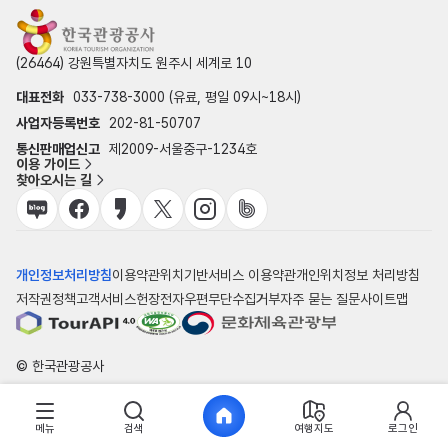
(26464) 강원특별자치도 원주시 세계로 10
대표전화
033-738-3000 (유료, 평일 09시~18시)
사업자등록번호
202-81-50707
통신판매업신고
제2009-서울중구-1234호
이용 가이드
찾아오시는 길
개인정보처리방침
이용약관
위치기반서비스 이용약관
개인위치정보 처리방침
저작권정책
고객서비스헌장
전자우편무단수집거부
자주 묻는 질문
사이트맵
© 한국관광공사
메뉴
검색
여행지도
로그인