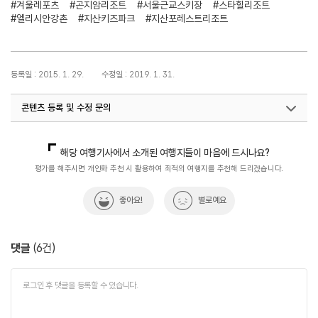
#겨울레포츠
#곤지암리조트
#서울근교스키장
#스타힐리조트
#엘리시안강촌
#지산키즈파크
#지산포레스트리조트
등록일 : 2015. 1. 29.
수정일 : 2019. 1. 31.
콘텐츠 등록 및 수정 문의
국내디지털마케팅팀
033-371-2867
해당 여행기사에서 소개된 여행지들이 마음에 드시나요?
평가를 해주시면 개인화 추천 시 활용하여 최적의 여행지를 추천해 드리겠습니다.
좋아요!
별로예요
댓글
(
6
건)