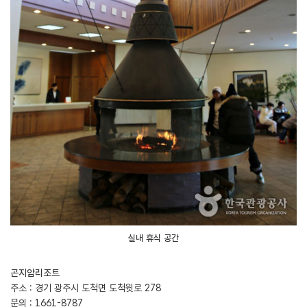
실내 휴식 공간
곤지암리조트
주소 : 경기 광주시 도척면 도척윗로 278
문의 : 1661-8787