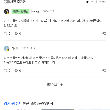
사진 후기만
최신순
추천순
대구석 첫만남
j***a
2024. 2. 1.
이번 겨울에 아이들과 스키캠프갔었는데 정말 괜찮더라고요~ 최미자 소머리국밥도
맛있었어요
0
0
신고
이*혜
2023. 11. 4.
강촌 서울에서 가까워서 너무 좋아요 셔틀같은거 타면 더 편하고 당일치기도
가능하더라고요 올해도 강촌 갈 계획입니다
0
0
신고
댓글 더보기
경기 광주시
인근 축제/공연/행사