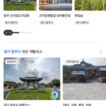
광주 곤지암도자공원
곤지암렌탈샵 장비좋은집
화담숲
경기 광주시
경기 광주시
경기 광주시
1
/
3
경기 광주시
인근 여행코스
당일치기
2박3일이상
경기 광주시 여행코스
24년_가을_평창_엄마