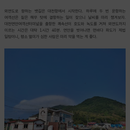
외연도로 향하는 뱃길은 대천항에서 시작한다. 하루에 두 번 운항하는
여객선은 짙은 해무 탓에 결항하는 일이 잦으니 날씨를 미리 챙겨보자.
대천연안여객선터미널을 출항한 쾌속선이 호도와 녹도를 거쳐 외연도까지
이르는 시간은 대략 1시간 40분. 연안을 벗어나면 먼바다 파도가 제법
일렁이니, 평소 멀미가 심한 사람은 미리 약을 먹는 게 좋다.