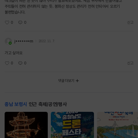
데크길이 파손 된 곳이 많아 수리가 필요해보였어요. 세금 투자해서 만들어놓고
주민들이 전혀 관리하지 않는 듯. 봉화산 정상도 관리가 전혀 안되어서 오르기
불편했습니다.
0
0
신고
j*******m
2022. 11. 7.
가고 싶어요
0
0
신고
댓글 더보기
충남 보령시
인근 축제/공연/행사