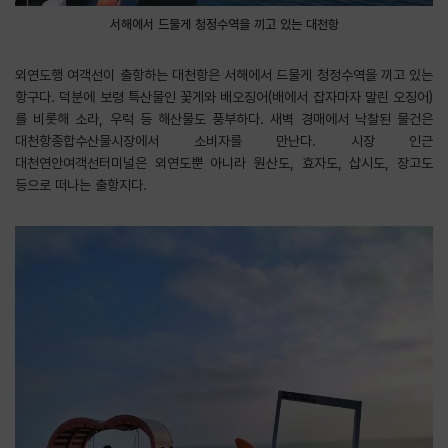
서해에서 드물게 청정수역을 끼고 있는 대천항
외연도행 여객선이 출항하는 대천항은 서해에서 드물게 청정수역을 끼고 있는
항구다. 덕분에 보령 특산물인 꽃게와 배오징어(배에서 잡자마자 말린 오징어)
를 비롯해 소라, 우럭 등 해산물도 풍부하다. 새벽 경매에서 낙찰된 물건은
대천항종합수산물시장에서 소비자를 만난다. 시장 인근
대천연안여객선터미널은 외연도뿐 아니라 원산도, 효자도, 삽시도, 장고도
등으로 떠나는 출항지다.