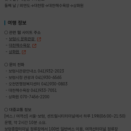
둘째 날 / 외연도→대천항→대천해수욕장→상화원
여행 정보
○ 관련 웹 사이트 주소
-
보령시 문화관광
-
대천해수욕장
-
상화원
○ 문의 전화
- 보령시관광안내소 041)932-2023
- 보령시청 관광과 041)930-6565
- 오천면행정복지센터 041)930-0803
- 대천해수욕장 041)933-7051
- 상화원 070-7456-2200
○ 대중교통 정보
[버스 / 여객선] 서울-보령, 센트럴시티터미널에서 하루 19회(06:00~21:50)
운행, 약 2시간 10분 소요.
보령종합터미널 정류장에서 100번 일반버스 이용, 여객선터미널 정류장