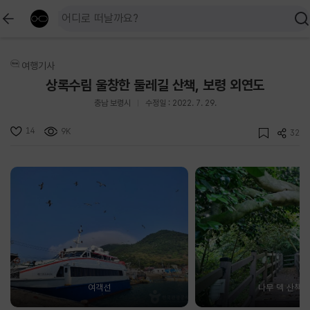
여행기사
상록수림 울창한 둘레길 산책, 보령 외연도
충남 보령시
수정일 : 2022. 7. 29.
14
9K
32
여객선
나무 덱 산책로