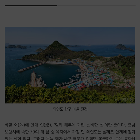
외연도 항구 마을 전경
바깥 외(外)에 안개 연(煙). ‘멀리 해무에 가린 신비한 섬’이란 뜻이다. 충남
보령시에 속한 70여 개 섬 중 육지에서 가장 먼 외연도는 실제로 안개에 잠겨
있는 날이 많다. 그러다 문득 해가 나고 해무가 걷히면 봉긋하게 솟은 봉화산