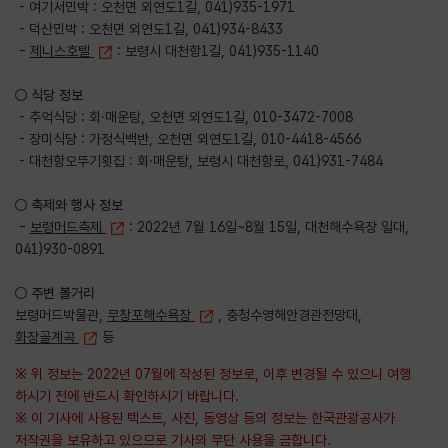
- 여기서민박 : 오천면 외연도1길, 041)935-1971
- 덕산민박 : 오천면 외연도1길, 041)934-8433
-
제니스호텔
: 보령시 대천항1길, 041)935-1140
○ 식당 정보
- 추억식당 : 회·매운탕, 오천면 외연도1길, 010-3472-7008
- 장미식당 : 가정식백반, 오천면 외연도1길, 010-4418-4566
- 대천항오뚜기횟집 : 회·매운탕, 보령시 대천항로, 041)931-7484
○ 축제와 행사 정보
-
보령머드축제
: 2022년 7월 16일~8월 15일, 대천해수욕장 일대,
041)930-0891
○ 주변 볼거리
보령머드박물관,
무창포해수욕장
, 충청수영해안경관전망대,
화장골계곡
등
※ 위 정보는 2022년 07월에 작성된 정보로, 이후 변경될 수 있으니 여행
하시기 전에 반드시 확인하시기 바랍니다.
※ 이 기사에 사용된 텍스트, 사진, 동영상 등의 정보는 한국관광공사가
저작권을 보유하고 있으므로 기사의 무단 사용을 금합니다.