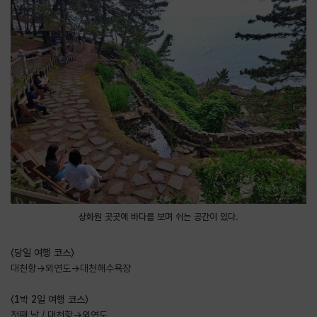
상화원 곳곳에 바다를 보며 쉬는 공간이 있다.
〈당일 여행 코스〉
대천항→외연도→대천해수욕장
〈1박 2일 여행 코스〉
첫째 날 / 대천항→외연도