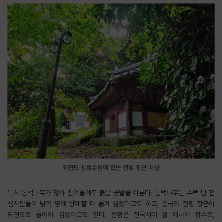
외연도 상록수림에 있는 전횡 장군 사당
특히 동백나무가 많아 한겨울에도 붉은 꽃밭을 이룬다. 동백나무는 수백 년 전
섬사람들이 남쪽 땅에 왕래할 때 옮겨 심었다고도 하고, 중국의 전횡 장군이
외연도로 들어와 심었다고도 한다. 전횡은 전국시대 말 제나라 장수로,