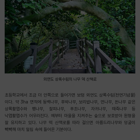
외연도 상록수림의 나무 덱 산책로
초등학교에서 조금 더 안쪽으로 들어가면 보령 외연도 상록수림(천연기념물)
이다. 약 3ha 면적에 동백나무, 후박나무, 보리밥나무, 먼나무, 돈나무 같은
상록활엽수와 팽나무, 찰피나무, 푸조나무, 자귀나무, 때죽나무 등
낙엽활엽수가 어우러진다. 예부터 마을을 지켜주는 숲으로 보호받아 원형을
잘 유지하고 있다. 나무 덱 산책로를 따라 걸으면 아름드리나무와 덩굴이
빽빽해 마치 밀림 속에 들어온 기분이다.