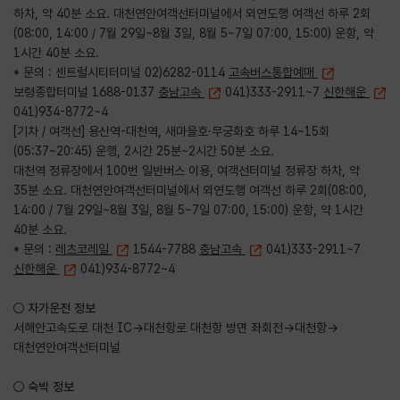
하차, 약 40분 소요. 대천연안여객선터미널에서 외연도행 여객선 하루 2회
(08:00, 14:00 / 7월 29일~8월 3일, 8월 5~7일 07:00, 15:00) 운항, 약
1시간 40분 소요.
* 문의 : 센트럴시티터미널 02)6282-0114
고속버스통합예매
보령종합터미널 1688-0137
충남고속
041)333-2911~7
신한해운
041)934-8772~4
[기차 / 여객선] 용산역-대천역, 새마을호·무궁화호 하루 14~15회
(05:37~20:45) 운행, 2시간 25분~2시간 50분 소요.
대천역 정류장에서 100번 일반버스 이용, 여객선터미널 정류장 하차, 약
35분 소요. 대천연안여객선터미널에서 외연도행 여객선 하루 2회(08:00,
14:00 / 7월 29일~8월 3일, 8월 5~7일 07:00, 15:00) 운항, 약 1시간
40분 소요.
* 문의 :
레츠코레일
1544-7788
충남고속
041)333-2911~7
신한해운
041)934-8772~4
○ 자가운전 정보
서해안고속도로 대천 IC→대천항로 대천항 방면 좌회전→대천항→
대천연안여객선터미널
○ 숙박 정보