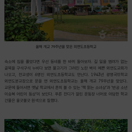
올해 개교 79주년을 맞은 외연도초등학교
숙소에 짐을 풀었다면 우선 동네를 한 바퀴 돌아보자. 길 잃을 염려가 없는
골목을 구석구석 누비다 보면 물고기가 그려진 노란 벽이 예쁜 외연도교회가
나오고, 전교생이 6명인 외연도초등학교도 만난다. 1943년 광명국민학교
외연도분교장으로 문을 연 외연도초등학교는 올해 개교 79주년을 맞았다.
교문에 들어서면 옛날 학교에서 흔히 볼 수 있는 ‘책 읽는 소녀상’과 ‘반공 소년
이승복 어린이 동상’이 보인다. 푸른 잔디가 깔린 운동장 너머로 아담한 학교
건물은 울긋불긋 원색으로 칠했다.