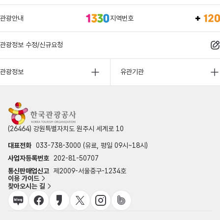
관광안내
지역번호
관광정보 수정/신규요청
관광정보
유관기관
(26464) 강원특별자치도 원주시 세계로 10
대표전화
033-738-3000 (유료, 평일 09시~18시)
사업자등록번호
202-81-50707
통신판매업신고
제2009-서울중구-1234호
이용 가이드
찾아오시는 길