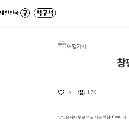
여행기사
창
1.7K
19
담양은 대나무로 먹고 사는 죽향
(
竹鄕
)
이다
.