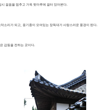
잠시 걸음을 멈추고 가옥 뒷마루에 걸터 앉아본다
.
음악소리가 되고
,
옹기종이 모여있는 장독대가 사랑스러운 풍경이 된다
.
은 감동을 전하는 곳이다
.