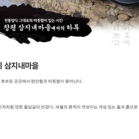
티 삼지내마을
 흐르듯 곳곳에서 편안함과 따뜻함이 묻어난다
.
모자처럼 얹힌 돌담길이 반겼다
.
세월의 흔적이 엿보이는 개성 있는 돌과 흙으로