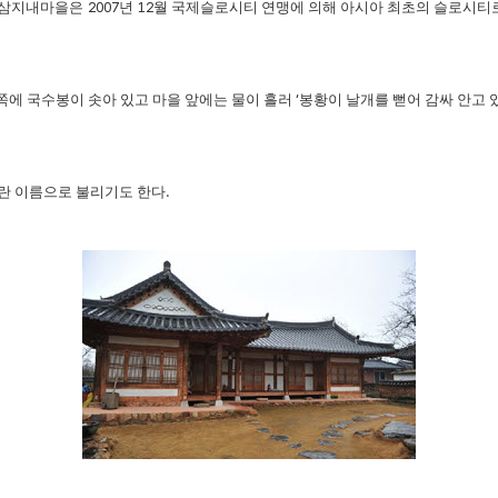
 삼지내마을은
2007
년
12
월 국제슬로시티 연맹에 의해 아시아 최초의 슬로시티
쪽에 국수봉이 솟아 있고 마을 앞에는 물이 흘러
‘
봉황이 날개를 뻗어 감싸 안고 
란 이름으로 불리기도 한다
.