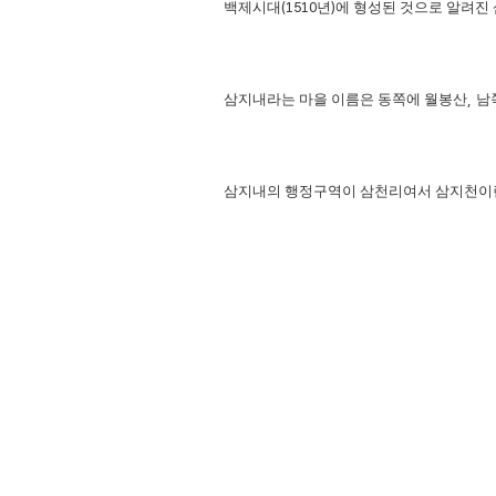
백제시대
(1510
년
)
에 형성된 것으로 알려진
삼지내라는 마을 이름은 동쪽에 월봉산
,
남
삼지내의 행정구역이 삼천리여서 삼지천이