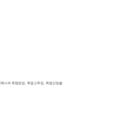
 접목시켜 죽염된장
,
죽염고추장
,
죽염간장을