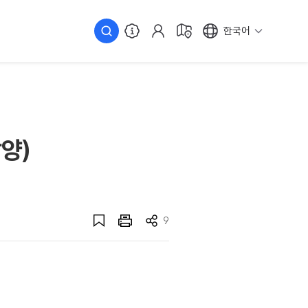
한국어
양)
9