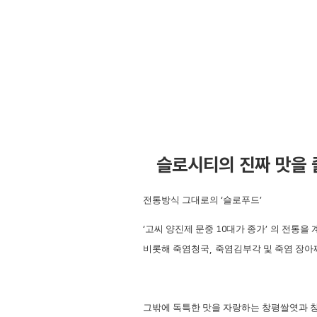
슬로시티의 진짜 맛을
전통방식 그대로의
‘
슬로푸드
’
‘
고씨 양진제 문중
10
대가 종가
’
의 전통을 
비롯해 죽염청국
,
죽염김부각 및 죽염 장아
그밖에 독특한 맛을 자랑하는 창평쌀엿과 