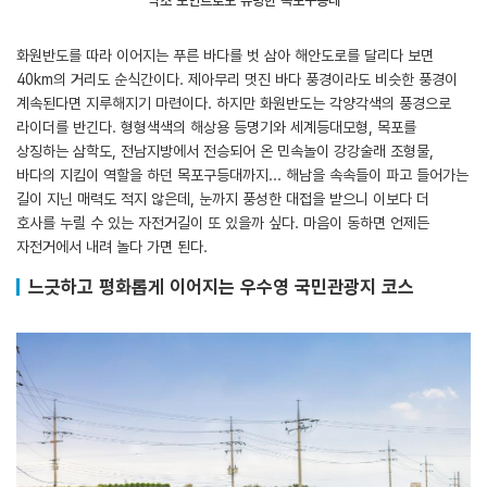
낙조 포인트로도 유명한 목포구등대
화원반도를 따라 이어지는 푸른 바다를 벗 삼아 해안도로를 달리다 보면
40km의 거리도 순식간이다. 제아무리 멋진 바다 풍경이라도 비슷한 풍경이
계속된다면 지루해지기 마련이다. 하지만 화원반도는 각양각색의 풍경으로
라이더를 반긴다. 형형색색의 해상용 등명기와 세계등대모형, 목포를
상징하는 삼학도, 전남지방에서 전승되어 온 민속놀이 강강술래 조형물,
바다의 지킴이 역할을 하던 목포구등대까지... 해남을 속속들이 파고 들어가는
길이 지닌 매력도 적지 않은데, 눈까지 풍성한 대접을 받으니 이보다 더
호사를 누릴 수 있는 자전거길이 또 있을까 싶다. 마음이 동하면 언제든
자전거에서 내려 놀다 가면 된다.
느긋하고 평화롭게 이어지는 우수영 국민관광지 코스