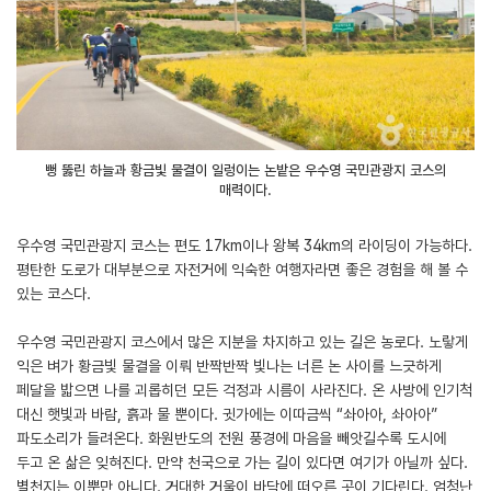
뻥 뚫린 하늘과 황금빛 물결이 일렁이는 논밭은 우수영 국민관광지 코스의
매력이다.
우수영 국민관광지 코스는 편도 17km이나 왕복 34km의 라이딩이 가능하다.
평탄한 도로가 대부분으로 자전거에 익숙한 여행자라면 좋은 경험을 해 볼 수
있는 코스다.
우수영 국민관광지 코스에서 많은 지분을 차지하고 있는 길은 농로다. 노랗게
익은 벼가 황금빛 물결을 이뤄 반짝반짝 빛나는 너른 논 사이를 느긋하게
페달을 밟으면 나를 괴롭히던 모든 걱정과 시름이 사라진다. 온 사방에 인기척
대신 햇빛과 바람, 흙과 물 뿐이다. 귓가에는 이따금씩 “솨아아, 솨아아”
파도소리가 들려온다. 화원반도의 전원 풍경에 마음을 빼앗길수록 도시에
두고 온 삶은 잊혀진다. 만약 천국으로 가는 길이 있다면 여기가 아닐까 싶다.
별천지는 이뿐만 아니다. 거대한 거울이 바닥에 떠오른 곳이 기다린다. 엄청난