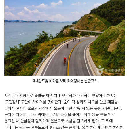
에메랄드빛 바다를 보며 라이딩하는 순환코스
시계반대 방향으로 출발을 하면 이내 오르막과 내리막이 연달아 이어지는
‘고진감래’ 구간이 라이더를 맞이한다. 숨이 턱 끝까지 차오를 만큼 페달을
밟아서 고지에 오르면 세상에서 오롯이 나만 우뚝 서 있는 듯한 기분이 든다.
곧이어 이어지는 내리막에서 공기의 저항을 줄이기 위해 몸을 핸들 위로
웅크린 채 쏜살같이 달려가며 온몸으로 스릴을 만끽하게 된다. 그 뒤에
나타나는 평지는 고속도로의 휴게소 같은 존재다. 숨을 돌리며 주변을 둘러볼