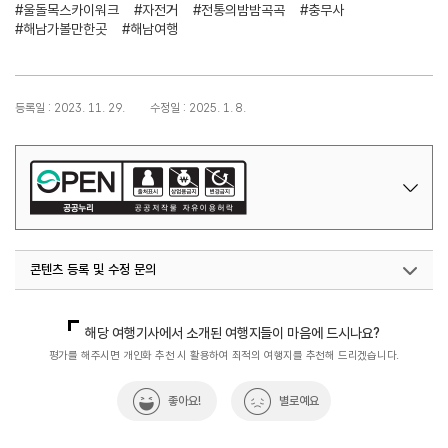
#울돌목스카이워크
#자전거
#전통의밤밤곡곡
#충무사
#해남가볼만한곳
#해남여행
등록일 : 2023. 11. 29.
수정일 : 2025. 1. 8.
콘텐츠 등록 및 수정 문의
지역관광육성팀 (야간관광)
033-738-3439
해당 여행기사에서 소개된 여행지들이 마음에 드시나요?
평가를 해주시면 개인화 추천 시 활용하여 최적의 여행지를 추천해 드리겠습니다.
좋아요!
별로예요