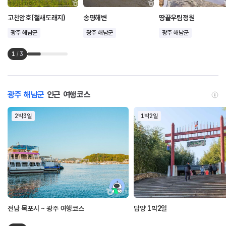
고천암호(철새도래지)
송평해변
땅끝우림정원
광주 해남군
광주 해남군
광주 해남군
1
/
3
광주 해남군
인근 여행코스
2박3일
1박2일
전남 목포시 ~ 광주 여행코스
담양 1박2일