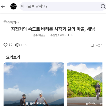
여행기사
자전거의 속도로 바라본 시작과 끝의 마을, 해남
광주 해남군
수정일 : 2025. 1. 8.
10
1.1K
5
요약보기
땅끝, 끝은 곧 시작
화원반도 순환코